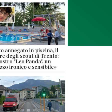
o annegato in piscina, il
re degli scout di Trento:
nostro "Leo Panda", un
zzo ironico e sensibile»