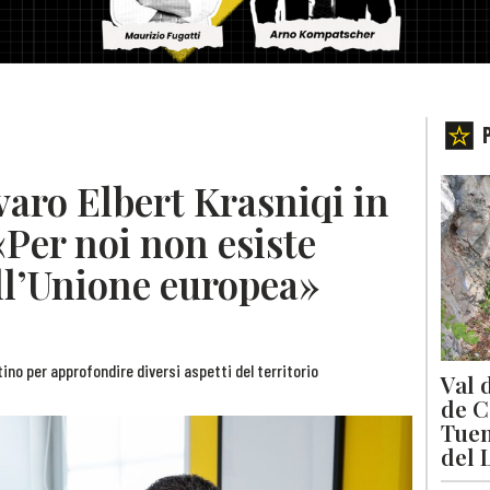
varo Elbert Krasniqi in
«Per noi non esiste
all’Unione europea»
ntino per approfondire diversi aspetti del territorio
Val 
de C
Tuen
del 