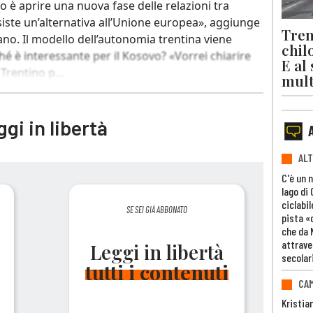
vo è aprire una nuova fase delle relazioni tra
iste un’alternativa all’Unione europea», aggiunge
Trent
iano. Il modello dell’autonomia trentina viene
chil
é è interessante per il Kosovo? «Vorrei chiarire
E al
rentino p...
mult
gi in libertà
ALT
C'è un 
lago di
ciclabil
SE SEI GIÀ ABBONATO
pista «
che da 
attrave
Leggi in libertà
secolar
tutti i contenuti
CAM
Kristia