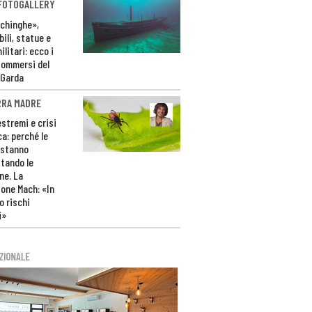
 FOTOGALLERY
ichinghe»,
ili, statue e
litari: ecco i
sommersi del
 Garda
RRA MADRE
estremi e crisi
ca: perché le
 stanno
tando le
ne. La
one Mach: «In
 rischi
i»