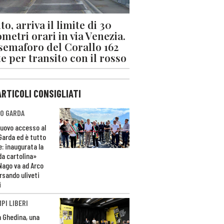
o, arriva il limite di 30
ometri orari in via Venezia.
 semaforo del Corallo 162
e per transito con il rosso
ARTICOLI CONSIGLIATI
O GARDA
nuovo accesso al
 Garda ed è tutto
e: inaugurata la
da cartolina»
Nago va ad Arco
rsando uliveti
i
PI LIBERI
n Ghedina, una