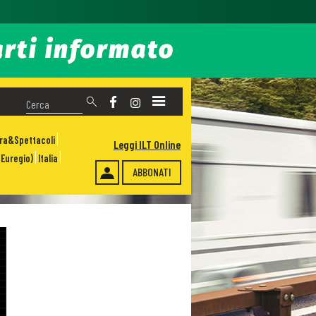
ura&Spettacoli
Leggi ILT Online
Euregio)
Italia
ABBONATI