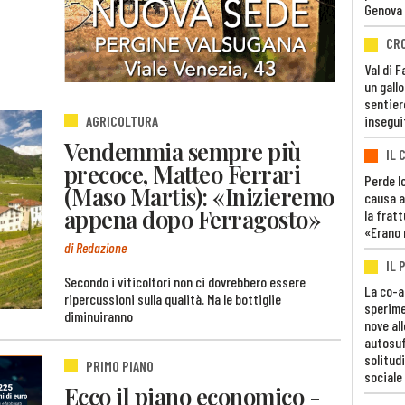
Genova
CR
Val di 
un gall
sentier
AGRICOLTURA
insegui
Vendemmia sempre più
IL 
precoce, Matteo Ferrari
Perde lo
(Maso Martis): «Inizieremo
causa a
appena dopo Ferragosto»
la fratt
«Erano 
di Redazione
IL 
Secondo i viticoltori non ci dovrebbero essere
La co-a
ripercussioni sulla qualità. Ma le bottiglie
sperime
diminuiranno
nove al
autosuf
solitudi
PRIMO PIANO
sociale
Ecco il piano economico -