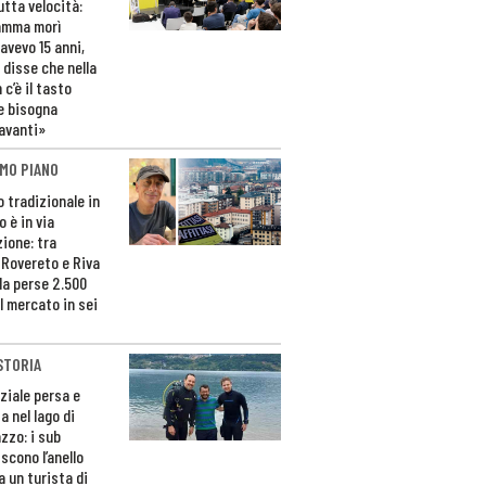
utta velocità:
amma morì
avevo 15 anni,
 disse che nella
 c’è il tasto
e bisogna
avanti»
MO PIANO
o tradizionale in
 è in via
zione: tra
 Rovereto e Riva
da perse 2.500
l mercato in sei
STORIA
ziale persa e
a nel lago di
zzo: i sub
scono l’anello
a un turista di