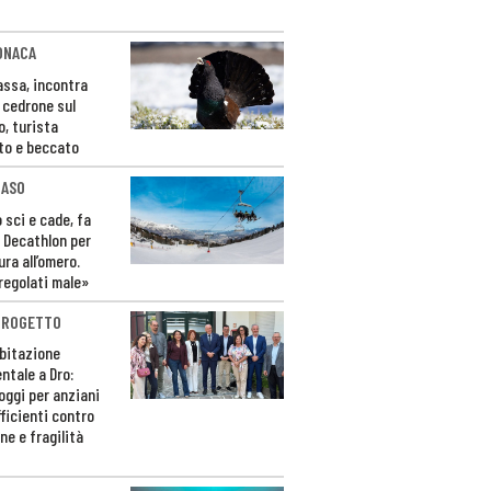
ONACA
Fassa, incontra
o cedrone sul
o, turista
to e beccato
CASO
 sci e cade, fa
 Decathlon per
ura all’omero.
regolati male»
PROGETTO
bitazione
ntale a Dro:
loggi per anziani
ficienti contro
ne e fragilità