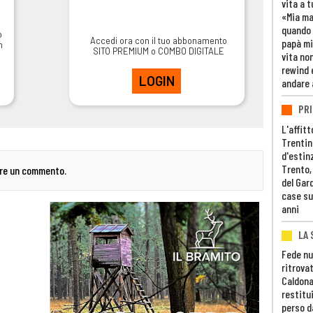
vita a t
«Mia m
quando 
o
Accedi ora con il tuo abbonamento
papà mi
m
SITO PREMIUM o COMBO DIGITALE
vita non
rewind 
LOGIN
andare 
PRI
L'affitt
Trentino
d'estin
Trento,
are un commento.
del Gar
case su
anni
LA 
Fede nu
ritrovat
Caldona
restitui
perso d