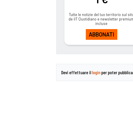
Tutte le notizie del tuo territorio sul sit
de ilT Quotidiano e newsletter premiu
incluse
ABBONATI
Devi effettuare il
login
per poter pubblic