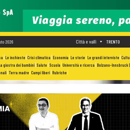
Città e valli
sto 2026
TRENTO
ca
Le inchieste
Crisi climatica
Economia
Le storie
Le grandi interviste
Cult
La giostra dei bambini
Salute
Scuola
Università e ricerca
Bolzano-Innsbruck (
nali
Terra madre
Campi liberi
Rubriche