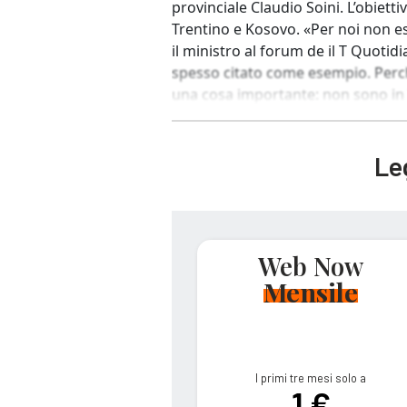
provinciale Claudio Soini. L’obietti
Trentino e Kosovo. «Per noi non es
il ministro al forum de il T Quotid
spesso citato come esempio. Perch
una cosa importante: non sono in T
Leg
Web Now
Mensile
I primi tre mesi solo a
1 €