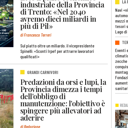
LA
industriale della Provincia
di Trento: «Nel 2040
Navi «v
automob
avremo dieci miliardi in
mezzi mi
più di Pil»
tesori 
Lago di
di Francesco Terreri
TE
Sul piatto oltre un miliardo. il vicepresidente
Eventi 
Spinelli: «Sconti Irpef per attrarre lavoratori
climati
qualificati»
zecche
conquis
montag
GRANDI CARNIVORI
Fondazi
Predazioni da orsi e lupi, la
aumento
Provincia dimezza i tempi
sanitar
dell'obbligo di
manutenzione: l'obiettivo è
spingere più allevatori ad
aderire
di Redazione