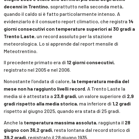
decenni in Trentino
, soprattutto nella seconda metà,
quando il caldo si è fatto particolarmente intenso. A
evidenziarlo è il consueto report climatico, che registra
14
giorni consecutivi con temperature superiori ai 30 gradi a
Trento Laste
, un record assoluto per la stazione
meteorologica. Lo si apprende dal report mensile di
Meteotrentino.
Il precedente primato era di
12 giorni consecutivi
,
registrato nel 2005 e nel 2006.
Nonostante l’ondata di calore,
la temperatura media del
mese non ha raggiunto livelli record
. A Trento Laste la
media si è attestata a
23,8 gradi
, un valore superiore di
2,9
gradi rispetto alla media storica
, ma inferiore di
1,2 gradi
rispetto al giugno 2025, quando era stata di 25 gradi.
Anche la
temperatura massima assoluta
, raggiunta il
28
giugno con 36,2 gradi
, resta lontana dal record storico di
39,2 gradi
, registrato il 28 giugno 1935.