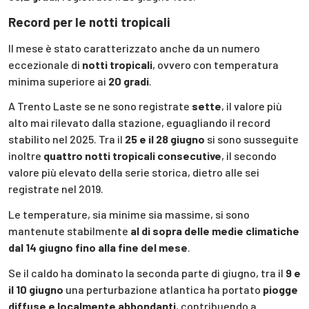
Record per le notti tropicali
Il mese è stato caratterizzato anche da un numero
eccezionale di
notti tropicali
, ovvero con temperatura
minima superiore ai
20 gradi
.
A Trento Laste se ne sono registrate
sette
, il valore più
alto mai rilevato dalla stazione, eguagliando il record
stabilito nel 2025. Tra il
25 e il 28 giugno
si sono susseguite
inoltre
quattro notti tropicali consecutive
, il secondo
valore più elevato della serie storica, dietro alle sei
registrate nel 2019.
Le temperature, sia minime sia massime, si sono
mantenute stabilmente
al di sopra delle medie climatiche
dal 14 giugno fino alla fine del mese
.
Se il caldo ha dominato la seconda parte di giugno, tra il
9 e
il 10 giugno
una perturbazione atlantica ha portato
piogge
diffuse e localmente abbondanti
, contribuendo a