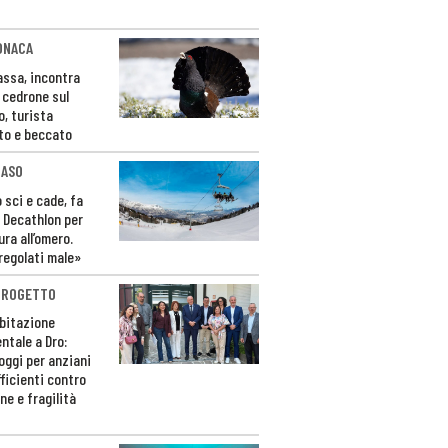
ONACA
Fassa, incontra
o cedrone sul
o, turista
to e beccato
CASO
 sci e cade, fa
 Decathlon per
ura all’omero.
regolati male»
PROGETTO
bitazione
ntale a Dro:
loggi per anziani
ficienti contro
ne e fragilità