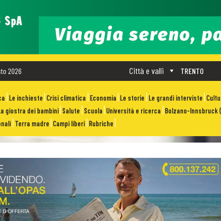
Città e valli
sto 2026
TRENTO
ca
Le inchieste
Crisi climatica
Economia
Le storie
Le grandi interviste
Cult
La giostra dei bambini
Salute
Scuola
Università e ricerca
Bolzano-Innsbruck (
nali
Terra madre
Campi liberi
Rubriche