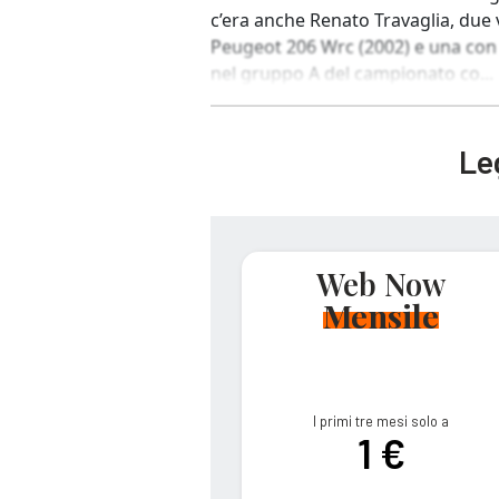
c’era anche Renato Travaglia, due 
Peugeot 206 Wrc (2002) e una con 
nel gruppo A del campionato co...
Leg
Web Now
Mensile
I primi tre mesi solo a
1 €