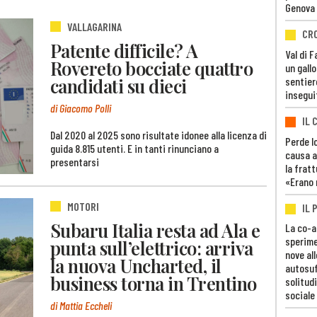
Genova
VALLAGARINA
CR
Patente difficile? A
Val di 
Rovereto bocciate quattro
un gall
candidati su dieci
sentier
insegui
di Giacomo Polli
IL 
Dal 2020 al 2025 sono risultate idonee alla licenza di
Perde lo
guida 8.815 utenti. E in tanti rinunciano a
causa a
presentarsi
la fratt
«Erano 
MOTORI
IL 
Subaru Italia resta ad Ala e
La co-a
sperime
punta sull’elettrico: arriva
nove al
la nuova Uncharted, il
autosuf
business torna in Trentino
solitudi
sociale
di Mattia Eccheli