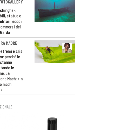
 FOTOGALLERY
ichinghe»,
ili, statue e
litari: ecco i
sommersi del
 Garda
RRA MADRE
estremi e crisi
ca: perché le
 stanno
tando le
ne. La
one Mach: «In
 rischi
i»