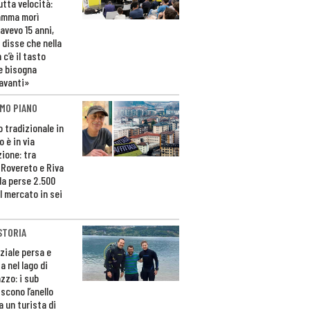
utta velocità:
amma morì
avevo 15 anni,
 disse che nella
 c’è il tasto
e bisogna
avanti»
MO PIANO
o tradizionale in
 è in via
zione: tra
 Rovereto e Riva
da perse 2.500
l mercato in sei
STORIA
ziale persa e
a nel lago di
zzo: i sub
scono l’anello
a un turista di