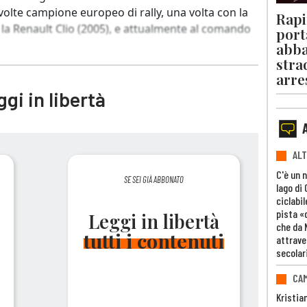
volte campione europeo di rally, una volta con la
Rapi
la Renault Clio (2005), e attualmente al comando
port
abba
stra
arre
gi in libertà
ALT
C'è un 
SE SEI GIÀ ABBONATO
lago di
ciclabil
pista «
Leggi in libertà
che da 
tutti i contenuti
attrave
secolar
CAM
Kristia