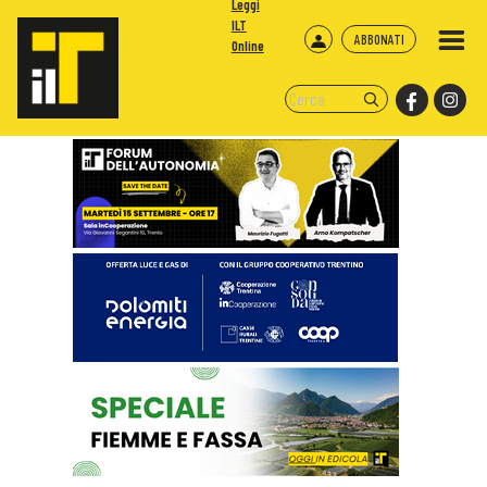
Leggi
ILT
ABBONATI
Online