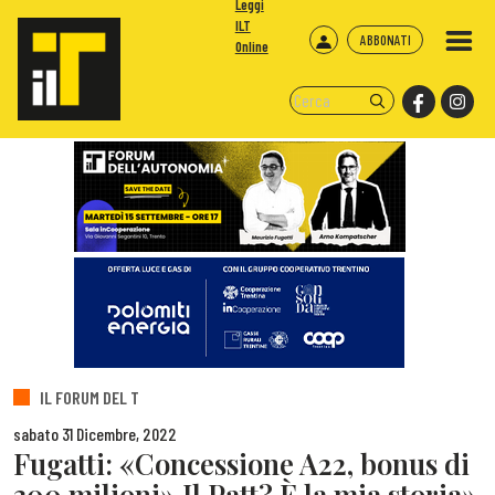
Leggi
ILT
ABBONATI
Online
IL FORUM DEL T
sabato 31 Dicembre, 2022
Fugatti: «Concessione A22, bonus di
300 milioni» Il Patt? È la mia storia»