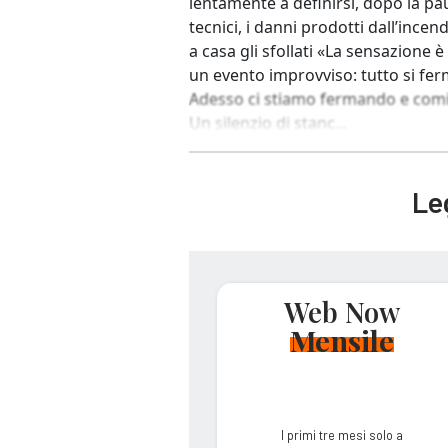
lentamente a definirsi, dopo la pa
tecnici, i danni prodotti dall’ince
a casa gli sfollati «La sensazione 
un evento improvviso: tutto si fe
Adesso ci stiamo fermando e comin
Un silenzio di stanc...
Leg
Web Now
Mensile
I primi tre mesi solo a