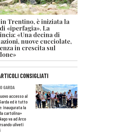
in Trentino, è iniziata la
 di «iperfagia». La
incia: «Una decina di
azioni, nuove cucciolate,
enza in crescita sul
done»
ARTICOLI CONSIGLIATI
O GARDA
nuovo accesso al
 Garda ed è tutto
e: inaugurata la
da cartolina»
Nago va ad Arco
rsando uliveti
i