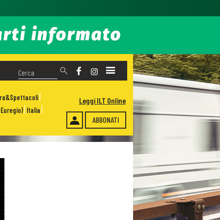
ura&Spettacoli
Leggi ILT Online
Euregio)
Italia
ABBONATI