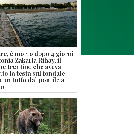
re, è morto dopo 4 giorni
gonia Zakaria Rihay, il
ne trentino che aveva
uto la testa sul fondale
 un tuffo dal pontile a
lo