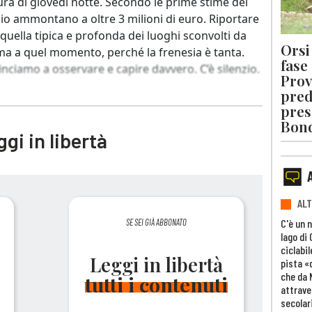
ura di giovedì notte. Secondo le prime stime dei
ndio ammontano a oltre 3 milioni di euro. Riportare
è quella tipica e profonda dei luoghi sconvolti da
Orsi 
rma a quel momento, perché la frenesia è tanta.
fase
ciamo a osservare e capire davvero. C’è silenzio.
Prov
pred
pres
Bon
gi in libertà
ALT
C'è un 
SE SEI GIÀ ABBONATO
lago di
ciclabil
Leggi in libertà
pista «
che da 
tutti i contenuti
attrave
secolar