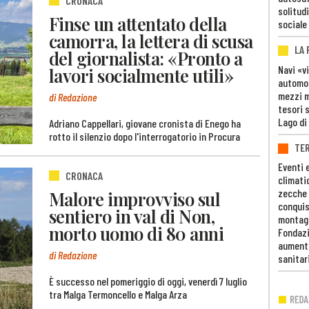
CRONACA
solitudi
Finse un attentato della
sociale
camorra, la lettera di scusa
LA
del giornalista: «Pronto a
Navi «v
lavori socialmente utili»
automob
mezzi mi
di Redazione
tesori 
Lago di
Adriano Cappellari, giovane cronista di Enego ha
rotto il silenzio dopo l'interrogatorio in Procura
TE
Eventi 
CRONACA
climati
zecche
Malore improvviso sul
conquis
sentiero in val di Non,
montag
morto uomo di 80 anni
Fondazi
aumento
di Redazione
sanitar
È successo nel pomeriggio di oggi, venerdì 7 luglio
tra Malga Termoncello e Malga Arza