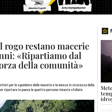
il rogo restano macerie
anni: «Ripartiamo dal
 forza della comunità»
antieri per lo sgombero delle macerie e la messa in sicurezza della
Mete
 per riportare in paese le quattro persone rimaste sfollate
temp
idro