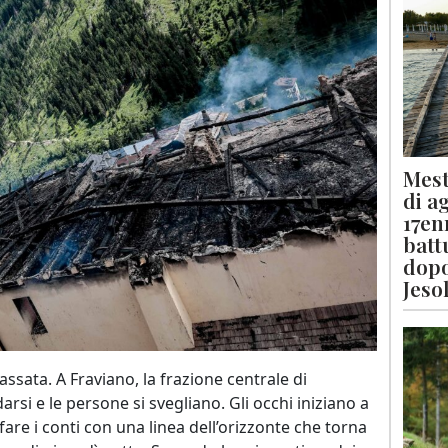
Mest
di a
17en
batt
dopo
Jeso
ssata. A Fraviano, la frazione centrale di
arsi e le persone si svegliano. Gli occhi iniziano a
are i conti con una linea dell’orizzonte che torna