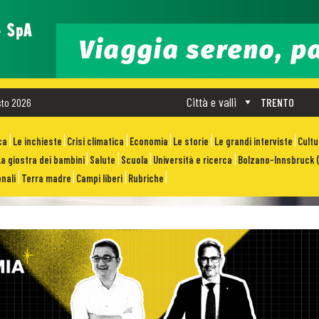
Città e valli
sto 2026
TRENTO
ca
Le inchieste
Crisi climatica
Economia
Le storie
Le grandi interviste
Cult
La giostra dei bambini
Salute
Scuola
Università e ricerca
Bolzano-Innsbruck (
nali
Terra madre
Campi liberi
Rubriche