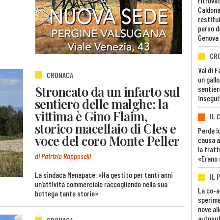
ritrovat
Caldona
restitui
perso d
Genova
CR
Val di 
CRONACA
un gall
Stroncato da un infarto sul
sentier
insegui
sentiero delle malghe: la
vittima è Gino Flaim,
IL 
storico macellaio di Cles e
Perde lo
voce del coro Monte Peller
causa a
la fratt
di Patrizia Rapposelli
«Erano 
La sindaca Menapace: «Ha gestito per tanti anni
IL 
un’attività commerciale raccogliendo nella sua
La co-a
bottega tante storie»
sperime
nove al
autosuf