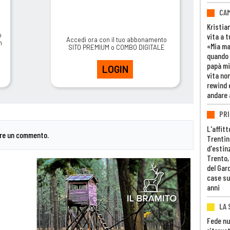
CAM
Kristia
o
vita a t
Accedi ora con il tuo abbonamento
m
«Mia m
SITO PREMIUM o COMBO DIGITALE
quando 
papà mi
LOGIN
vita non
rewind 
andare 
PRI
L'affitt
are un commento.
Trentino
d'estin
Trento,
del Gar
case su
anni
LA 
Fede nu