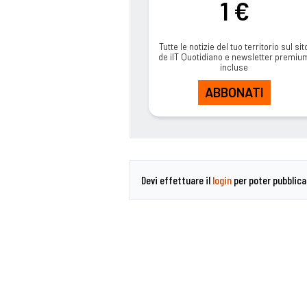
1 €
Tutte le notizie del tuo territorio sul sit
de ilT Quotidiano e newsletter premiu
incluse
ABBONATI
Devi effettuare il
login
per poter pubblic