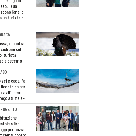
a nel lago di
zzo: i sub
scono l’anello
a un turista di
ONACA
Fassa, incontra
o cedrone sul
o, turista
to e beccato
CASO
 sci e cade, fa
 Decathlon per
ura all’omero.
regolati male»
PROGETTO
bitazione
ntale a Dro:
loggi per anziani
ficienti contro