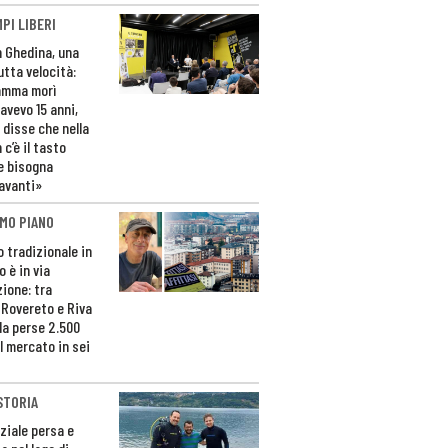
PI LIBERI
n Ghedina, una
utta velocità:
amma morì
avevo 15 anni,
 disse che nella
 c’è il tasto
e bisogna
avanti»
MO PIANO
o tradizionale in
 è in via
zione: tra
 Rovereto e Riva
da perse 2.500
l mercato in sei
STORIA
ziale persa e