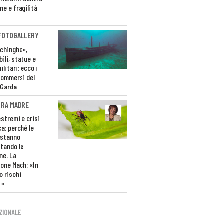
ne e fragilità
 FOTOGALLERY
ichinghe»,
ili, statue e
litari: ecco i
sommersi del
 Garda
RRA MADRE
estremi e crisi
ca: perché le
 stanno
tando le
ne. La
one Mach: «In
 rischi
i»