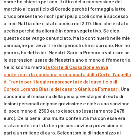
come ho chiesto per anni il ritiro della concessione del
marchio al caseificio di Coredo perché i formaggi a latte
crudo presentano rischi per i più piccoli come è successo
al mio Mattia che è stato ucciso nel 2017. Dico che è stato
ucciso perché da allora è in coma vegetativo. Se dico
queste cose vengo denunciato. Ma io continuerò nelle mie
campagne per avvertire dei pericoli che si corrono. Non ho
paura», ha detto ieri Maestri. Sarà la Procura a valutare se
le espressioni usate da Maestri siano o meno diffamatorie.
Nello scorso marzo
la Corte di Cassazione aveva
confermato la condanna pronunciata dalla Corte d’appello
di Trento per il legale rappresentate del caseificio di
Coredo Lorenzo Biasi e del casaro Gianluca Fornasari.
Una
condanna al massimo della pena prevista per il reato di
lesioni personali colpose gravissime e cioè a una sanzione
di poco meno di 2500 euro ciascuno (esattamente 2478
euro). C’è la pena, una multa contenuta ma con essa era
stata confermata la ben più sostanziosa provvisionale,
pari a un milione di euro. Seicentomila di indennizzo al