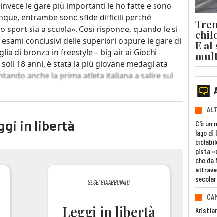
invece le gare più importanti le ho fatte e sono
ue, entrambe sono sfide difficili perché
Trent
llo sport sia a scuola». Così risponde, quando le si
chil
 esami conclusivi delle superiori oppure le gare di
E al
glia di bronzo in freestyle – big air ai Giochi
mult
a soli 18 anni, è stata la più giovane medagliata
ntando anche la prima atleta italiana a salire sul
ALT
gi in libertà
C'è un 
lago di
ciclabil
pista «
che da 
attrave
secolar
SE SEI GIÀ ABBONATO
CAM
Leggi in libertà
Kristia