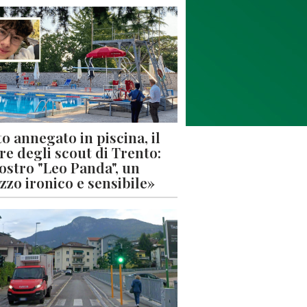
o annegato in piscina, il
re degli scout di Trento:
nostro "Leo Panda", un
zzo ironico e sensibile»