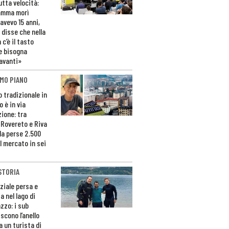
utta velocità:
amma morì
avevo 15 anni,
 disse che nella
 c’è il tasto
e bisogna
avanti»
MO PIANO
o tradizionale in
 è in via
zione: tra
 Rovereto e Riva
da perse 2.500
l mercato in sei
STORIA
ziale persa e
a nel lago di
zzo: i sub
scono l’anello
a un turista di