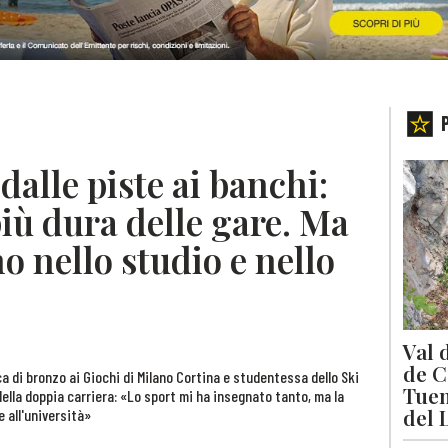
dalle piste ai banchi:
iù dura delle gare. Ma
 nello studio e nello
Val 
de C
a di bronzo ai Giochi di Milano Cortina e studentessa dello Ski
Tuen
della doppia carriera: «Lo sport mi ha insegnato tanto, ma la
del 
e all'università»