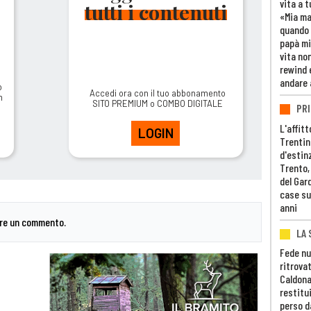
vita a t
tutti i contenuti
«Mia m
quando 
papà mi
vita non
rewind 
andare 
o
Accedi ora con il tuo abbonamento
m
SITO PREMIUM o COMBO DIGITALE
PRI
L'affitt
LOGIN
Trentino
d'estin
Trento,
del Gar
case su
anni
are un commento.
LA 
Fede nu
ritrovat
Caldona
restitui
perso d