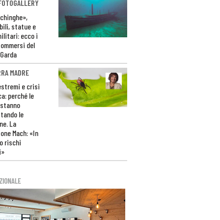
 FOTOGALLERY
ichinghe»,
ili, statue e
litari: ecco i
sommersi del
 Garda
RRA MADRE
estremi e crisi
ca: perché le
 stanno
tando le
ne. La
one Mach: «In
 rischi
i»