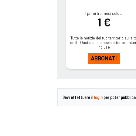
I primi tre mesi solo a
1 €
Tutte le notizie del tuo territorio sul sit
de ilT Quotidiano e newsletter premiu
incluse
ABBONATI
Devi effettuare il
login
per poter pubblic