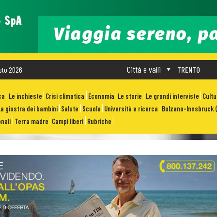
Città e valli
sto 2026
TRENTO
ca
Le inchieste
Crisi climatica
Economia
Le storie
Le grandi interviste
Cult
La giostra dei bambini
Salute
Scuola
Università e ricerca
Bolzano-Innsbruck (
nali
Terra madre
Campi liberi
Rubriche