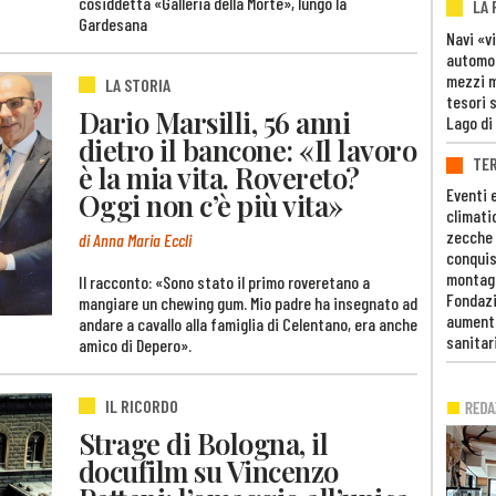
cosiddetta «Galleria della Morte», lungo la
LA
Gardesana
Navi «v
automob
mezzi mi
LA STORIA
tesori 
Dario Marsilli, 56 anni
Lago di
dietro il bancone: «Il lavoro
TE
è la mia vita. Rovereto?
Eventi 
Oggi non c’è più vita»
climati
zecche
di Anna Maria Eccli
conquis
montag
Il racconto: «Sono stato il primo roveretano a
Fondazi
mangiare un chewing gum. Mio padre ha insegnato ad
aumento
andare a cavallo alla famiglia di Celentano, era anche
sanitar
amico di Depero».
IL RICORDO
Strage di Bologna, il
docufilm su Vincenzo