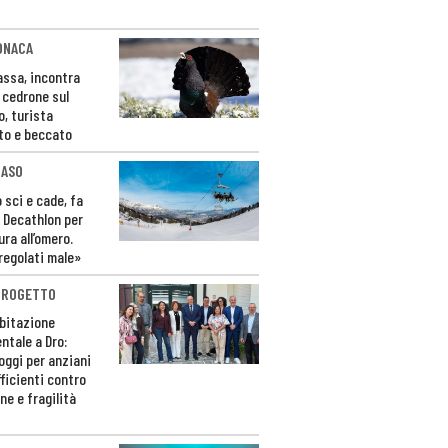
ONACA
Fassa, incontra
o cedrone sul
o, turista
to e beccato
CASO
 sci e cade, fa
 Decathlon per
ura all’omero.
regolati male»
PROGETTO
bitazione
ntale a Dro:
loggi per anziani
ficienti contro
ne e fragilità