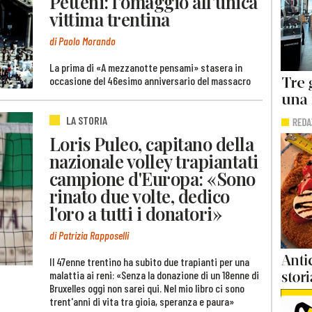
Petteni: l’omaggio all’unica
vittima trentina
di Paolo Morando
La prima di «A mezzanotte pensami» stasera in
occasione del 46esimo anniversario del massacro
LA STORIA
Loris Puleo, capitano della
nazionale volley trapiantati
campione d'Europa: «Sono
rinato due volte, dedico
l'oro a tutti i donatori»
di Patrizia Rapposelli
Il 47enne trentino ha subito due trapianti per una
malattia ai reni: «Senza la donazione di un 18enne di
Bruxelles oggi non sarei qui. Nel mio libro ci sono
trent'anni di vita tra gioia, speranza e paura»