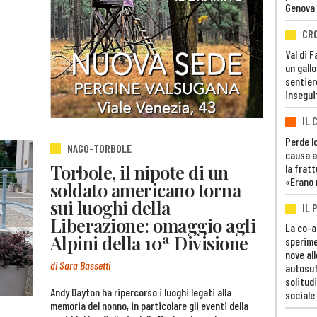
Genova
CR
Val di 
un gall
sentier
insegui
IL 
Perde lo
NAGO-TORBOLE
causa a
Torbole, il nipote di un
la fratt
«Erano 
soldato americano torna
sui luoghi della
IL 
Liberazione: omaggio agli
La co-a
Alpini della 10ª Divisione
sperime
nove al
di Sara Bassetti
autosuf
solitudi
Andy Dayton ha ripercorso i luoghi legati alla
sociale
memoria del nonno, in particolare gli eventi della