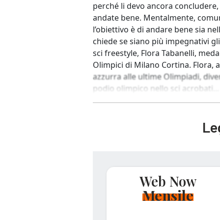
perché li devo ancora concludere, 
andate bene. Mentalmente, comunq
l’obiettivo è di andare bene sia ne
chiede se siano più impegnativi gli
sci freestyle, Flora Tabanelli, meda
Olimpici di Milano Cortina. Flora, 
azzurra alle ultime Olimpiadi, dive
podio olimpico nello sci acrobati...
Leg
Web Now
Mensile