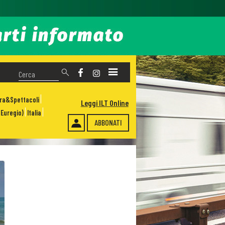
ura&Spettacoli
Leggi ILT Online
Euregio)
Italia
ABBONATI