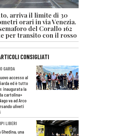
o, arriva il limite di 30
ometri orari in via Venezia.
 semaforo del Corallo 162
e per transito con il rosso
ARTICOLI CONSIGLIATI
O GARDA
nuovo accesso al
 Garda ed è tutto
e: inaugurata la
da cartolina»
Nago va ad Arco
rsando uliveti
i
PI LIBERI
n Ghedina, una