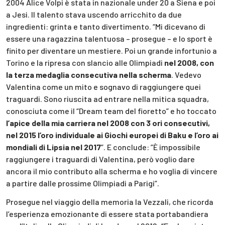
2004 Alice Volpi è stata in nazionale under 20 a Siena e poi
a Jesi. Il talento stava uscendo arricchito da due
ingredienti: grinta e tanto divertimento. “Mi dicevano di
essere una ragazzina talentuosa – prosegue – e lo sport è
finito per diventare un mestiere. Poi un grande infortunio a
Torino e la ripresa con slancio alle Olimpiadi
nel 2008, con
la terza medaglia consecutiva nella scherma
. Vedevo
Valentina come un mito e sognavo di raggiungere quei
traguardi. Sono riuscita ad entrare nella mitica squadra,
conosciuta come il “Dream team del fioretto” e ho toccato
l’apice della mia carriera nel 2008 con 3 ori consecutivi,
nel 2015 l’oro individuale ai Giochi europei di Baku e l’oro ai
mondiali di Lipsia nel 2017
”. E conclude: ”È impossibile
raggiungere i traguardi di Valentina, però voglio dare
ancora il mio contributo alla scherma e ho voglia di vincere
a partire dalle prossime Olimpiadi a Parigi”.
Prosegue nel viaggio della memoria la Vezzali, che ricorda
l’esperienza emozionante di essere stata portabandiera