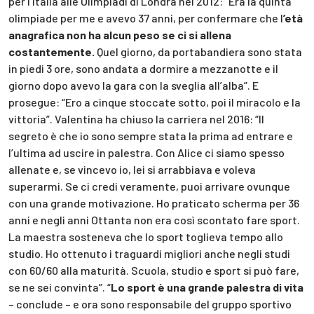
per l’Italia alle Olimpiadi di Londra nel 2012: “Era la quinta
olimpiade per me e avevo 37 anni, per confermare che l
’età
anagrafica non ha alcun peso se ci si allena
costantemente.
Quel giorno, da portabandiera sono stata
in piedi 3 ore, sono andata a dormire a mezzanotte e il
giorno dopo avevo la gara con la sveglia all’alba”. E
prosegue: “Ero a cinque stoccate sotto, poi il miracolo e la
vittoria”. Valentina ha chiuso la carriera nel 2016: “Il
segreto è che io sono sempre stata la prima ad entrare e
l’ultima ad uscire in palestra. Con Alice ci siamo spesso
allenate e, se vincevo io, lei si arrabbiava e voleva
superarmi. Se ci credi veramente, puoi arrivare ovunque
con una grande motivazione. Ho praticato scherma per 36
anni e negli anni Ottanta non era così scontato fare sport.
La maestra sosteneva che lo sport toglieva tempo allo
studio. Ho ottenuto i traguardi migliori anche negli studi
con 60/60 alla maturità. Scuola, studio e sport si può fare,
se ne sei convinta”. “
Lo sport è una grande palestra di vita
– conclude – e ora sono responsabile del gruppo sportivo