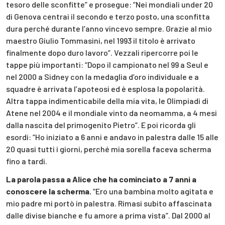
tesoro delle sconfitte” e prosegue: “Nei mondiali under 20
di Genova centrai il secondo e terzo posto, una sconfitta
dura perché durante l’anno vincevo sempre. Grazie al mio
maestro Giulio Tommasini, nel 1993 il titolo è arrivato
finalmente dopo duro lavoro”. Vezzali ripercorre poi le
tappe più importanti: “Dopo il campionato nel 99 a Seul e
nel 2000 a Sidney con la medaglia d’oro individuale e a
squadre è arrivata l’apoteosi ed è esplosa la popolarità.
Altra tappa indimenticabile della mia vita, le Olimpiadi di
Atene nel 2004 e il mondiale vinto da neomamma, a 4 mesi
dalla nascita del primogenito Pietro”. E poi ricorda gli
esordi: “Ho iniziato a 6 anni e andavo in palestra dalle 15 alle
20 quasi tutti i giorni, perché mia sorella faceva scherma
fino a tardi.
La parola passa a Alice che ha cominciato a 7 anni a
conoscere la scherma.
“Ero una bambina molto agitata e
mio padre mi portò in palestra. Rimasi subito affascinata
dalle divise bianche e fu amore a prima vista”. Dal 2000 al