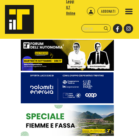
Leggi
ILT
ABBONATI
Online