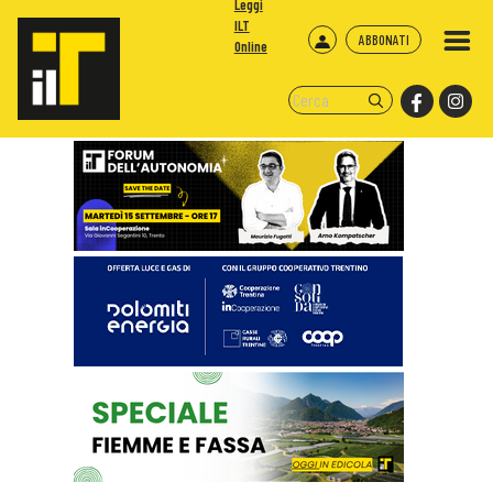
Leggi
ILT
ABBONATI
Online