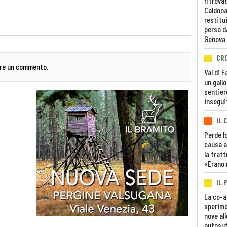
ritrovat
Caldona
restitui
perso d
Genova
CR
are un commento.
Val di 
un gall
sentier
insegui
IL 
Perde lo
causa a
la fratt
«Erano 
IL 
La co-a
sperime
nove al
autosuf