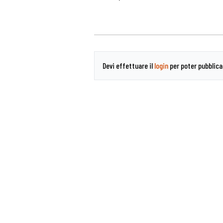
Devi effettuare il
login
per poter pubblic