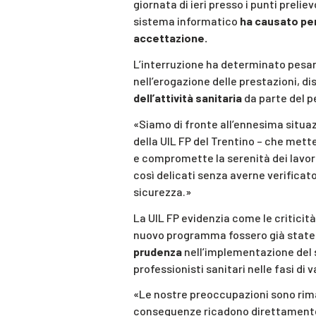
giornata di ieri presso i punti prel
sistema informatico
ha causato per 
accettazione.
L’interruzione ha determinato pesant
nell’erogazione delle prestazioni, di
dell’attività sanitaria
da parte del p
«Siamo di fronte all’ennesima situa
della UIL FP del Trentino – che mette 
e compromette la serenità dei lavora
così delicati senza averne verificat
sicurezza.»
La UIL FP evidenzia come le criticità
nuovo programma fossero già state 
prudenza
nell’implementazione del
professionisti sanitari nelle fasi di 
«Le nostre preoccupazioni sono rima
conseguenze ricadono direttamente su