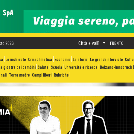
Città e valli
sto 2026
TRENTO
ca
Le inchieste
Crisi climatica
Economia
Le storie
Le grandi interviste
Cult
La giostra dei bambini
Salute
Scuola
Università e ricerca
Bolzano-Innsbruck (
nali
Terra madre
Campi liberi
Rubriche