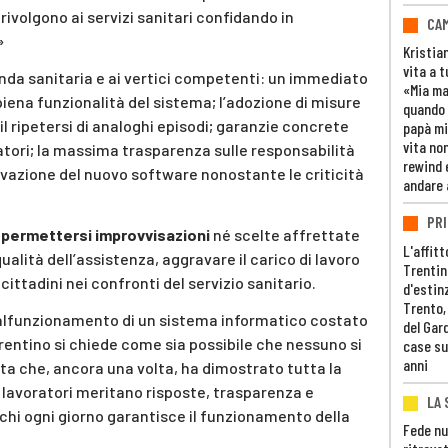
i rivolgono ai servizi sanitari confidando in
CAM
»
Kristia
vita a t
enda sanitaria e ai vertici competenti: un immediato
«Mia m
piena funzionalità del sistema; l’adozione di misure
quando 
l ripetersi di analoghi episodi; garanzie concrete
papà mi
vita non
atori; la massima trasparenza sulle responsabilità
rewind 
ivazione del nuovo software nonostante le criticità
andare 
PRI
 permettersi improvvisazioni
né scelte affrettate
L'affitt
alità dell’assistenza, aggravare il carico di lavoro
Trentino
cittadini nei confronti del servizio sanitario.
d'estin
Trento,
malfunzionamento di un sistema informatico costato
del Gar
Trentino si chiede come sia possibile che nessuno si
case su
anni
ta che, ancora una volta, ha dimostrato tutta la
i lavoratori meritano risposte, trasparenza e
LA 
 chi ogni giorno garantisce il funzionamento della
Fede nu