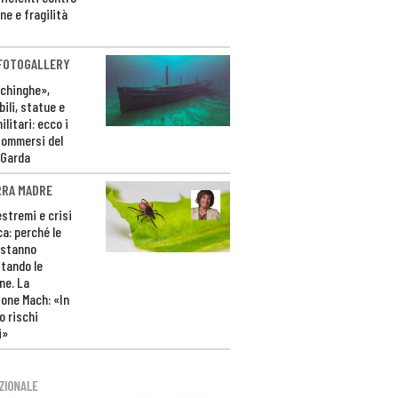
ne e fragilità
 FOTOGALLERY
ichinghe»,
ili, statue e
litari: ecco i
sommersi del
 Garda
RRA MADRE
estremi e crisi
ca: perché le
 stanno
tando le
ne. La
one Mach: «In
 rischi
i»