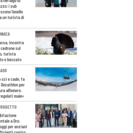
a nel lago di
zzo: i sub
scono l’anello
a un turista di
ONACA
Fassa, incontra
o cedrone sul
o, turista
to e beccato
CASO
 sci e cade, fa
 Decathlon per
ura all’omero.
regolati male»
PROGETTO
bitazione
ntale a Dro:
loggi per anziani
ficienti contro