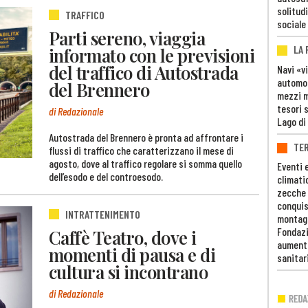
solitudi
TRAFFICO
sociale
Parti sereno, viaggia
LA
informato con le previsioni
del traffico di Autostrada
Navi «v
automob
del Brennero
mezzi mi
tesori 
di Redazionale
Lago di
Autostrada del Brennero è pronta ad affrontare i
TE
flussi di traffico che caratterizzano il mese di
agosto, dove al traffico regolare si somma quello
Eventi 
dell’esodo e del controesodo.
climati
zecche
conquis
INTRATTENIMENTO
montag
Fondazi
Caffè Teatro, dove i
aumento
momenti di pausa e di
sanitar
cultura si incontrano
di Redazionale