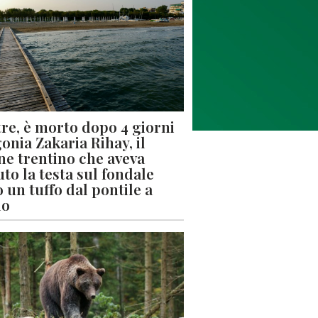
re, è morto dopo 4 giorni
gonia Zakaria Rihay, il
ne trentino che aveva
uto la testa sul fondale
 un tuffo dal pontile a
lo