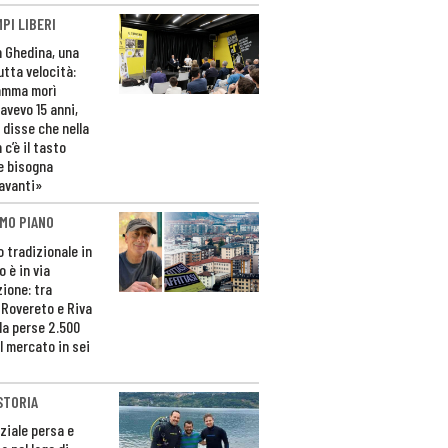
PI LIBERI
n Ghedina, una
utta velocità:
amma morì
avevo 15 anni,
 disse che nella
 c’è il tasto
e bisogna
avanti»
MO PIANO
o tradizionale in
 è in via
zione: tra
 Rovereto e Riva
da perse 2.500
l mercato in sei
STORIA
ziale persa e