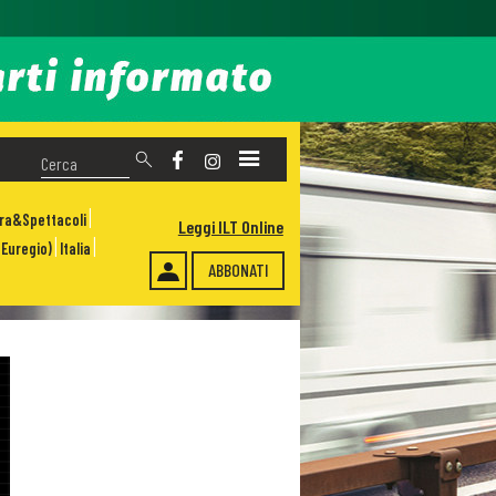
ura&Spettacoli
Leggi ILT Online
Euregio)
Italia
ABBONATI