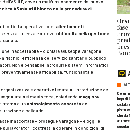
ievo dell’ASUIT, dove un malfunzionamento del nuovo
circa 45 minuti il blocco delle procedure di
Orsi 
fase
i criticità operative, con
rallentamenti
Prov
sservizi all’utenza e notevoli
difficoltà nella gestione
pred
ersonale.
pres
zione inaccettabile – dichiara Giuseppe Varagone
Bon
a rischio l’efficienza del servizio sanitario pubblico
tori. Non è pensabile introdurre sistemi informatici
o preventivamente affidabilità, funzionalità e
ALT
 organizzative e operative legate all’introduzione del
C'è un 
segnalate nei mesi scorsi, chiedendo
maggiore
lago di
 sistema e un
coinvolgimento concreto
dei
ciclabil
pista «
valutazione e collaudo.
che da 
attrave
ste inascoltate – prosegue Varagone – e oggi le
secolar
i lavoratori, costretti a operare in condizioni di