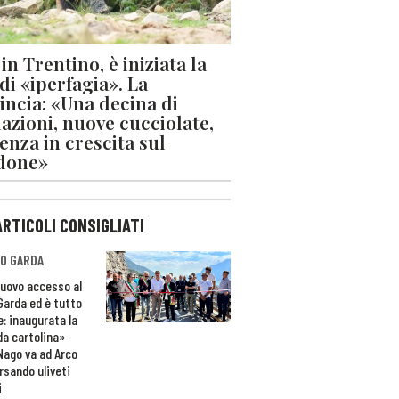
in Trentino, è iniziata la
 di «iperfagia». La
incia: «Una decina di
azioni, nuove cucciolate,
enza in crescita sul
done»
ARTICOLI CONSIGLIATI
O GARDA
nuovo accesso al
 Garda ed è tutto
e: inaugurata la
da cartolina»
Nago va ad Arco
rsando uliveti
i