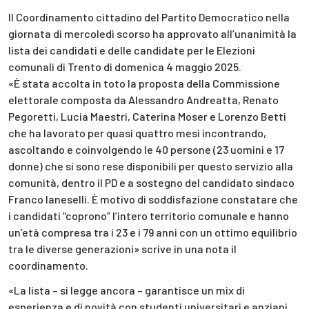
Il Coordinamento cittadino del Partito Democratico nella
giornata di mercoledì scorso ha approvato all’unanimità la
lista dei candidati e delle candidate per le Elezioni
comunali di Trento di domenica 4 maggio 2025.
«È stata accolta in toto la proposta della Commissione
elettorale composta da Alessandro Andreatta, Renato
Pegoretti, Lucia Maestri, Caterina Moser e Lorenzo Betti
che ha lavorato per quasi quattro mesi incontrando,
ascoltando e coinvolgendo le 40 persone (23 uomini e 17
donne) che si sono rese disponibili per questo servizio alla
comunità, dentro il PD e a sostegno del candidato sindaco
Franco Ianeselli. È motivo di soddisfazione constatare che
i candidati “coprono” l’intero territorio comunale e hanno
un’età compresa tra i 23 e i 79 anni con un ottimo equilibrio
tra le diverse generazioni» scrive in una nota il
coordinamento.
«La lista – si legge ancora – garantisce un mix di
esperienza e di novità con studenti universitari e anziani