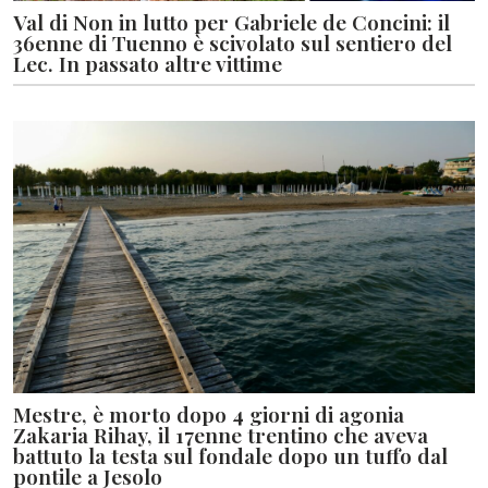
Val di Non in lutto per Gabriele de Concini: il
36enne di Tuenno è scivolato sul sentiero del
Lec. In passato altre vittime
Mestre, è morto dopo 4 giorni di agonia
Zakaria Rihay, il 17enne trentino che aveva
battuto la testa sul fondale dopo un tuffo dal
pontile a Jesolo