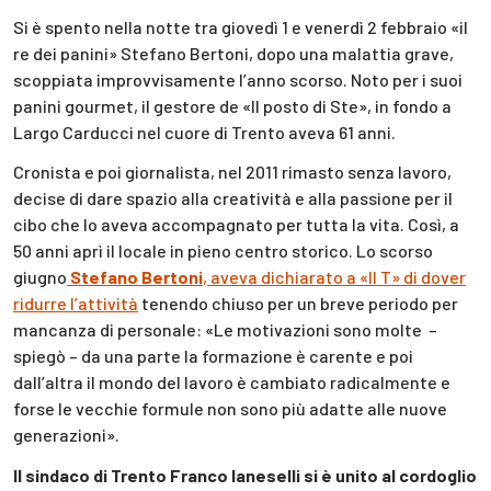
Si è spento nella notte tra giovedì 1 e venerdì 2 febbraio «il
re dei panini» Stefano Bertoni, dopo una malattia grave,
scoppiata improvvisamente l’anno scorso. Noto per i suoi
panini gourmet, il gestore de «Il posto di Ste», in fondo a
Largo Carducci nel cuore di Trento aveva 61 anni.
Cronista e poi giornalista, nel 2011 rimasto senza lavoro,
decise di dare spazio alla creatività e alla passione per il
cibo che lo aveva accompagnato per tutta la vita. Così, a
50 anni aprì il locale in pieno centro storico. Lo scorso
giugno
Stefano Bertoni
, aveva dichiarato a «Il T» di dover
ridurre l’attività
tenendo chiuso per un breve periodo per
mancanza di personale: «Le motivazioni sono molte –
spiegò – da una parte la formazione è carente e poi
dall’altra il mondo del lavoro è cambiato radicalmente e
forse le vecchie formule non sono più adatte alle nuove
generazioni».
Il sindaco di Trento Franco Ianeselli si è unito al cordoglio