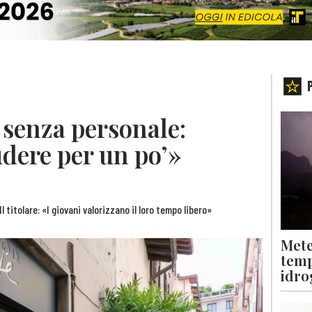
» senza personale:
dere per un po’»
l titolare: «I giovani valorizzano il loro tempo libero»
Mete
temp
idro