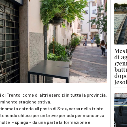
Mest
di a
17en
batt
dopo
Jeso
 di Trento, come di altri esercizi in tutta la provincia,
imminente stagione estiva.
 rinomata osteria «Il posto di Ste», versa nella triste
ità tenendo chiuso per un breve periodo per mancanza
molte – spiega – da una parte la formazione è