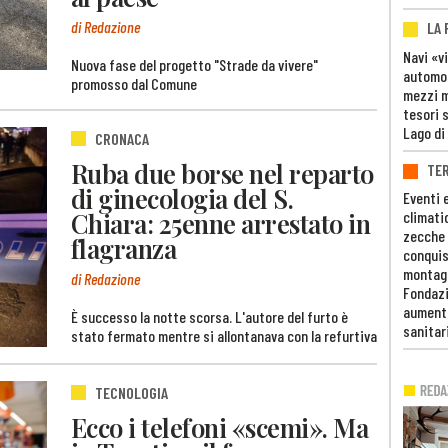
di Redazione
LA
Navi «v
Nuova fase del progetto "Strade da vivere"
automob
promosso dal Comune
mezzi mi
tesori 
Lago di
CRONACA
Ruba due borse nel reparto
TE
di ginecologia del S.
Eventi 
Chiara: 25enne arrestato in
climati
zecche
flagranza
conquis
montag
di Redazione
Fondazi
aumento
È successo la notte scorsa. L'autore del furto è
sanitar
stato fermato mentre si allontanava con la refurtiva
TECNOLOGIA
Ecco i telefoni «scemi». Ma