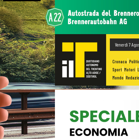
Venerdì 7 Ago
Cronaca
Politi
Sport
Motori
Mondo
Redazio