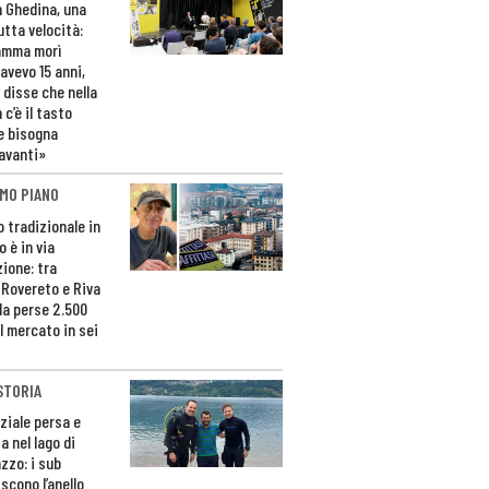
n Ghedina, una
utta velocità:
amma morì
avevo 15 anni,
 disse che nella
 c’è il tasto
e bisogna
avanti»
MO PIANO
o tradizionale in
 è in via
zione: tra
 Rovereto e Riva
da perse 2.500
l mercato in sei
STORIA
ziale persa e
a nel lago di
zzo: i sub
scono l’anello