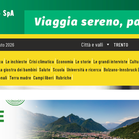
Città e valli
sto 2026
TRENTO
ca
Le inchieste
Crisi climatica
Economia
Le storie
Le grandi interviste
Cult
La giostra dei bambini
Salute
Scuola
Università e ricerca
Bolzano-Innsbruck (
nali
Terra madre
Campi liberi
Rubriche