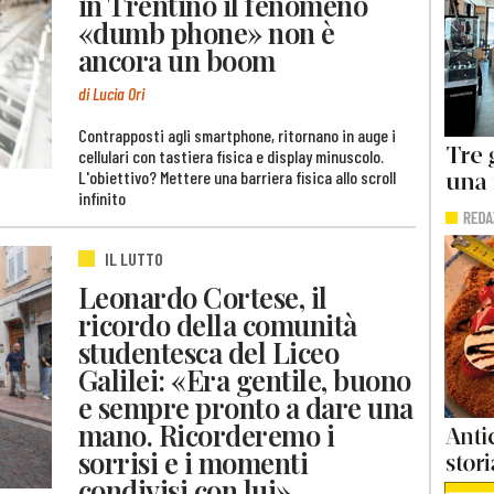
in Trentino il fenomeno
«dumb phone» non è
ancora un boom
di Lucia Ori
Contrapposti agli smartphone, ritornano in auge i
cellulari con tastiera fisica e display minuscolo.
L'obiettivo? Mettere una barriera fisica allo scroll
infinito
IL LUTTO
Leonardo Cortese, il
ricordo della comunità
studentesca del Liceo
Galilei: «Era gentile, buono
e sempre pronto a dare una
mano. Ricorderemo i
sorrisi e i momenti
condivisi con lui»