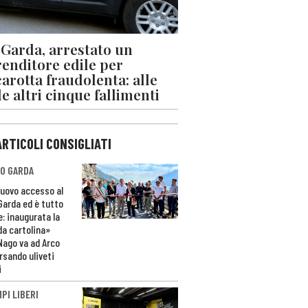
 Garda, arrestato un
enditore edile per
arotta fraudolenta: alle
le altri cinque fallimenti
ARTICOLI CONSIGLIATI
O GARDA
nuovo accesso al
 Garda ed è tutto
e: inaugurata la
da cartolina»
Nago va ad Arco
rsando uliveti
i
PI LIBERI