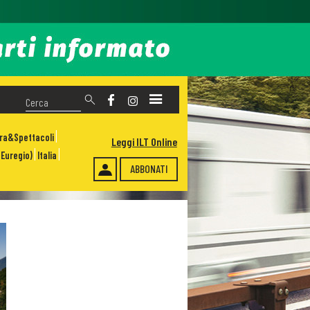
ura&Spettacoli
Leggi ILT Online
Euregio)
Italia
ABBONATI