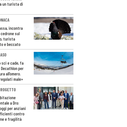
a un turista di
ONACA
Fassa, incontra
o cedrone sul
o, turista
to e beccato
CASO
 sci e cade, fa
 Decathlon per
ura all’omero.
regolati male»
PROGETTO
bitazione
ntale a Dro:
loggi per anziani
ficienti contro
ne e fragilità