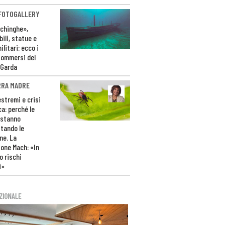
 FOTOGALLERY
ichinghe»,
ili, statue e
litari: ecco i
sommersi del
 Garda
RRA MADRE
estremi e crisi
ca: perché le
 stanno
tando le
ne. La
one Mach: «In
 rischi
i»