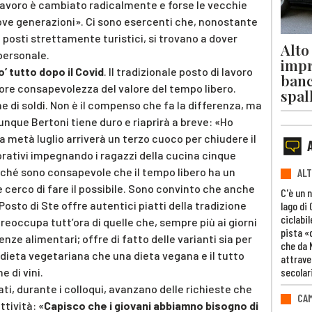
l lavoro è cambiato radicalmente e forse le vecchie
ove generazioni». Ci sono esercenti che, nonostante
n posti strettamente turistici, si trovano a dover
Alto
personale.
impr
’ tutto dopo il Covid
. Il tradizionale posto di lavoro
banc
iore consapevolezza del valore del tempo libero.
spal
 di soldi. Non è il compenso che fa la differenza, ma
unque Bertoni tiene duro e riaprirà a breve: «Ho
a metà luglio arriverà un terzo cuoco per chiudere il
avorativi impegnando i ragazzi della cucina cinque
rché sono consapevole che il tempo libero ha un
ALT
e cerco di fare il possibile. Sono convinto che anche
C'è un 
l Posto di Ste offre autentici piatti della tradizione
lago di
ciclabil
preoccupa tutt’ora di quelle che, sempre più ai giorni
pista «
enze alimentari; offre di fatto delle varianti sia per
che da 
dieta vegetariana che una dieta vegana e il tutto
attrave
secolar
 di vini.
ati, durante i colloqui, avanzano delle richieste che
CAM
tività: «
Capisco che i giovani abbiamno bisogno di