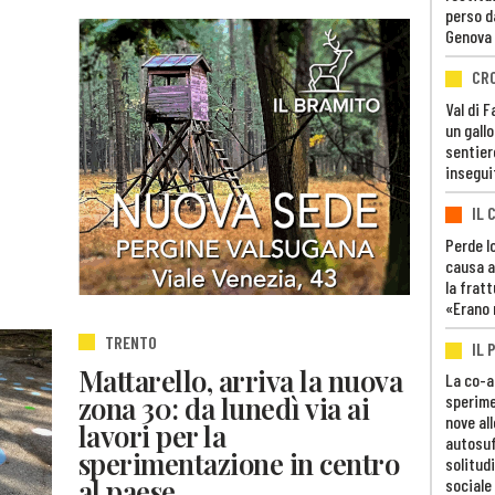
perso d
Genova
CR
Val di 
un gall
sentier
insegui
IL 
Perde lo
causa a
la fratt
«Erano 
TRENTO
IL 
Mattarello, arriva la nuova
La co-a
zona 30: da lunedì via ai
sperime
nove al
lavori per la
autosuf
sperimentazione in centro
solitudi
al paese
sociale