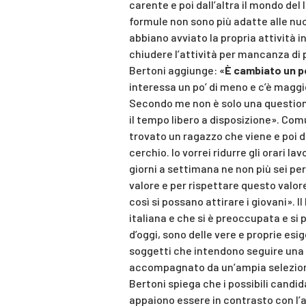
carente e poi dall’altra il mondo de
formule non sono più adatte alle nu
abbiano avviato la propria attività i
chiudere l’attività per mancanza di 
Bertoni aggiunge: «
È cambiato un po
interessa un po’ di meno e c’è magg
Secondo me non è solo una questione
il tempo libero a disposizione». Com
trovato un ragazzo che viene e poi d
cerchio. Io vorrei ridurre gli orari l
giorni a settimana ne non più sei pe
valore e per rispettare questo valor
così si possano attirare i giovani». I
italiana e che si è preoccupata e si 
d’oggi, sono delle vere e proprie esig
soggetti che intendono seguire una 
accompagnato da un’ampia selezione
Bertoni spiega che i possibili candid
appaiono essere in contrasto con l’at