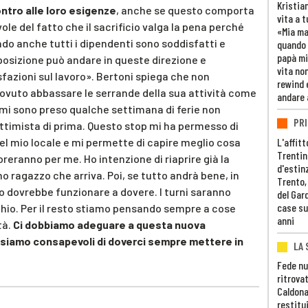
Kristia
ntro alle loro esigenze
, anche se questo comporta
vita a t
e del fatto che il sacrificio valga la pena perché
«Mia m
do anche tutti i dipendenti sono soddisfatti e
quando 
papà mi
sposizione può andare in queste direzione e
vita non
fazioni sul lavoro». Bertoni spiega che non
rewind 
dovuto abbassare le serrande della sua attività come
andare 
mi sono preso qualche settimana di ferie non
PRI
timista di prima. Questo stop mi ha permesso di
L'affitt
del mio locale e mi permette di capire meglio cosa
Trentino
oreranno per me. Ho intenzione di riaprire già la
d'estin
 ragazzo che arriva. Poi, se tutto andrà bene, in
Trento,
o dovrebbe funzionare a dovere. I turni saranno
del Gar
case su
hio. Per il resto stiamo pensando sempre a cose
anni
tà.
Ci dobbiamo adeguare a questa nuova
 siamo consapevoli di doverci sempre mettere in
LA 
Fede nu
ritrovat
Caldona
restitui