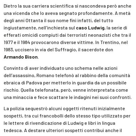
Dietro la sua carriera scientifica si nascondeva però anche
una vicenda che lo aveva segnato profondamente. A metà
degli anni Ottanta il suo nome finì infatti, del tutto
ingiustamente, nell’inchiesta sul
caso Ludwig
, la serie di
efferati omicidi compiuti dai terroristi neonazisti che tra il
1977 e il 1984 provocarono diverse vittime. In Trentino, nel
1983, uccisero in via del Suffragio, il sacerdote don
Armando Bison
.
Convinto di aver individuato uno schema nelle azioni
dell’assassino, Romano telefonò al rabbino della comunità
ebraica di Padova per metterlo in guardia da un possibile
rischio. Quella telefonata, però, venne interpretata come
una minaccia e fece scattare le indagini nei suoi confronti.
La polizia sequestrò alcuni oggetti ritenuti inizialmente
sospetti, tra cui francobolli dello stesso tipo utilizzato per
le lettere di rivendicazione di Ludwig e libri in lingua
tedesca. A destare ulteriori sospetti contribuì anche il