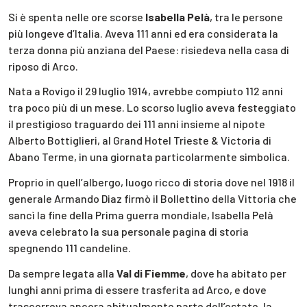
Si è spenta nelle ore scorse
Isabella Pelà
, tra le persone
più longeve d’Italia. Aveva 111 anni ed era considerata la
terza donna più anziana del Paese: risiedeva nella casa di
riposo di Arco.
Nata a Rovigo il 29 luglio 1914, avrebbe compiuto 112 anni
tra poco più di un mese. Lo scorso luglio aveva festeggiato
il prestigioso traguardo dei 111 anni insieme al nipote
Alberto Bottiglieri, al Grand Hotel Trieste & Victoria di
Abano Terme, in una giornata particolarmente simbolica.
Proprio in quell’albergo, luogo ricco di storia dove nel 1918 il
generale Armando Diaz firmò il Bollettino della Vittoria che
sancì la fine della Prima guerra mondiale, Isabella Pelà
aveva celebrato la sua personale pagina di storia
spegnendo 111 candeline.
Da sempre legata alla
Val di Fiemme
, dove ha abitato per
lunghi anni prima di essere trasferita ad Arco, e dove
trascorreva ancora abitualmente parte dell’estate, la