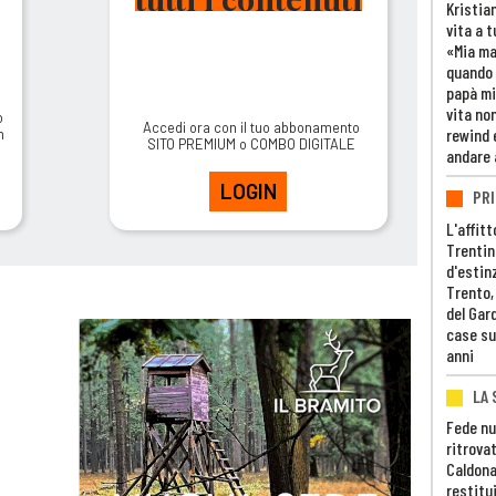
Kristia
vita a t
«Mia m
quando 
papà mi
vita non
o
Accedi ora con il tuo abbonamento
rewind 
m
SITO PREMIUM o COMBO DIGITALE
andare 
LOGIN
PRI
L'affitt
Trentino
d'estin
Trento,
del Gar
case su
anni
LA 
Fede nu
ritrovat
Caldona
restitui