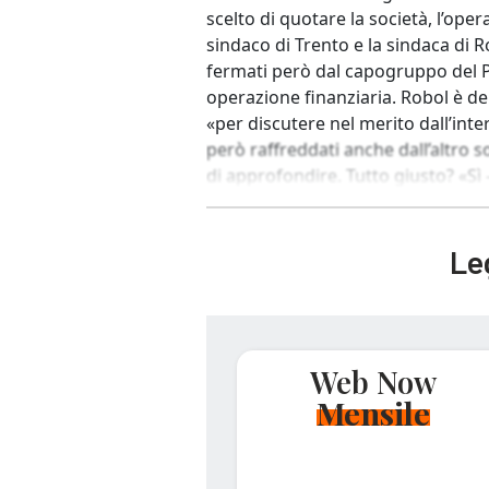
scelto di quotare la società, l’oper
sindaco di Trento e la sindaca di
fermati però dal capogruppo del P
operazione finanziaria. Robol è del
«per discutere nel merito dall’inte
però raffreddati anche dall’altro s
di approfondire. Tutto giusto? «Sì
Leg
Web Now
Mensile