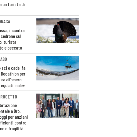
a un turista di
ONACA
Fassa, incontra
o cedrone sul
o, turista
to e beccato
CASO
 sci e cade, fa
 Decathlon per
ura all’omero.
regolati male»
PROGETTO
bitazione
ntale a Dro:
loggi per anziani
ficienti contro
ne e fragilità