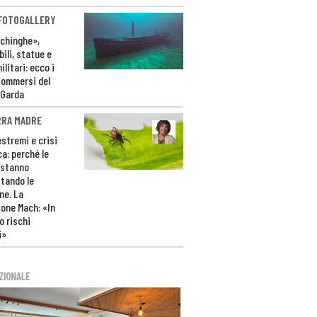
 FOTOGALLERY
ichinghe»,
ili, statue e
litari: ecco i
sommersi del
 Garda
RRA MADRE
estremi e crisi
ca: perché le
 stanno
tando le
ne. La
one Mach: «In
 rischi
i»