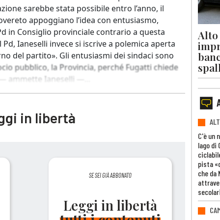
azione sarebbe stata possibile entro l’anno, il
 Rovereto appoggiano l’idea con entusiasmo,
d in Consiglio provinciale contrario a questa
Alto
 Pd, Ianeselli invece si iscrive a polemica aperta
impr
banc
rno del partito». Gli entusiasmi dei sindaci sono
spal
ocio pubblico, la Provincia, perché Fugatti chiede
 — ammette Ianeselli —...
gi in libertà
ALT
C'è un 
lago di
ciclabil
pista «
che da 
SE SEI GIÀ ABBONATO
attrave
secolar
Leggi in libertà
CAM
tutti i contenuti