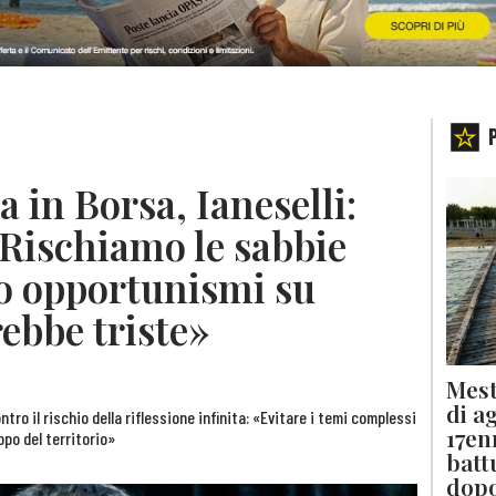
 in Borsa, Ianeselli:
 Rischiamo le sabbie
no opportunismi su
ebbe triste»
Mest
di a
tro il rischio della riflessione infinita: «Evitare i temi complessi
17en
ppo del territorio»
batt
dopo