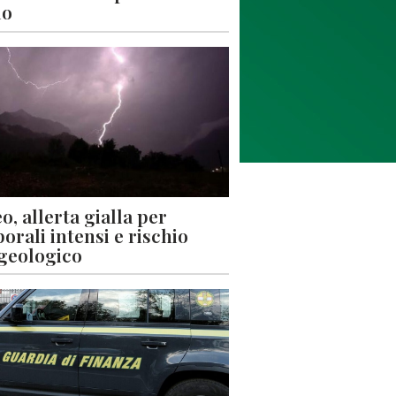
lo
o, allerta gialla per
orali intensi e rischio
geologico