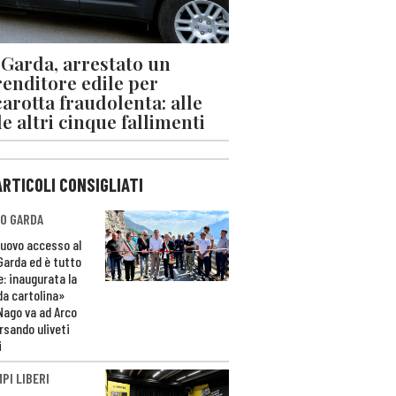
 Garda, arrestato un
enditore edile per
arotta fraudolenta: alle
le altri cinque fallimenti
ARTICOLI CONSIGLIATI
O GARDA
nuovo accesso al
 Garda ed è tutto
e: inaugurata la
da cartolina»
Nago va ad Arco
rsando uliveti
i
PI LIBERI