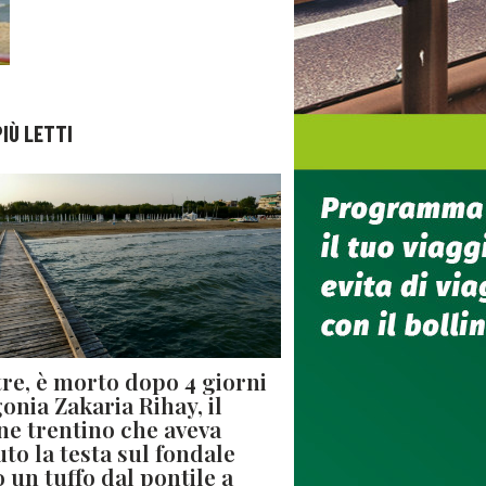
PIÙ LETTI
re, è morto dopo 4 giorni
gonia Zakaria Rihay, il
ne trentino che aveva
uto la testa sul fondale
 un tuffo dal pontile a