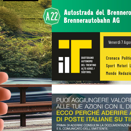
Venerdì 7 Ago
Cronaca
Politi
Sport
Motori
Mondo
Redazio