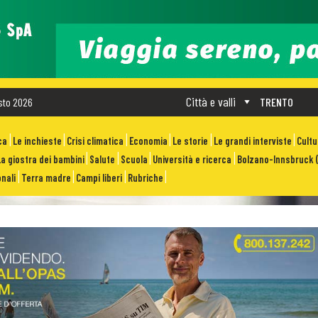
Città e valli
sto 2026
TRENTO
ca
Le inchieste
Crisi climatica
Economia
Le storie
Le grandi interviste
Cult
La giostra dei bambini
Salute
Scuola
Università e ricerca
Bolzano-Innsbruck (
nali
Terra madre
Campi liberi
Rubriche