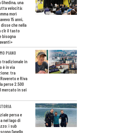
n Ghedina, una
utta velocità:
amma morì
avevo 15 anni,
 disse che nella
 c’è il tasto
e bisogna
avanti»
MO PIANO
o tradizionale in
 è in via
zione: tra
 Rovereto e Riva
da perse 2.500
l mercato in sei
STORIA
ziale persa e
a nel lago di
zzo: i sub
scono l’anello