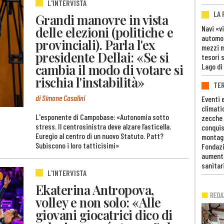
L'INTERVISTA
LA
Grandi manovre in vista
Navi «v
delle elezioni (politiche e
automob
provinciali). Parla l'ex
mezzi mi
presidente Dellai: «Se si
tesori 
cambia il modo di votare si
Lago di
rischia l'instabilità»
TE
di Simone Casalini
Eventi 
climati
L'esponente di Campobase: «Autonomia sotto
zecche
stress. Il centrosinistra deve alzare l’asticella.
conquis
Euregio al centro di un nuovo Statuto. Patt?
montag
Subiscono i loro tatticisimi»
Fondazi
aumento
sanitar
L'INTERVISTA
Ekaterina Antropova,
volley e non solo: «Alle
giovani giocatrici dico di