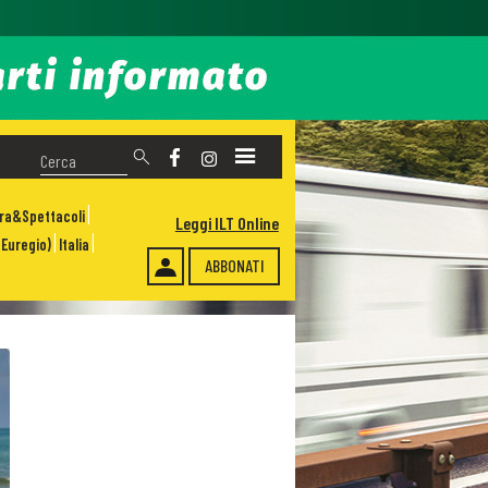
ura&Spettacoli
Leggi ILT Online
Euregio)
Italia
ABBONATI