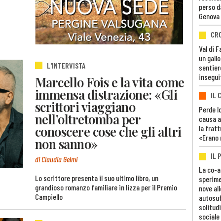
perso d
Genova
CR
Val di 
un gall
L'INTERVISTA
sentier
insegui
Marcello Fois e la vita come
immensa distrazione: «Gli
IL 
scrittori viaggiano
Perde lo
nell’oltretomba per
causa a
conoscere cose che gli altri
la fratt
«Erano 
non sanno»
IL 
di Claudia Gelmi
La co-a
Lo scrittore presenta il suo ultimo libro, un
sperime
grandioso romanzo familiare in lizza per il Premio
nove al
Campiello
autosuf
solitudi
sociale