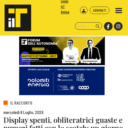
Leggi
ILT
ABBONATI
Online
IL RACCONTO
mercoledì 8 Luglio, 2026
Display spenti, obliteratrici guaste e
numeri fatti con lo scotch: un giorno