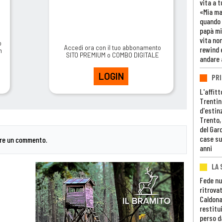
vita a t
«Mia m
quando 
papà mi
vita non
o
Accedi ora con il tuo abbonamento
rewind 
m
SITO PREMIUM o COMBO DIGITALE
andare 
LOGIN
PRI
L'affitt
Trentino
d'estin
Trento,
del Gar
case su
are un commento.
anni
LA 
Fede nu
ritrovat
Caldona
restitui
perso d