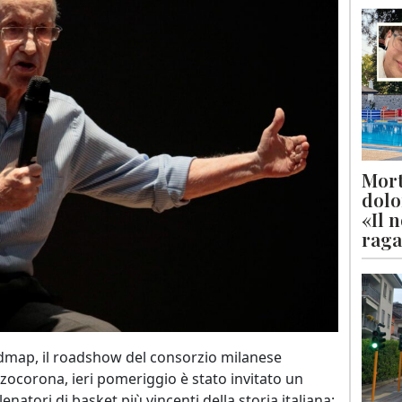
Mort
dolo
«Il 
raga
dmap, il roadshow del consorzio milanese
zzocorona, ieri pomeriggio è stato invitato un
enatori di basket più vincenti della storia italiana: