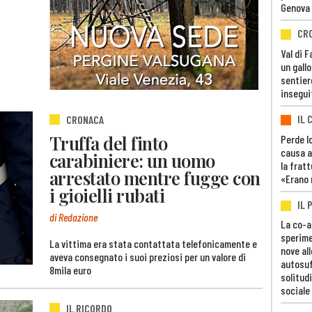
Genova
CR
Val di 
un gall
sentier
insegui
IL 
CRONACA
Truffa del finto
Perde lo
causa a
carabiniere: un uomo
la fratt
arrestato mentre fugge con
«Erano 
i gioielli rubati
IL 
di Redazione
La co-a
sperime
La vittima era stata contattata telefonicamente e
nove al
aveva consegnato i suoi preziosi per un valore di
autosuf
8mila euro
solitudi
sociale
IL RICORDO