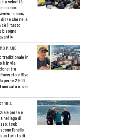
utta velocità:
amma morì
avevo 15 anni,
 disse che nella
 c’è il tasto
e bisogna
avanti»
MO PIANO
o tradizionale in
 è in via
zione: tra
 Rovereto e Riva
da perse 2.500
l mercato in sei
STORIA
ziale persa e
a nel lago di
zzo: i sub
scono l’anello
a un turista di