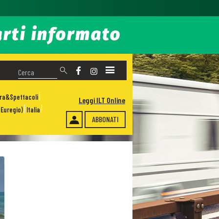
ura&Spettacoli
Leggi ILT Online
Euregio)
Italia
ABBONATI