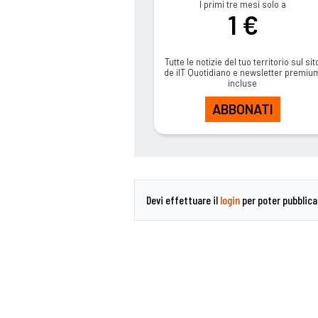
I primi tre mesi solo a
1 €
Tutte le notizie del tuo territorio sul sit
de ilT Quotidiano e newsletter premiu
incluse
ABBONATI
Devi effettuare il
login
per poter pubblic