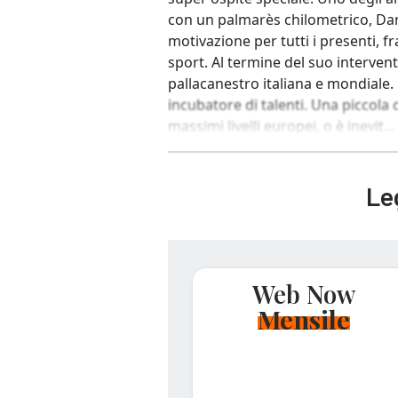
con un palmarès chilometrico, Dan
motivazione per tutti i presenti, fr
sport. Al termine del suo intervent
pallacanestro italiana e mondiale.
incubatore di talenti. Una piccol
massimi livelli europei, o è inevit...
Leg
Web Now
Mensile