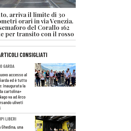
o, arriva il limite di 30
ometri orari in via Venezia.
 semaforo del Corallo 162
e per transito con il rosso
ARTICOLI CONSIGLIATI
O GARDA
nuovo accesso al
 Garda ed è tutto
e: inaugurata la
da cartolina»
Nago va ad Arco
rsando uliveti
i
PI LIBERI
n Ghedina, una