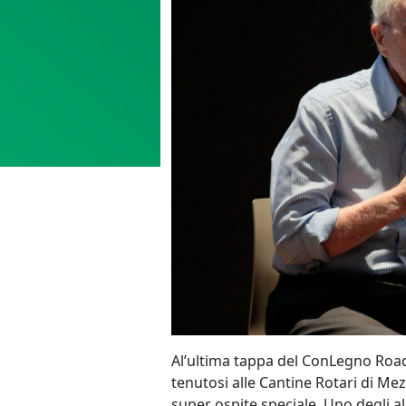
Al’ultima tappa del ConLegno Roa
tenutosi alle Cantine Rotari di Me
super ospite speciale. Uno degli all