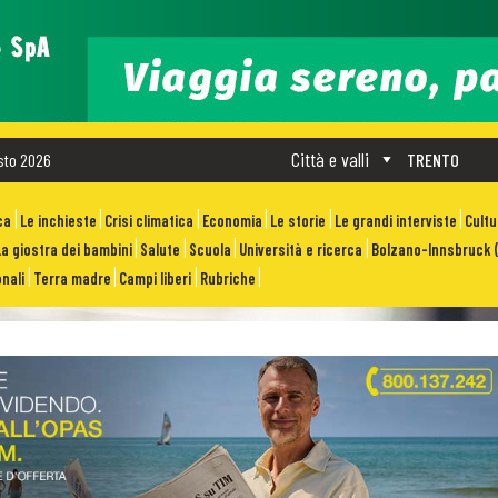
Città e valli
sto 2026
TRENTO
ca
Le inchieste
Crisi climatica
Economia
Le storie
Le grandi interviste
Cult
La giostra dei bambini
Salute
Scuola
Università e ricerca
Bolzano-Innsbruck (
nali
Terra madre
Campi liberi
Rubriche