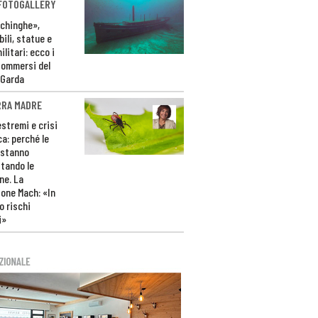
 FOTOGALLERY
ichinghe»,
ili, statue e
litari: ecco i
sommersi del
 Garda
RRA MADRE
estremi e crisi
ca: perché le
 stanno
tando le
ne. La
one Mach: «In
 rischi
i»