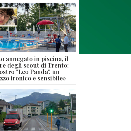
o annegato in piscina, il
re degli scout di Trento:
nostro "Leo Panda", un
zzo ironico e sensibile»