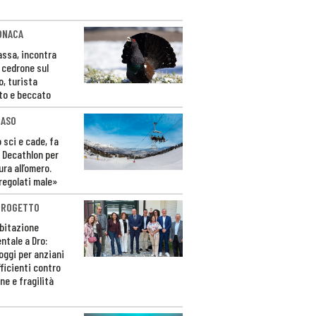
ONACA
Fassa, incontra
o cedrone sul
o, turista
to e beccato
CASO
 sci e cade, fa
 Decathlon per
ura all’omero.
regolati male»
PROGETTO
bitazione
ntale a Dro:
loggi per anziani
ficienti contro
ne e fragilità