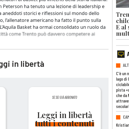
 Peterson ha tenuto una lezione di leadership e
Trent
a aneddoti storici e riflessioni sul mondo dello
chil
o, l’allenatore americano ha fatto il punto sulla
E al
 L’Aquila Basket ha ormai consolidato un ruolo da
mult
a città come Trento può davvero competere ai
gi in libertà
ALT
C'è un 
lago di
ciclabil
pista «
che da 
SE SEI GIÀ ABBONATO
attrave
secolar
Leggi in libertà
CAM
tutti i contenuti
Kristia