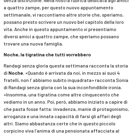
senza distinzione. Nella nostra rubrica dedicata agli amici
a quattro zampe, per questo nuovo appuntamento
settimanale, vi raccontiamo altre storie che, speriamo,
possano presto scrivere un nuovo bel capitolo della loro
vita. Anche in questo appuntamento vi presentiamo
diversi amici a quattro zampe, che speriamo possano
trovare una nuova famiglia.
Noche, la tigratina che tutti vorrebbero
Randagi senza gloria questa settimana racconta la storia
di
Noche
. «Quando è arrivata da noi, in mezzo ai suoi 4
fratelli, non l’ abbiamo subito inquadrata» racconta Sonia
di Randagi senza gloria con la sua inconfondibile ironia.
«Insomma, una tigratina come altre cinquecento che
vediamo in un anno. Poi, però, abbiamo iniziato a capire di
che pasta fosse fatta: invadenza, manie di protagonismo,
arroganza e una innata capacità di farsi gli affari degli
altri. Siamo abbastanza certe che in questo piccolo
corpicino viva l’anima di una pensionata affacciata al