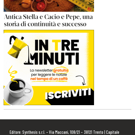
Editore: Synthesis s.r.l. – Via Maccani, 108/21 – 38121 Trento | Capitale