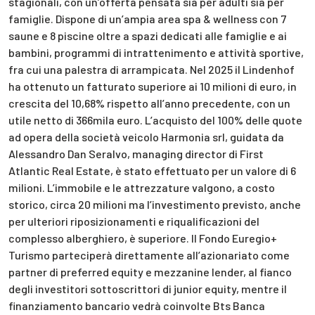
stagionali, con un’offerta pensata sia per adulti sia per
famiglie. Dispone di un’ampia area spa & wellness con 7
saune e 8 piscine oltre a spazi dedicati alle famiglie e ai
bambini, programmi di intrattenimento e attività sportive,
fra cui una palestra di arrampicata. Nel 2025 il Lindenhof
ha ottenuto un fatturato superiore ai 10 milioni di euro, in
crescita del 10,68% rispetto all’anno precedente, con un
utile netto di 366mila euro. L’acquisto del 100% delle quote
ad opera della società veicolo Harmonia srl, guidata da
Alessandro Dan Seralvo, managing director di First
Atlantic Real Estate, è stato effettuato per un valore di 6
milioni. L’immobile e le attrezzature valgono, a costo
storico, circa 20 milioni ma l’investimento previsto, anche
per ulteriori riposizionamenti e riqualificazioni del
complesso alberghiero, è superiore. Il Fondo Euregio+
Turismo parteciperà direttamente all’azionariato come
partner di preferred equity e mezzanine lender, al fianco
degli investitori sottoscrittori di junior equity, mentre il
finanziamento bancario vedrà coinvolte Bts Banca