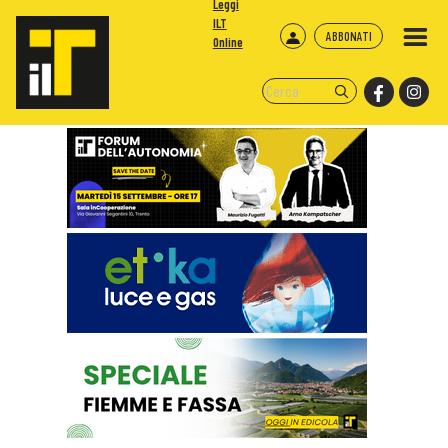
Leggi
ILT
ABBONATI
Online