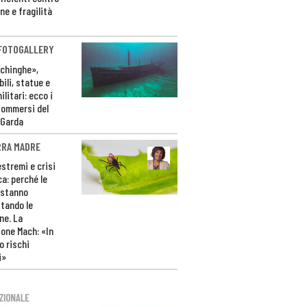
ne e fragilità
 FOTOGALLERY
ichinghe»,
ili, statue e
litari: ecco i
sommersi del
 Garda
RRA MADRE
estremi e crisi
ca: perché le
 stanno
tando le
ne. La
one Mach: «In
 rischi
i»