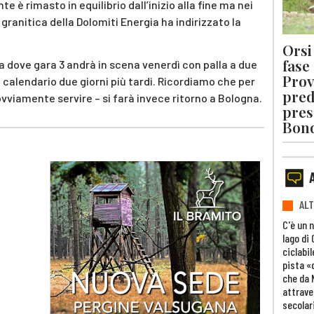
 è rimasto in equilibrio dall’inizio alla fine ma nei
 granitica della Dolomiti Energia ha indirizzato la
Orsi 
fase
na dove gara 3 andrà in scena venerdì con palla a due
Prov
n calendario due giorni più tardi. Ricordiamo che per
pred
ovviamente servire – si farà invece ritorno a Bologna.
pres
Bon
ALT
C'è un 
lago di
ciclabil
pista «
che da 
attrave
secolar