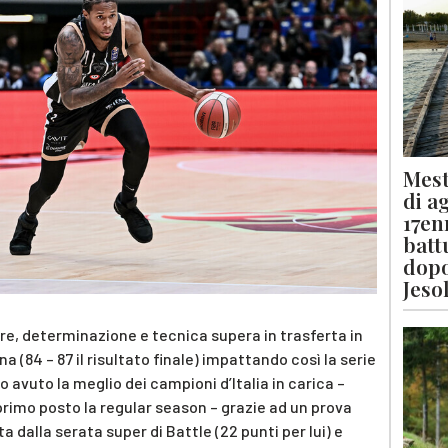
Mest
di a
17en
batt
dopo
Jeso
re, determinazione e tecnica supera in trasferta in
a (84 – 87 il risultato finale) impattando così la serie
no avuto la meglio dei campioni d’Italia in carica –
rimo posto la regular season – grazie ad un prova
a dalla serata super di Battle (22 punti per lui) e