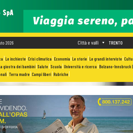
Città e valli
sto 2026
TRENTO
ca
Le inchieste
Crisi climatica
Economia
Le storie
Le grandi interviste
Cult
La giostra dei bambini
Salute
Scuola
Università e ricerca
Bolzano-Innsbruck (
nali
Terra madre
Campi liberi
Rubriche