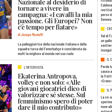
Nazionale al desiderio di
ritrovat
Caldona
tornare a vivere in
restitui
campagna: «I cavalli la mia
perso d
passione. Gli Europei? Non
Genova
c'è tempo per fiatare»
CR
di Jacopo Mustaffi
Val di 
un gall
La palleggiatrice della nazionale italiana e della
sentier
squadra turca del Fenerbahçe è considerata da
insegui
molti la migliore al mondo nel suo ruolo
IL 
Perde lo
L'INTERVISTA
causa a
Ekaterina Antropova,
la fratt
volley e non solo: «Alle
«Erano 
giovani giocatrici dico di
IL 
valorizzare sé stesse. Sul
La co-a
femminismo spero di poter
sperime
dare il mio contributo»
nove al
autosuf