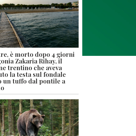
re, è morto dopo 4 giorni
gonia Zakaria Rihay, il
ne trentino che aveva
uto la testa sul fondale
 un tuffo dal pontile a
lo