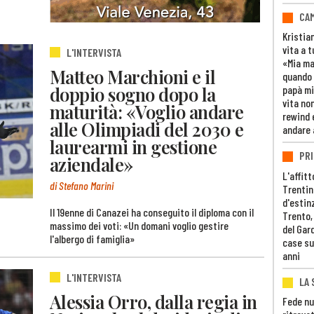
CAM
Kristia
vita a t
L'INTERVISTA
«Mia m
Matteo Marchioni e il
quando 
doppio sogno dopo la
papà mi
vita non
maturità: «Voglio andare
rewind 
alle Olimpiadi del 2030 e
andare 
laurearmi in gestione
PRI
aziendale»
L'affitt
di Stefano Marini
Trentino
d'estin
Il 19enne di Canazei ha conseguito il diploma con il
Trento,
massimo dei voti: «Un domani voglio gestire
del Gar
l'albergo di famiglia»
case su
anni
L'INTERVISTA
LA 
Alessia Orro, dalla regia in
Fede nu