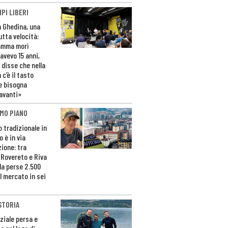
PI LIBERI
n Ghedina, una
utta velocità:
amma morì
avevo 15 anni,
 disse che nella
 c’è il tasto
e bisogna
avanti»
MO PIANO
o tradizionale in
 è in via
zione: tra
 Rovereto e Riva
da perse 2.500
l mercato in sei
STORIA
ziale persa e