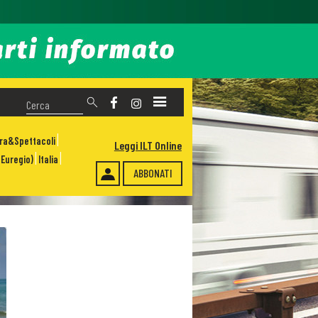
ura&Spettacoli
Leggi ILT Online
Euregio)
Italia
ABBONATI