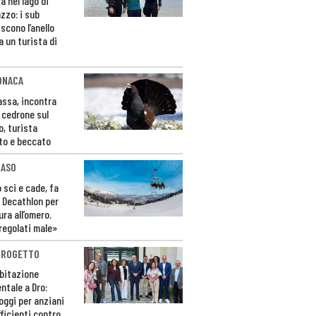
a nel lago di
zzo: i sub
scono l’anello
a un turista di
ONACA
Fassa, incontra
o cedrone sul
o, turista
to e beccato
CASO
 sci e cade, fa
 Decathlon per
ura all’omero.
regolati male»
PROGETTO
bitazione
ntale a Dro:
loggi per anziani
ficienti contro