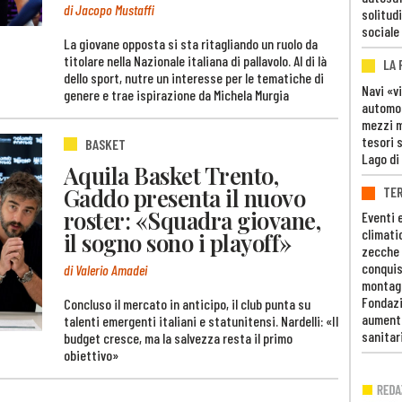
di Jacopo Mustaffi
solitudi
sociale
La giovane opposta si sta ritagliando un ruolo da
titolare nella Nazionale italiana di pallavolo. Al di là
LA
dello sport, nutre un interesse per le tematiche di
Navi «v
genere e trae ispirazione da Michela Murgia
automob
mezzi mi
tesori 
BASKET
Lago di
Aquila Basket Trento,
Gaddo presenta il nuovo
TE
roster: «Squadra giovane,
Eventi 
climati
il sogno sono i playoff»
zecche
conquis
di Valerio Amadei
montag
Fondazi
Concluso il mercato in anticipo, il club punta su
aumento
talenti emergenti italiani e statunitensi. Nardelli: «Il
sanitar
budget cresce, ma la salvezza resta il primo
obiettivo»