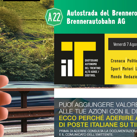
Venerdì 7 Ago
Cronaca
Politi
Sport
Motori
Mondo
Redazio