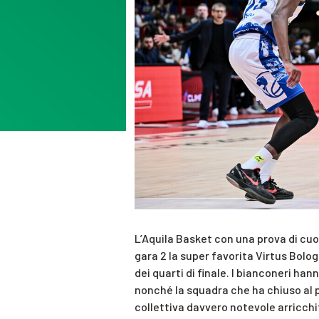
L’Aquila Basket con una prova di cuo
gara 2 la super favorita Virtus Bologn
dei quarti di finale. I bianconeri han
nonché la squadra che ha chiuso al p
collettiva davvero notevole arricchit