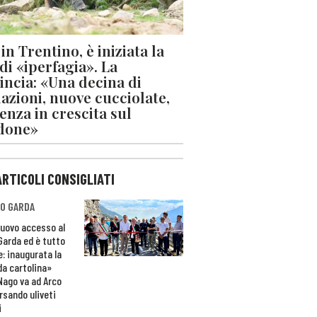
in Trentino, è iniziata la
 di «iperfagia». La
incia: «Una decina di
azioni, nuove cucciolate,
enza in crescita sul
done»
ARTICOLI CONSIGLIATI
O GARDA
nuovo accesso al
 Garda ed è tutto
e: inaugurata la
da cartolina»
Nago va ad Arco
rsando uliveti
i