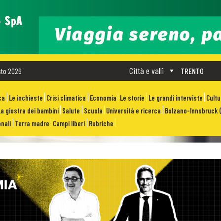
Città e valli
sto 2026
TRENTO
ca
Le inchieste
Crisi climatica
Economia
Le storie
Le grandi interviste
Cult
La giostra dei bambini
Salute
Scuola
Università e ricerca
Bolzano-Innsbruck (
nali
Terra madre
Campi liberi
Rubriche