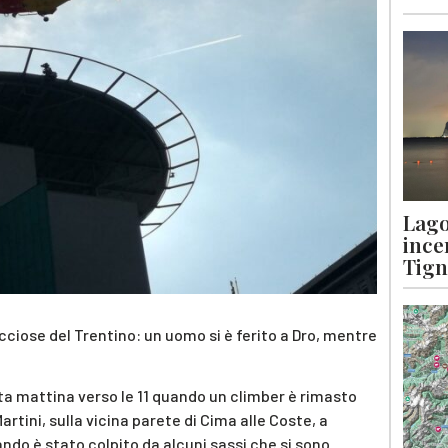
Lago
ince
Tigna
cciose del Trentino: un uomo si è ferito a Dro, mentre
sta mattina verso le 11 quando un climber è rimasto
artini, sulla vicina parete di Cima alle Coste, a
do è stato colpito da alcuni sassi che si sono