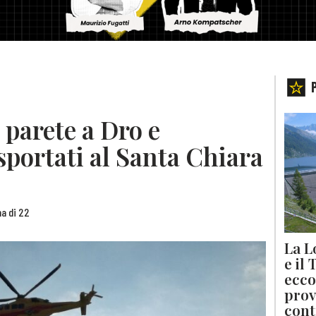
 parete a Dro e
sportati al Santa Chiara
na di 22
La L
e il
ecco
prov
cont