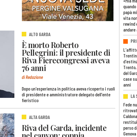
«Mia m
quando 
papà mi
vita non
rewind 
andare 
ALTO GARDA
PRI
È morto Roberto
L'affitt
Pellegrini: il presidente di
Trentino
Riva Fierecongressi aveva
d'estin
76 anni
Trento,
del Gar
di Redazione
case su
anni
Dopo un'esperienza in politica aveva ricoperto i ruoli
di presidente e amministratore delegato dell'ente
LA 
fieristico
Fede nu
ritrovat
Caldona
ALTA GARDA
restitui
Riva del Garda, incidente
perso d
nel canyon: coppia
Genova