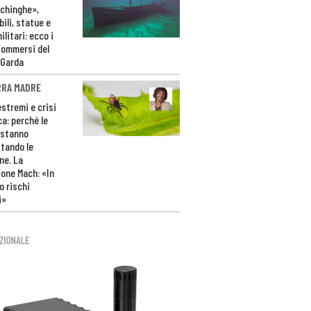
ichinghe»,
ili, statue e
litari: ecco i
sommersi del
 Garda
RRA MADRE
estremi e crisi
ca: perché le
 stanno
tando le
ne. La
one Mach: «In
 rischi
i»