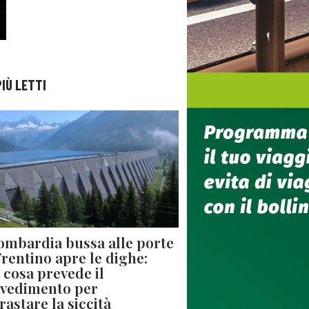
PIÙ LETTI
ombardia bussa alle porte
 Trentino apre le dighe:
 cosa prevede il
vedimento per
rastare la siccità