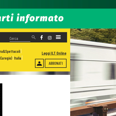
ura&Spettacoli
Leggi ILT Online
Euregio)
Italia
ABBONATI