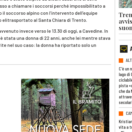
tesso a chiamare i soccorsi perché impossibilitato a
o il soccorso alpino con l’intervento dell’equipe
Tren
avvi
elitrasportato al Santa Chiara di Trento.
suon
vvenuto invece verso le 13.30 di oggi, a Cavedine. In
 è stata una donna di 22 anni, anche lei mentre stava
rite nel suo caso: la donna ha riportato solo un
ALT
C'è un 
lago di
ciclabil
pista «
che da 
attrave
secolar
CAM
Kristia
vita a t