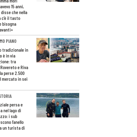
amma morì
avevo 15 anni,
 disse che nella
 c’è il tasto
e bisogna
avanti»
MO PIANO
o tradizionale in
 è in via
zione: tra
 Rovereto e Riva
da perse 2.500
l mercato in sei
STORIA
ziale persa e
a nel lago di
zzo: i sub
scono l’anello
a un turista di