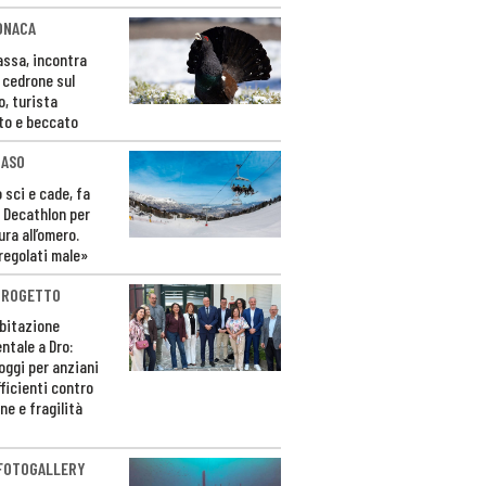
ONACA
Fassa, incontra
o cedrone sul
o, turista
to e beccato
CASO
 sci e cade, fa
 Decathlon per
ura all’omero.
regolati male»
PROGETTO
bitazione
ntale a Dro:
loggi per anziani
ficienti contro
ne e fragilità
 FOTOGALLERY