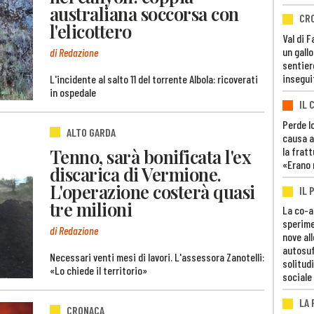
australiana soccorsa con
CR
l'elicottero
Val di 
un gall
di Redazione
sentier
insegui
L'incidente al salto 11 del torrente Albola: ricoverati
in ospedale
IL 
Perde lo
ALTO GARDA
causa a
Tenno, sarà bonificata l'ex
la fratt
«Erano 
discarica di Vermione.
L'operazione costerà quasi
IL 
tre milioni
La co-a
sperime
di Redazione
nove al
autosuf
Necessari venti mesi di lavori. L'assessora Zanotelli:
solitudi
«Lo chiede il territorio»
sociale
LA
CRONACA