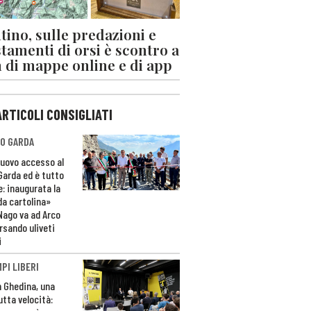
tino, sulle predazioni e
stamenti di orsi è scontro a
 di mappe online e di app
ARTICOLI CONSIGLIATI
O GARDA
nuovo accesso al
 Garda ed è tutto
e: inaugurata la
da cartolina»
Nago va ad Arco
rsando uliveti
i
PI LIBERI
n Ghedina, una
utta velocità: