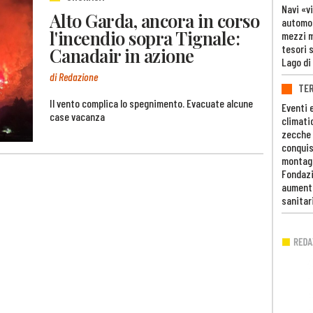
Navi «v
Alto Garda, ancora in corso
automob
l'incendio sopra Tignale:
mezzi mi
tesori 
Canadair in azione
Lago di
di Redazione
TE
Il vento complica lo spegnimento. Evacuate alcune
Eventi 
case vacanza
climati
zecche
conquis
montag
Fondazi
aumento
sanitar