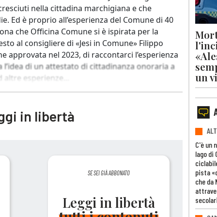
 cresciuti nella cittadina marchigiana e che
e. Ed è proprio all’esperienza del Comune di 40
cona che Officina Comune si è ispirata per la
Mort
to al consigliere di «Jesi in Comune» Filippo
l'in
«Ale
e approvata nel 2023, di raccontarci l’esperienza
semp
l’idea di un attestato di cittadinanza onoraria a
un v
d altre esperienze...
gi in libertà
ALT
C'è un 
lago di
ciclabil
pista «
SE SEI GIÀ ABBONATO
che da 
attrave
Leggi in libertà
secolar
tutti i contenuti