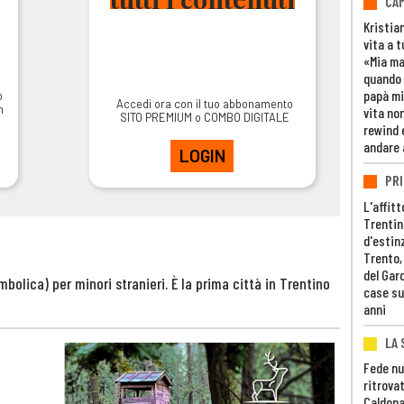
CAM
Kristia
vita a t
«Mia m
quando 
papà mi
o
Accedi ora con il tuo abbonamento
m
vita non
SITO PREMIUM o COMBO DIGITALE
rewind 
andare 
LOGIN
PRI
L'affitt
Trentino
d'estin
Trento,
del Gar
bolica) per minori stranieri. È la prima città in Trentino
case su
anni
LA 
Fede nu
ritrovat
Caldona