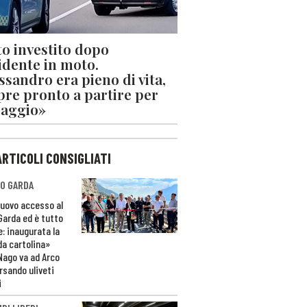
o investito dopo
cidente in moto.
ssandro era pieno di vita,
re pronto a partire per
iaggio»
ARTICOLI CONSIGLIATI
O GARDA
nuovo accesso al
 Garda ed è tutto
e: inaugurata la
da cartolina»
Nago va ad Arco
rsando uliveti
i