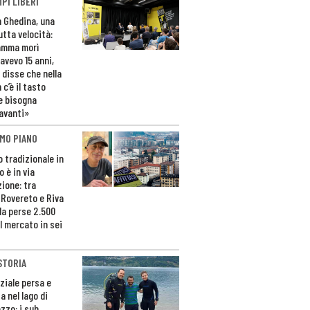
PI LIBERI
n Ghedina, una
utta velocità:
amma morì
avevo 15 anni,
 disse che nella
 c’è il tasto
e bisogna
avanti»
MO PIANO
o tradizionale in
 è in via
zione: tra
 Rovereto e Riva
da perse 2.500
l mercato in sei
STORIA
ziale persa e
a nel lago di
zzo: i sub