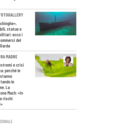
 FOTOGALLERY
ichinghe»,
ili, statue e
litari: ecco i
sommersi del
 Garda
RRA MADRE
estremi e crisi
ca: perché le
 stanno
tando le
ne. La
one Mach: «In
 rischi
i»