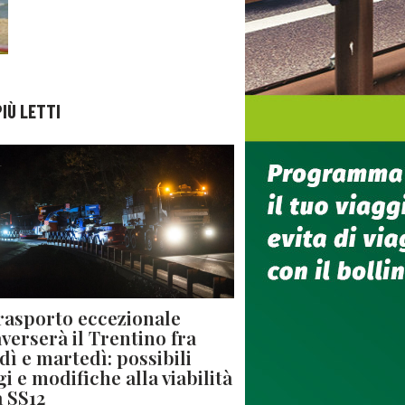
PIÙ LETTI
rasporto eccezionale
averserà il Trentino fra
dì e martedì: possibili
gi e modifiche alla viabilità
a SS12