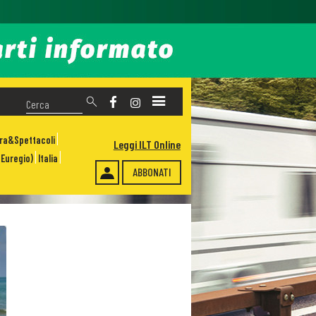
ura&Spettacoli
Leggi ILT Online
Euregio)
Italia
ABBONATI