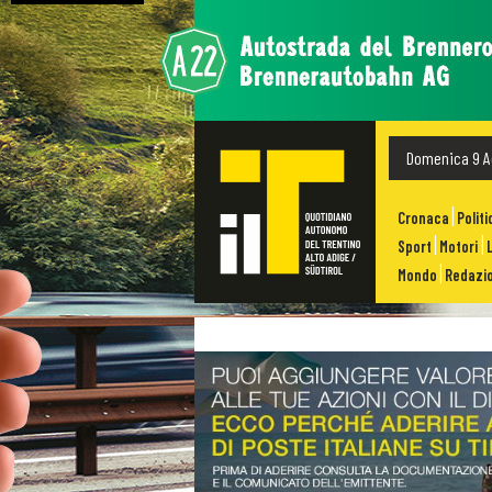
Domenica 9 A
Cronaca
Politi
Sport
Motori
Mondo
Redazio