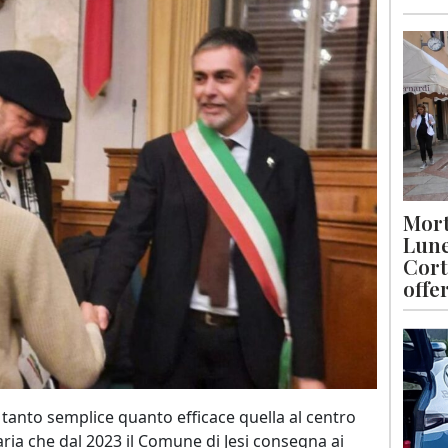
Mort
Lune
Cort
offe
e tanto semplice quanto efficace quella al centro
aria che dal 2023 il Comune di Jesi consegna ai