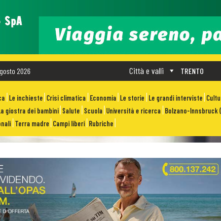
Città e valli
gosto 2026
TRENTO
ca
Le inchieste
Crisi climatica
Economia
Le storie
Le grandi interviste
Cult
La giostra dei bambini
Salute
Scuola
Università e ricerca
Bolzano-Innsbruck (
nali
Terra madre
Campi liberi
Rubriche