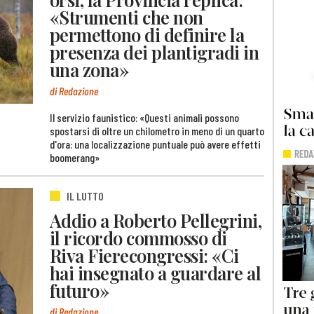
«Strumenti che non
permettono di definire la
presenza dei plantigradi in
una zona»
di Redazione
Il servizio faunistico: «Questi animali possono
spostarsi di oltre un chilometro in meno di un quarto
d'ora: una localizzazione puntuale può avere effetti
boomerang»
IL LUTTO
Addio a Roberto Pellegrini,
il ricordo commosso di
Riva Fierecongressi: «Ci
hai insegnato a guardare al
futuro»
di Redazione