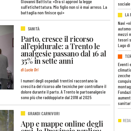
Giovanni Battista: «Ora si approvi la legge
sociale
sull'etichettatura. Mio figlio non si è mai arreso. La
battaglia non finisce qui»
LA
Navi «v
automob
SANITÀ
mezzi mi
Parto, cresce il ricorso
tesori 
all’epidurale: a Trento le
Lago di
analgesie passano dal 16 al
TE
35% in sette anni
Eventi 
di Lucia Ori
climati
zecche
I numeri degli ospedali trentini raccontano la
conquis
crescita del ricorso alle tecniche per controllare il
montag
dolore durante il parto. A Trento le partoanalgesie
Fondazi
sono più che raddoppiate dal 2018 al 2025
aumento
sanitar
GRANDI CARNIVORI
App e mappe online degli
orsi, la Provincia replica: