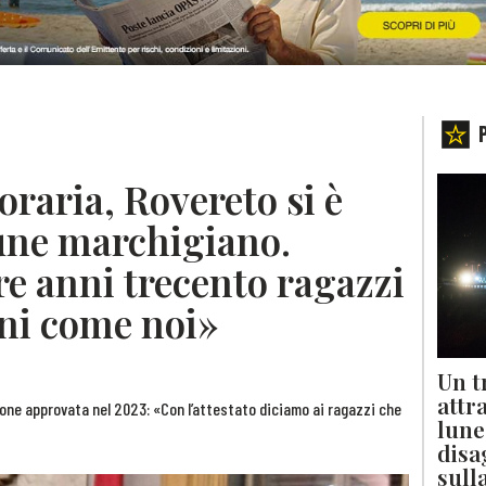
raria, Rovereto si è
une marchigiano.
re anni trecento ragazzi
ini come noi»
Un t
attr
one approvata nel 2023: «Con l’attestato diciamo ai ragazzi che
lune
disa
sull