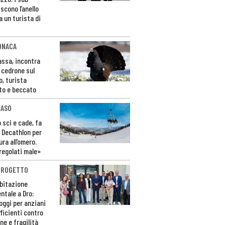
scono l’anello
a un turista di
ONACA
Fassa, incontra
o cedrone sul
o, turista
to e beccato
CASO
 sci e cade, fa
 Decathlon per
ura all’omero.
regolati male»
PROGETTO
bitazione
ntale a Dro:
loggi per anziani
ficienti contro
ne e fragilità