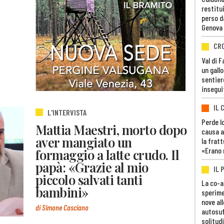
restitui
perso d
Genova
CR
Val di 
un gall
sentier
insegui
IL 
L'INTERVISTA
Perde lo
Mattia Maestri, morto dopo
causa a
aver mangiato un
la fratt
«Erano 
formaggio a latte crudo. Il
papà: «Grazie al mio
IL 
piccolo salvati tanti
La co-a
bambini»
sperime
nove al
di Simone Casciano
autosuf
solitudi