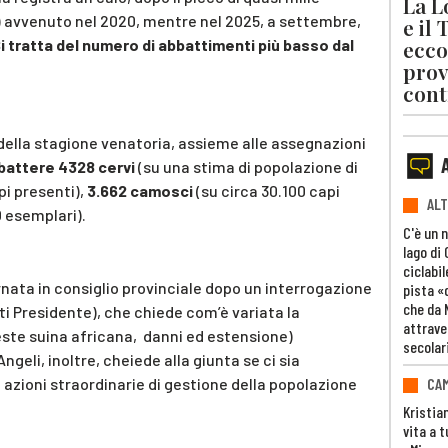
La L
e) avvenuto nel 2020, mentre nel 2025, a settembre,
e il
ecco
i tratta del numero di abbattimenti più basso dal
prov
cont
 della stagione venatoria, assieme alle assegnazioni
battere 4328 cervi
(su una stima di popolazione di
pi presenti),
3.662 camosci
(su circa 30.100 capi
ALT
 esemplari).
C'è un 
lago di
ciclabil
ornata in consiglio provinciale dopo un interrogazione
pista «
che da 
ti Presidente), che chiede com’è variata la
attrave
este suina africana, danni ed estensione)
secolar
ngeli, inoltre, cheiede alla giunta se ci sia
CAM
 azioni straordinarie di gestione della popolazione
Kristia
vita a t