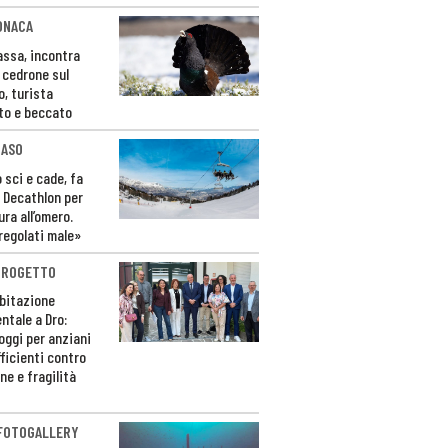
ONACA
Fassa, incontra
o cedrone sul
o, turista
to e beccato
CASO
 sci e cade, fa
 Decathlon per
ura all’omero.
regolati male»
PROGETTO
bitazione
ntale a Dro:
loggi per anziani
ficienti contro
ne e fragilità
 FOTOGALLERY