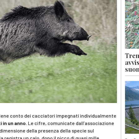
Tren
avvi
suon
tiene conto dei cacciatori impegnati individualmente
i in un anno
. Le cifre, comunicate dall’associazione
a dimensione della presenza della specie sul
ila registra un calo, dopo il picco di quasi mille