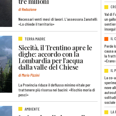
tre milioni
CR
di Redazione
Val di 
Necessari venti mesi di lavori. L'assessora Zanotelli:
un gall
«Lo chiede il territorio»
sentier
insegui
IL 
TERRA MADRE
Siccità, il Trentino apre le
Perde lo
causa a
dighe: accordo con la
la fratt
Lombardia per l'acqua
«Erano 
dalla valle del Chiese
IL 
di Mario Pizzini
La co-a
sperime
La Provincia riduce il deflusso minimo vitale per
nove al
trattenere più risorsa nei bacini: «Rischio moria di
autosuf
pesci»
solitudi
sociale
AMBIENTE
LA