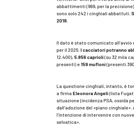
abbattimenti (969, per la precision
sono solo 242 i cinghiali abbattuti.
S
2018.
Il dato è stato comunicato all’avvio
per il 2025.
I cacciatori potranno ab
12.400),
5.856 caprioli
(su 32 mila ca
presenti) e
159 mufloni
(presenti 390
La questione cinghiali, intanto, è t
a firma
Eleonora Angeli
(lista Fugat
situazione (incidenza PSA, ossida p
dall’adozione del «piano cinghiale». A
l’intenzione di intervenire con nuove
selvatica».