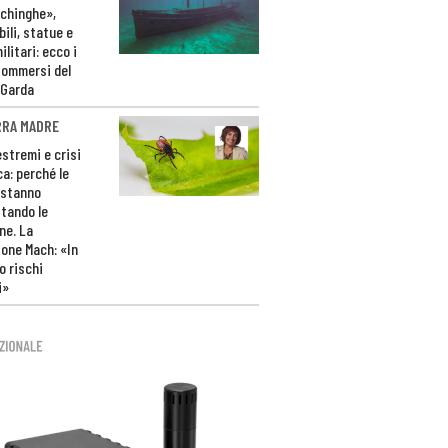
ichinghe»,
ili, statue e
litari: ecco i
sommersi del
 Garda
RRA MADRE
estremi e crisi
ca: perché le
 stanno
tando le
ne. La
one Mach: «In
 rischi
i»