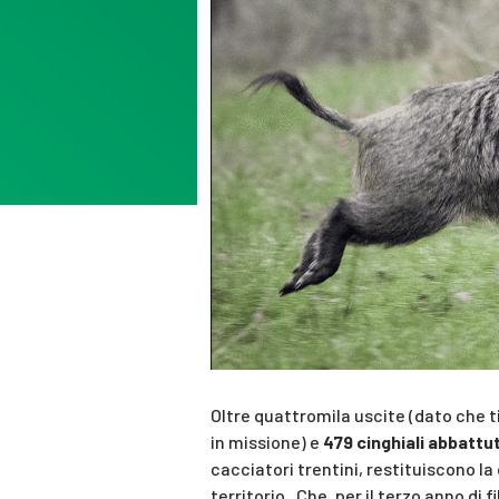
Oltre quattromila uscite (dato che 
in missione) e
479 cinghiali abbattut
cacciatori trentini, restituiscono l
territorio. Che, per il terzo anno di f