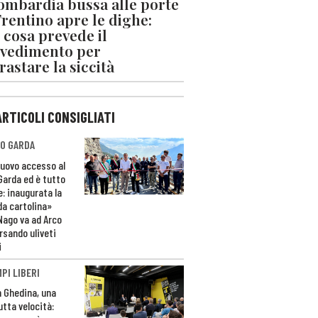
ombardia bussa alle porte
 Trentino apre le dighe:
 cosa prevede il
vedimento per
rastare la siccità
ARTICOLI CONSIGLIATI
O GARDA
nuovo accesso al
 Garda ed è tutto
e: inaugurata la
da cartolina»
Nago va ad Arco
rsando uliveti
i
PI LIBERI
n Ghedina, una
utta velocità: