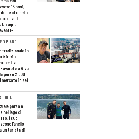
amma morì
avevo 15 anni,
 disse che nella
 c’è il tasto
e bisogna
avanti»
MO PIANO
o tradizionale in
 è in via
zione: tra
 Rovereto e Riva
da perse 2.500
l mercato in sei
STORIA
ziale persa e
a nel lago di
zzo: i sub
scono l’anello
a un turista di