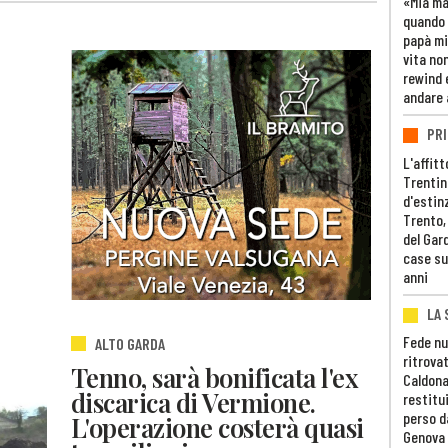
«Mia m
quando 
papà mi
vita non
rewind 
andare 
PRI
L'affitt
Trentino
d'estin
Trento,
del Gar
case su
anni
LA 
Fede nu
ALTO GARDA
ritrovat
Tenno, sarà bonificata l'ex
Caldona
discarica di Vermione.
restitui
perso d
L'operazione costerà quasi
Genova