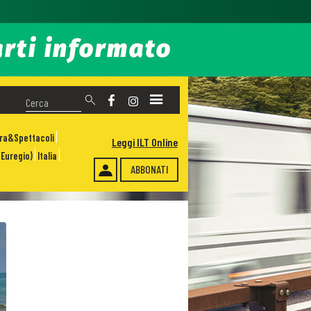
ura&Spettacoli
Leggi ILT Online
Euregio)
Italia
ABBONATI