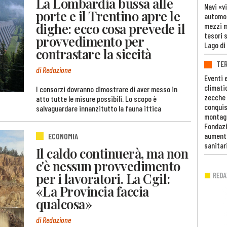
La Lombardia bussa alle
Navi «v
porte e il Trentino apre le
automob
dighe: ecco cosa prevede il
mezzi mi
tesori 
provvedimento per
Lago di
contrastare la siccità
TE
di Redazione
Eventi 
climati
I consorzi dovranno dimostrare di aver messo in
zecche
atto tutte le misure possibili. Lo scopo è
conquis
salvaguardare innanzitutto la fauna ittica
montag
Fondazi
aumento
ECONOMIA
sanitar
Il caldo continuerà, ma non
c'è nessun provvedimento
per i lavoratori. La Cgil:
«La Provincia faccia
qualcosa»
di Redazione