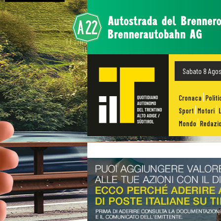
Sabato 8 Ago
Cronaca
Politi
Sport
Motori
Mondo
Redazio