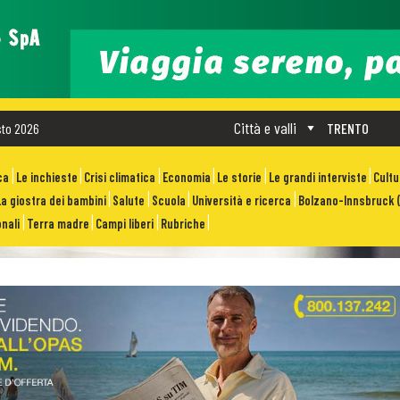
Città e valli
sto 2026
TRENTO
ca
Le inchieste
Crisi climatica
Economia
Le storie
Le grandi interviste
Cult
La giostra dei bambini
Salute
Scuola
Università e ricerca
Bolzano-Innsbruck (
nali
Terra madre
Campi liberi
Rubriche