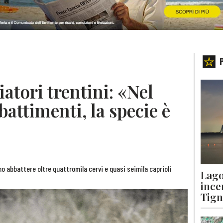
iatori trentini: «Nel
battimenti, la specie è
o abbattere oltre quattromila cervi e quasi seimila caprioli
Lago
ince
Tigna