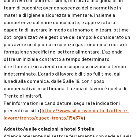
collettiva o in contesti simili, maturata alla guida di un
team di cuochi/e; aver conoscenza delle normative in
materia di igiene e sicurezza alimentare, insieme a
competenze culinarie consolidate; è apprezzata la
capacità di lavorare in modo autonomo e in team, ottime
doti organizzative e gestione del tempo; è considerato un
plus avere un diploma in scienza gastronomica o corsi di
formazione specifici nel settore alimentare. L’azienda
offre un iniziale contratto a tempo determinato
direttamente in azienda con scopo assunzione a tempo
indeterminato. L’orario di lavoro è di tipo full time. dal
lunedì alla domenica, dalle 5 alle 19, con riposo
compensativo in settimana. La zona di lavoro è quella di
Trento e limitrofi.
Per informazioni e candidature, seguire le indicazioni
presenti sul sito (
https://www.sil.provincia.tn.it/offerte-
lavoro/trento/cuoco-trento/154374
)
Addetto/a alle colazioni in hotel 3 stelle
Azienda operante nel settore ferramenta con sede a Lavis,