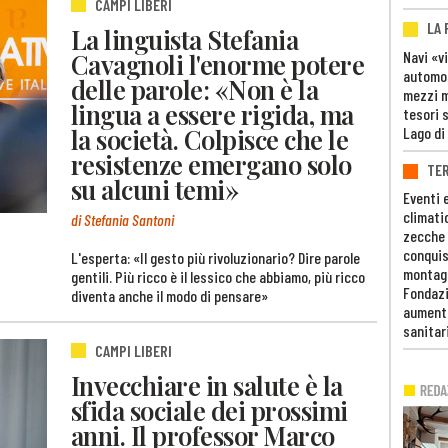
CAMPI LIBERI
LA
La linguista Stefania
Cavagnoli l'enorme potere
Navi «v
automob
delle parole: «Non è la
mezzi mi
lingua a essere rigida, ma
tesori 
la società. Colpisce che le
Lago di
resistenze emergano solo
TE
su alcuni temi»
Eventi 
climati
di Stefania Santoni
zecche
conquis
L'esperta: «Il gesto più rivoluzionario? Dire parole
montag
gentili. Più ricco è il lessico che abbiamo, più ricco
Fondazi
diventa anche il modo di pensare»
aumento
sanitar
CAMPI LIBERI
Invecchiare in salute è la
sfida sociale dei prossimi
anni. Il professor Marco