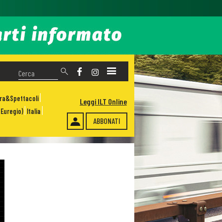
ura&Spettacoli
Leggi ILT Online
Euregio)
Italia
ABBONATI