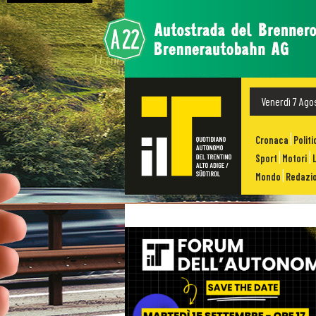
Venerdì 7 Ago
Cronaca
Politi
Sport
Motori
Mondo
Redazio