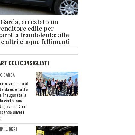
 Garda, arrestato un
enditore edile per
arotta fraudolenta: alle
le altri cinque fallimenti
ARTICOLI CONSIGLIATI
O GARDA
nuovo accesso al
 Garda ed è tutto
e: inaugurata la
da cartolina»
Nago va ad Arco
rsando uliveti
i
PI LIBERI