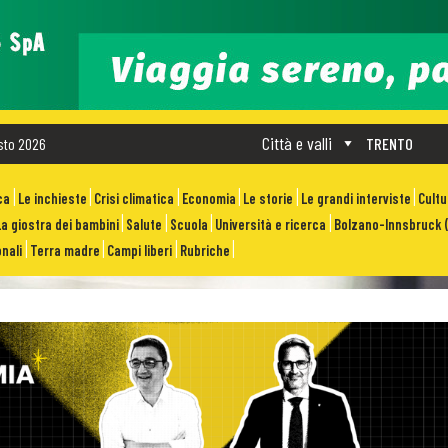
Città e valli
sto 2026
TRENTO
ca
Le inchieste
Crisi climatica
Economia
Le storie
Le grandi interviste
Cult
La giostra dei bambini
Salute
Scuola
Università e ricerca
Bolzano-Innsbruck (
nali
Terra madre
Campi liberi
Rubriche