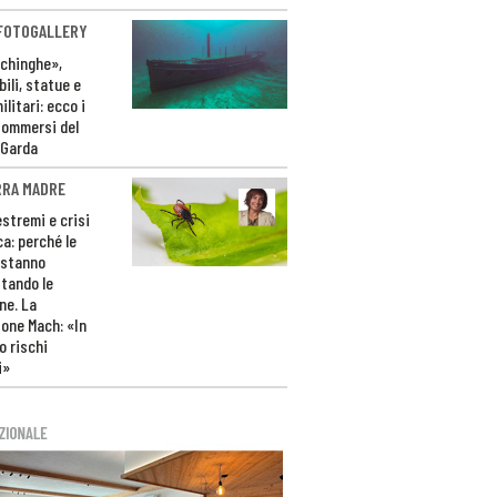
 FOTOGALLERY
ichinghe»,
ili, statue e
litari: ecco i
sommersi del
 Garda
RRA MADRE
estremi e crisi
ca: perché le
 stanno
tando le
ne. La
one Mach: «In
 rischi
i»