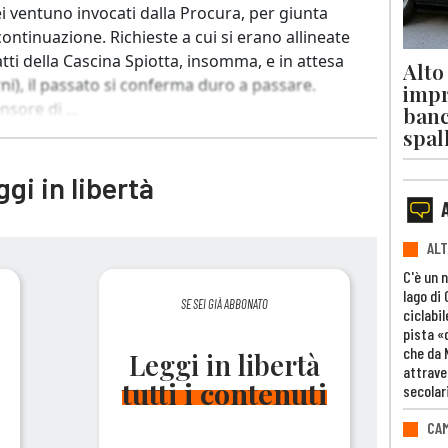
ei ventuno invocati dalla Procura, per giunta
ontinuazione. Richieste a cui si erano allineate
 fatti della Cascina Spiotta, insomma, e in attesa
Alto
ni), il passato si conferma duro a passare.
impr
sore di ...
banc
spal
gi in libertà
ALT
C'è un 
lago di
SE SEI GIÀ ABBONATO
ciclabil
pista «
che da 
Leggi in libertà
attrave
tutti i contenuti
secolar
CAM