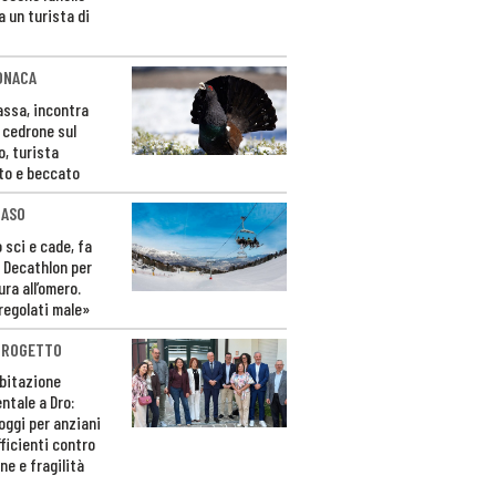
a un turista di
ONACA
Fassa, incontra
o cedrone sul
o, turista
to e beccato
CASO
 sci e cade, fa
 Decathlon per
ura all’omero.
regolati male»
PROGETTO
bitazione
ntale a Dro:
loggi per anziani
ficienti contro
ne e fragilità