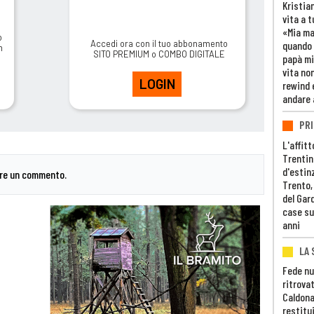
Kristia
vita a t
«Mia m
o
Accedi ora con il tuo abbonamento
quando 
m
SITO PREMIUM o COMBO DIGITALE
papà mi
vita non
LOGIN
rewind 
andare 
PRI
L'affitt
Trentino
d'estin
are un commento.
Trento,
del Gar
case su
anni
LA 
Fede nu
ritrovat
Caldona
restitui