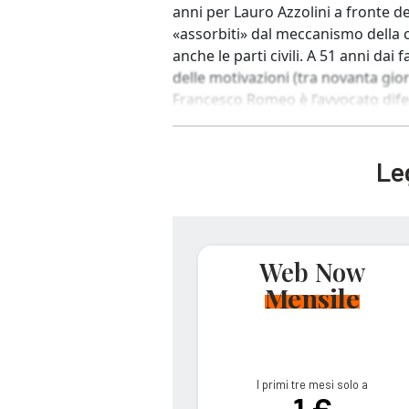
anni per Lauro Azzolini a fronte d
«assorbiti» dal meccanismo della c
anche le parti civili. A 51 anni dai
delle motivazioni (tra novanta gior
Francesco Romeo è l’avvocato difen
Leg
Web Now
Mensile
I primi tre mesi solo a