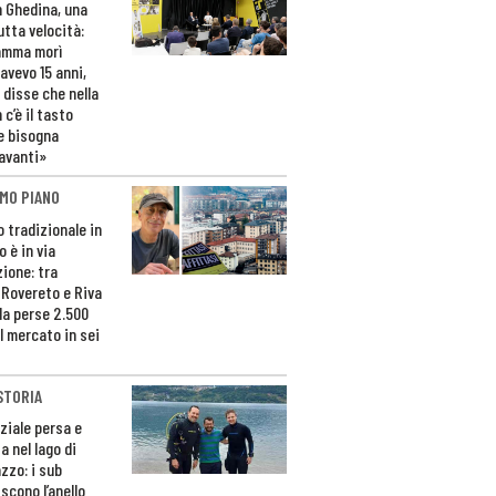
n Ghedina, una
utta velocità:
amma morì
avevo 15 anni,
 disse che nella
 c’è il tasto
e bisogna
avanti»
MO PIANO
o tradizionale in
 è in via
zione: tra
 Rovereto e Riva
da perse 2.500
l mercato in sei
STORIA
ziale persa e
a nel lago di
zzo: i sub
scono l’anello