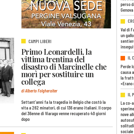
perso d
Genova
CR
Val di 
un gall
sentier
CAMPI LIBERI
insegui
Primo Leonardelli, la
vittima trentina del
IL 
disastro di Marcinelle che
Perde lo
morì per sostituire un
causa a
la fratt
collega
«Erano 
di Alberto Folgheraiter
IL 
Settant'anni fa la tragedia in Belgio che costò la
La co-a
vita a 262 minatori, di cui 136 erano italiani. Il corpo
sperime
del 36enne di Viarago venne recuperato 40 giorni
nove al
dopo
autosuf
solitudi
sociale