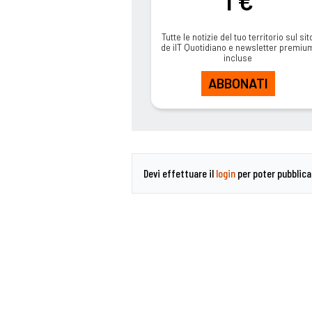
1 €
Tutte le notizie del tuo territorio sul sit
de ilT Quotidiano e newsletter premiu
incluse
ABBONATI
Devi effettuare il
login
per poter pubblic