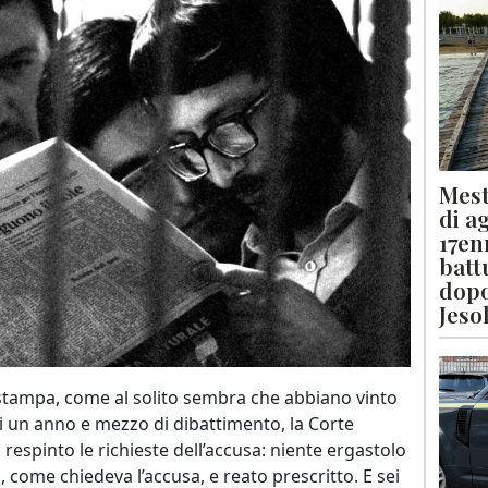
Mest
di a
17en
batt
dopo
Jeso
e stampa, come al solito sembra che abbiano vinto
asi un anno e mezzo di dibattimento, la Corte
 respinto le richieste dell’accusa: niente ergastolo
 come chiedeva l’accusa, e reato prescritto. E sei