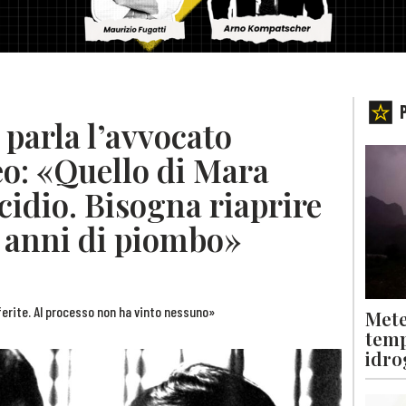
 parla l’avvocato
o: «Quello di Mara
idio. Bisogna riaprire
li anni di piombo»
e ferite. Al processo non ha vinto nessuno»
Mete
temp
idro