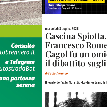
mercoledì 8 Luglio, 2026
Cascina Spiotta,
Francesco Rome
Cagol fu un omic
il dibattito sug
di
Paolo Morando
Il legale dell’ex br Moretti: «Lo dimostrano l