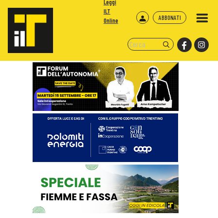
Leggi
ILT
ABBONATI
Online