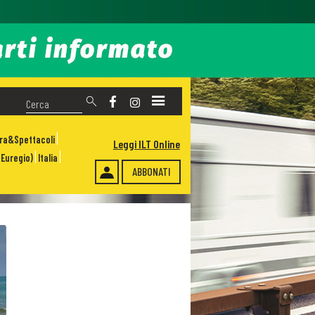
ura&Spettacoli
Leggi ILT Online
Euregio)
Italia
ABBONATI