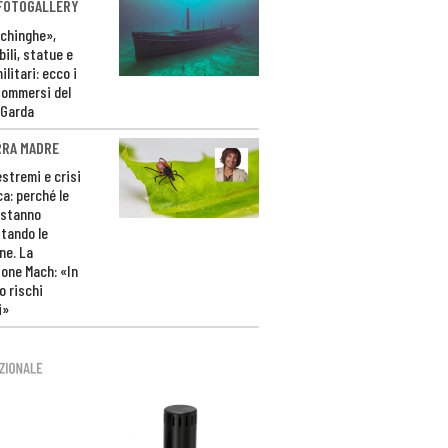
 FOTOGALLERY
ichinghe»,
ili, statue e
litari: ecco i
sommersi del
 Garda
RRA MADRE
estremi e crisi
ca: perché le
 stanno
tando le
ne. La
one Mach: «In
 rischi
i»