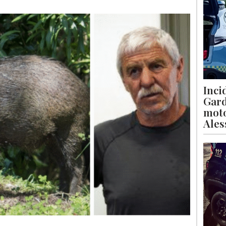
Inci
Gard
moto
Ales