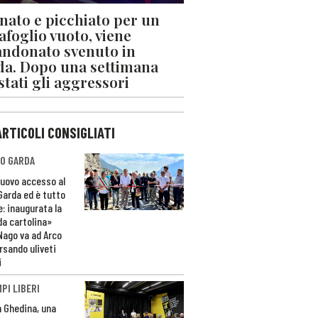
nato e picchiato per un
afoglio vuoto, viene
ndonato svenuto in
da. Dopo una settimana
stati gli aggressori
ARTICOLI CONSIGLIATI
O GARDA
nuovo accesso al
 Garda ed è tutto
e: inaugurata la
da cartolina»
Nago va ad Arco
rsando uliveti
i
PI LIBERI
n Ghedina, una