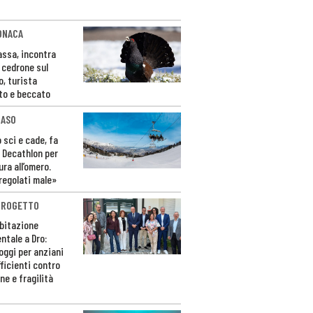
ONACA
Fassa, incontra
o cedrone sul
o, turista
to e beccato
CASO
 sci e cade, fa
 Decathlon per
ura all’omero.
regolati male»
PROGETTO
bitazione
ntale a Dro:
loggi per anziani
ficienti contro
ne e fragilità