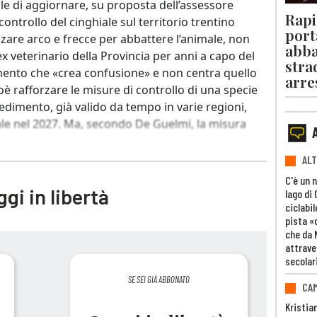
ale di aggiornare, su proposta dell’assessore
Rapi
 controllo del cinghiale sul territorio trentino
port
izzare arco e frecce per abbattere l’animale, non
abba
x veterinario della Provincia per anni a capo del
stra
mento che «crea confusione» e non centra quello
arre
oè rafforzare le misure di controllo di una specie
vedimento, già valido da tempo in varie regioni,
ale nel 2027. Ma, secondo De Guelmi, la misura
ALT
C'è un 
gi in libertà
lago di
ciclabil
pista «
che da 
attrave
secolar
SE SEI GIÀ ABBONATO
CAM
Kristia