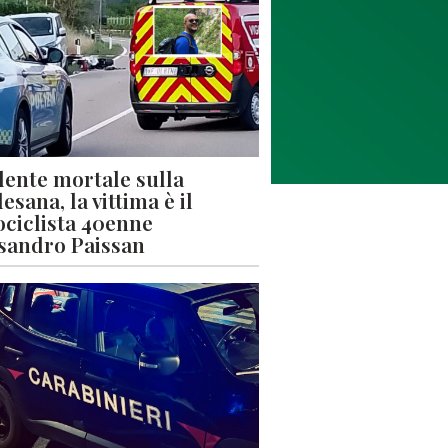
dente mortale sulla
esana, la vittima è il
ciclista 40enne
sandro Paissan