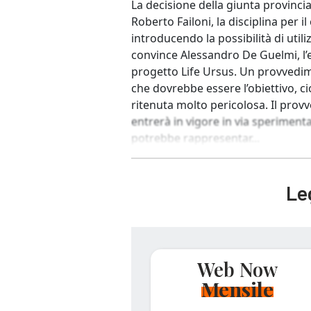
La decisione della giunta provinci
Roberto Failoni, la disciplina per il
introducendo la possibilità di util
convince Alessandro De Guelmi, l’e
progetto Life Ursus. Un provvedi
che dovrebbe essere l’obiettivo, ci
ritenuta molto pericolosa. Il prov
entrerà in vigore in via speriment
potrebbe rappresentar...
Leg
Web Now
Mensile