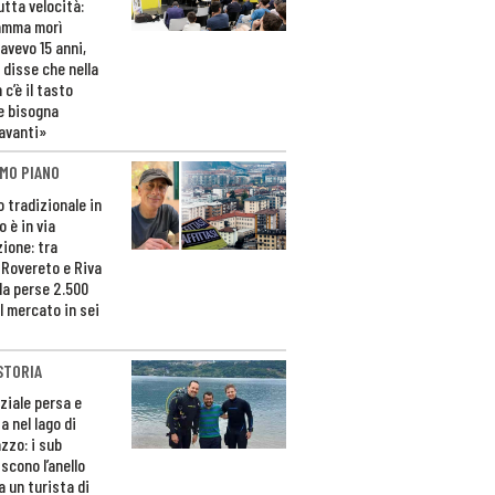
utta velocità:
amma morì
avevo 15 anni,
 disse che nella
 c’è il tasto
e bisogna
avanti»
MO PIANO
o tradizionale in
 è in via
zione: tra
 Rovereto e Riva
da perse 2.500
l mercato in sei
STORIA
ziale persa e
a nel lago di
zzo: i sub
scono l’anello
a un turista di