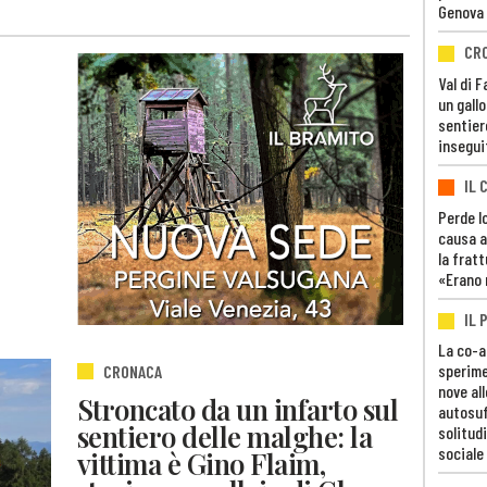
Genova
CR
Val di 
un gall
sentier
insegui
IL 
Perde lo
causa a
la fratt
«Erano 
IL 
La co-a
sperime
CRONACA
nove al
Stroncato da un infarto sul
autosuf
sentiero delle malghe: la
solitudi
sociale
vittima è Gino Flaim,