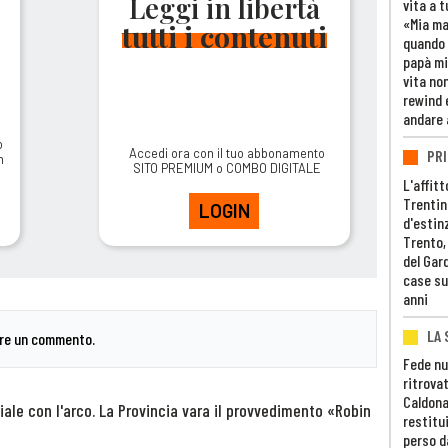
Leggi in libertà
vita a t
«Mia m
tutti i contenuti
quando 
papà mi
vita non
rewind 
andare 
o
Accedi ora con il tuo abbonamento
PRI
m
SITO PREMIUM o COMBO DIGITALE
L'affitt
Trentino
LOGIN
d'estin
Trento,
del Gar
case su
anni
LA 
are un commento.
Fede nu
ritrovat
Caldona
hiale con l'arco. La Provincia vara il provvedimento «Robin
restitui
perso d