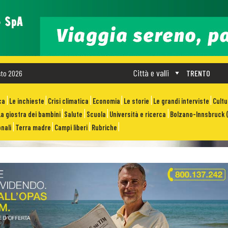
Città e valli
sto 2026
TRENTO
ca
Le inchieste
Crisi climatica
Economia
Le storie
Le grandi interviste
Cult
La giostra dei bambini
Salute
Scuola
Università e ricerca
Bolzano-Innsbruck (
nali
Terra madre
Campi liberi
Rubriche