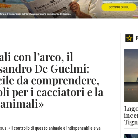
li con l’arco, il
ssandro De Guelmi:
cile da comprendere,
i per i cacciatori e la
 animali»
Lago
ince
Tigna
sus: «Il controllo di questo animale è indispensabile e va