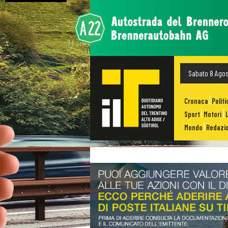
Sabato 8 Ago
Cronaca
Politi
Sport
Motori
Mondo
Redazio