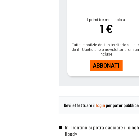
I primi tre mesi solo a
1 €
Tutte le notizie del tuo territorio sul sit
de ilT Quotidiano e newsletter premiu
incluse
ABBONATI
Devi effettuare il
login
per poter pubblic
In Trentino si potrà cacciare il cing
Hood»