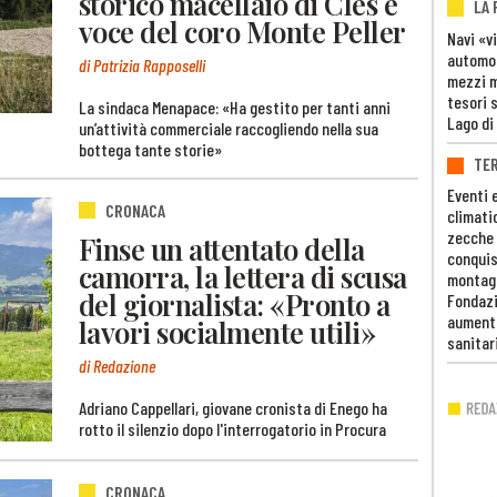
storico macellaio di Cles e
LA
voce del coro Monte Peller
Navi «v
automob
di Patrizia Rapposelli
mezzi mi
tesori 
La sindaca Menapace: «Ha gestito per tanti anni
Lago di
un’attività commerciale raccogliendo nella sua
bottega tante storie»
TE
Eventi 
CRONACA
climati
zecche
Finse un attentato della
conquis
camorra, la lettera di scusa
montag
del giornalista: «Pronto a
Fondazi
aumento
lavori socialmente utili»
sanitar
di Redazione
Adriano Cappellari, giovane cronista di Enego ha
rotto il silenzio dopo l'interrogatorio in Procura
CRONACA