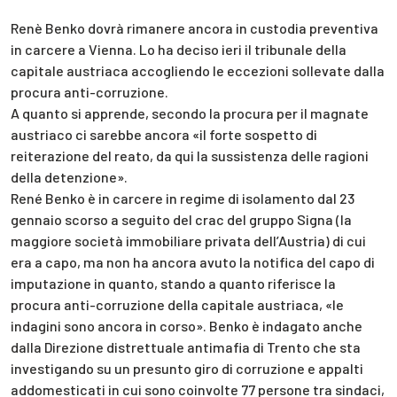
Renè Benko dovrà rimanere ancora in custodia preventiva
in carcere a Vienna. Lo ha deciso ieri il tribunale della
capitale austriaca accogliendo le eccezioni sollevate dalla
procura anti-corruzione.
A quanto si apprende, secondo la procura per il magnate
austriaco ci sarebbe ancora «il forte sospetto di
reiterazione del reato, da qui la sussistenza delle ragioni
della detenzione».
René Benko è in carcere in regime di isolamento dal 23
gennaio scorso a seguito del crac del gruppo Signa (la
maggiore società immobiliare privata dell’Austria) di cui
era a capo, ma non ha ancora avuto la notifica del capo di
imputazione in quanto, stando a quanto riferisce la
procura anti-corruzione della capitale austriaca, «le
indagini sono ancora in corso». Benko è indagato anche
dalla Direzione distrettuale antimafia di Trento che sta
investigando su un presunto giro di corruzione e appalti
addomesticati in cui sono coinvolte 77 persone tra sindaci,