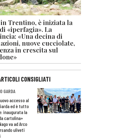
in Trentino, è iniziata la
 di «iperfagia». La
incia: «Una decina di
azioni, nuove cucciolate,
enza in crescita sul
done»
ARTICOLI CONSIGLIATI
O GARDA
nuovo accesso al
 Garda ed è tutto
e: inaugurata la
da cartolina»
Nago va ad Arco
rsando uliveti
i