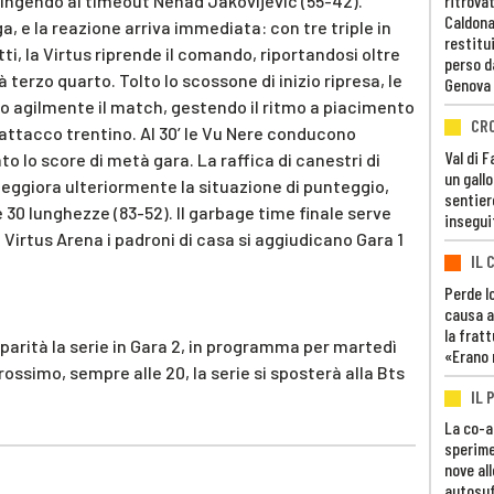
tringendo al timeout Nenad Jakovljevic (55-42).
ritrovat
Caldona
ega, e la reazione arriva immediata: con tre triple in
restitui
ti, la Virtus riprende il comando, riportandosi oltre
perso d
 terzo quarto. Tolto lo scossone di inizio ripresa, le
Genova
no agilmente il match, gestendo il ritmo a piacimento
CR
e attacco trentino. Al 30’ le Vu Nere conducono
Val di 
to lo score di metà gara. La raffica di canestri di
un gall
peggiora ulteriormente la situazione di punteggio,
sentier
e 30 lunghezze (83-52). Il garbage time finale serve
insegui
la Virtus Arena i padroni di casa si aggiudicano Gara 1
IL 
Perde lo
causa a
la fratt
 parità la serie in Gara 2, in programma per martedì
«Erano 
ossimo, sempre alle 20, la serie si sposterà alla Bts
IL 
La co-a
sperime
nove al
autosuf