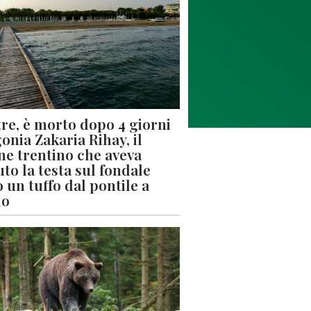
re, è morto dopo 4 giorni
gonia Zakaria Rihay, il
ne trentino che aveva
uto la testa sul fondale
 un tuffo dal pontile a
lo