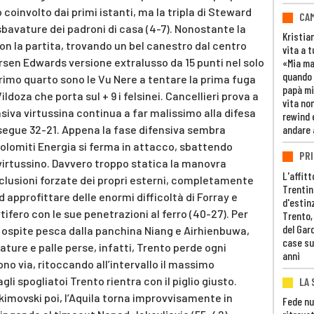
 coinvolto dai primi istanti, ma la tripla di Steward
CAM
 sbavature dei padroni di casa (4-7). Nonostante la
Kristia
n la partita, trovando un bel canestro dal centro
vita a t
arsen Edwards versione extralusso da 15 punti nel solo
«Mia m
quando 
primo quarto sono le Vu Nere a tentare la prima fuga
papà mi
ildoza che porta sul + 9 i felsinei. Cancellieri prova a
vita non
nsiva virtussina continua a far malissimo alla difesa
rewind 
insegue 32-21. Appena la fase difensiva sembra
andare 
Dolomiti Energia si ferma in attacco, sbattendo
PRI
 virtussino. Davvero troppo statica la manovra
L'affitt
nclusioni forzate dei propri esterni, completamente
Trentino
 approfittare delle enormi difficoltà di Forray e
d'estin
fero con le sue penetrazioni al ferro (40-27). Per
Trento,
del Gar
ff ospite pesca dalla panchina Niang e Airhienbuwa,
case su
ture e palle perse, infatti, Trento perde ogni
anni
ono via, ritoccando all’intervallo il massimo
li spogliatoi Trento rientra con il piglio giusto.
LA 
kimovski poi, l’Aquila torna improvvisamente in
Fede nu