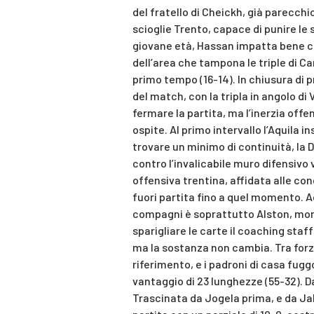
del fratello di Cheickh, già parecchio
scioglie Trento, capace di punire le
giovane età, Hassan impatta bene co
dell’area che tampona le triple di C
primo tempo (16-14). In chiusura di 
del match, con la tripla in angolo di V
fermare la partita, ma l’inerzia offe
ospite. Al primo intervallo l’Aquila 
trovare un minimo di continuità, la 
contro l’invalicabile muro difensivo
offensiva trentina, affidata alle co
fuori partita fino a quel momento. Ad
compagni è soprattutto Alston, morti
sparigliare le carte il coaching sta
ma la sostanza non cambia. Tra forza
riferimento, e i padroni di casa fugg
vantaggio di 23 lunghezze (55-32). Dag
Trascinata da Jogela prima, e da Ja