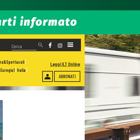
ura&Spettacoli
Leggi ILT Online
Euregio)
Italia
ABBONATI