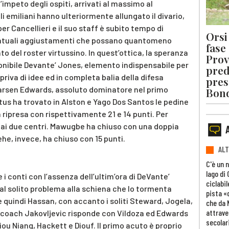
impeto degli ospiti, arrivati al massimo al
i emiliani hanno ulteriormente allungato il divario,
er Cancellieri e il suo staff è subito tempo di
Orsi 
eventuali aggiustamenti che possano quantomeno
fase
to del roster virtussino. In quest’ottica, la speranza
Prov
onibile Devante’ Jones, elemento indispensabile per
pred
iva di idee ed in completa balia della difesa
pres
 Carsen Edwards, assoluto dominatore nel primo
Bon
irtus ha trovato in Alston e Yago Dos Santos le pedine
a ripresa con rispettivamente 21 e 14 punti. Per
ati dai due centri. Mawugbe ha chiuso con una doppia
ehe, invece, ha chiuso con 15 punti.
ALT
C'è un 
lago di
i conti con l’assenza dell’ultim’ora di DeVante’
ciclabil
l solito problema alla schiena che lo tormenta
pista «
è quindi Hassan, con accanto i soliti Steward, Jogela,
che da 
attrave
 coach Jakovljevic risponde con Vildoza ed Edwards
secolar
iou Niang, Hackett e Diouf. Il primo acuto è proprio