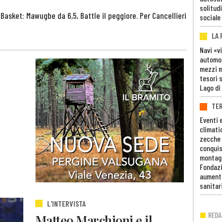
solitudi
 Basket: Mawugbe da 6,5, Battle il peggiore. Per Cancellieri
sociale
LA
Navi «v
automob
mezzi mi
tesori 
Lago di
TE
Eventi 
climati
zecche
conquis
montag
Fondazi
aumento
sanitar
L'INTERVISTA
Matteo Marchioni e il