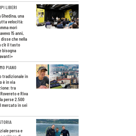
PI LIBERI
n Ghedina, una
utta velocità:
amma morì
avevo 15 anni,
 disse che nella
 c’è il tasto
e bisogna
avanti»
MO PIANO
o tradizionale in
 è in via
zione: tra
 Rovereto e Riva
da perse 2.500
l mercato in sei
STORIA
ziale persa e