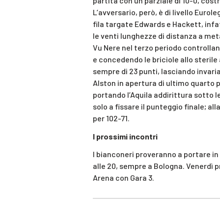
partita con un parziale di 10-0, cos
L’avversario, però, è di livello Eurol
fila targate Edwards e Hackett, infat
le venti lunghezze di distanza a metà
Vu Nere nel terzo periodo controlla
e concedendo le briciole allo steril
sempre di 23 punti, lasciando invaria
Alston in apertura di ultimo quarto 
portando l’Aquila addirittura sotto l
solo a fissare il punteggio finale; al
per 102-71.
I prossimi incontri
I bianconeri proveranno a portare in
alle 20, sempre a Bologna. Venerdì pr
Arena con Gara 3.