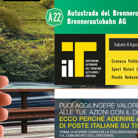
Sabato 8 Ago
Cronaca
Politi
Sport
Motori
Mondo
Redazio