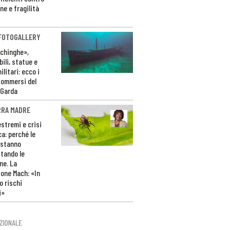
ne e fragilità
 FOTOGALLERY
ichinghe»,
ili, statue e
litari: ecco i
sommersi del
 Garda
RRA MADRE
estremi e crisi
ca: perché le
 stanno
tando le
ne. La
one Mach: «In
 rischi
i»