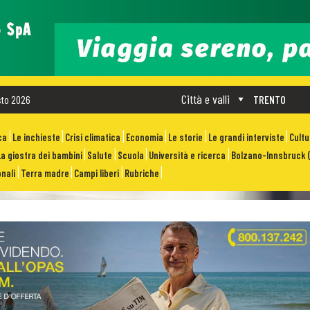
Città e valli
sto 2026
TRENTO
ca
Le inchieste
Crisi climatica
Economia
Le storie
Le grandi interviste
Cult
La giostra dei bambini
Salute
Scuola
Università e ricerca
Bolzano-Innsbruck (
nali
Terra madre
Campi liberi
Rubriche