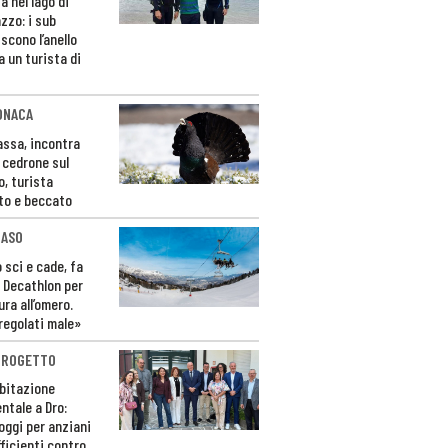
a nel lago di
zzo: i sub
scono l’anello
a un turista di
ONACA
Fassa, incontra
o cedrone sul
o, turista
to e beccato
CASO
 sci e cade, fa
 Decathlon per
ura all’omero.
regolati male»
PROGETTO
bitazione
ntale a Dro:
loggi per anziani
ficienti contro