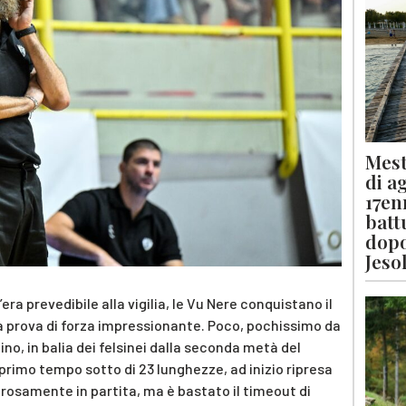
Mest
di a
17en
batt
dopo
Jeso
era prevedibile alla vigilia, le Vu Nere conquistano il
a prova di forza impressionante. Poco, pochissimo da
ino, in balia dei felsinei dalla seconda metà del
primo tempo sotto di 23 lunghezze, ad inizio ripresa
orosamente in partita, ma è bastato il timeout di