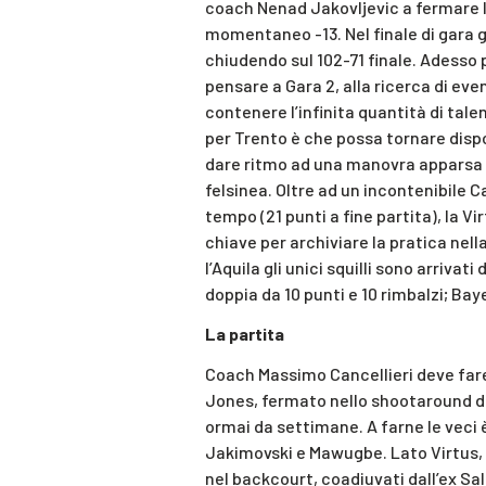
coach Nenad Jakovljevic a fermare l’
momentaneo -13. Nel finale di gara gl
chiudendo sul 102-71 finale. Adesso p
pensare a Gara 2, alla ricerca di 
contenere l’infinita quantità di talen
per Trento è che possa tornare disp
dare ritmo ad una manovra apparsa pr
felsinea. Oltre ad un incontenibile
tempo (21 punti a fine partita), la V
chiave per archiviare la pratica nell
l’Aquila gli unici squilli sono arriv
doppia da 10 punti e 10 rimbalzi; Bay
La partita
Coach Massimo Cancellieri deve fare 
Jones, fermato nello shootaround da
ormai da settimane. A farne le veci 
Jakimovski e Mawugbe. Lato Virtus,
nel backcourt, coadiuvati dall’ex Sal