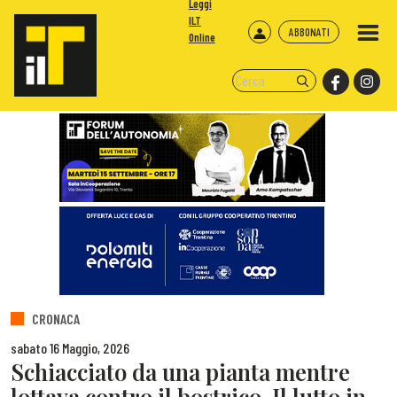
Leggi
ILT
ABBONATI
Online
CRONACA
sabato 16 Maggio, 2026
Schiacciato da una pianta mentre
lottava contro il bostrico. Il lutto in