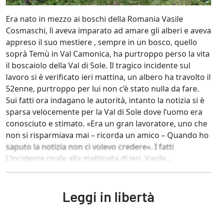
Era nato in mezzo ai boschi della Romania Vasile
Cosmaschi, lì aveva imparato ad amare gli alberi e aveva
appreso il suo mestiere , sempre in un bosco, quello
soprà Temù in Val Camonica, ha purtroppo perso la vita
il boscaiolo della Val di Sole. Il tragico incidente sul
lavoro si è verificato ieri mattina, un albero ha travolto il
52enne, purtroppo per lui non c’è stato nulla da fare.
Sui fatti ora indagano le autorità, intanto la notizia si è
sparsa velocemente per la Val di Sole dove l’uomo era
conosciuto e stimato. «Era un gran lavoratore, uno che
non si risparmiava mai – ricorda un amico – Quando ho
saputo la notizia non ci volevo credere». I fatti
L’incidente risale alla mattinata di ieri. Vasile...
Leggi in libertà