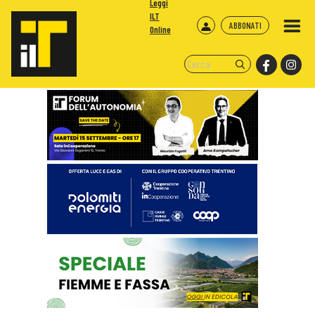
Leggi
ILT
ABBONATI
Online