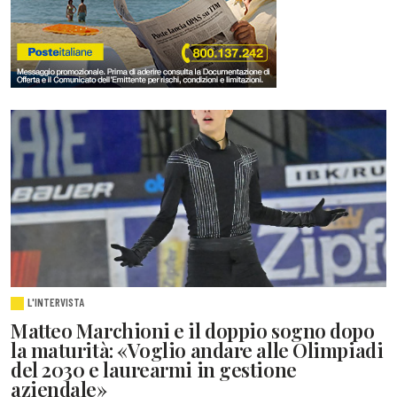
L'INTERVISTA
Matteo Marchioni e il doppio sogno dopo
la maturità: «Voglio andare alle Olimpiadi
del 2030 e laurearmi in gestione
aziendale»