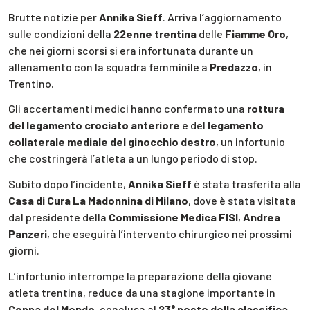
Brutte notizie per
Annika Sieff
. Arriva l’aggiornamento
sulle condizioni della
22enne trentina
delle
Fiamme Oro
,
che nei giorni scorsi si era infortunata durante un
allenamento con la squadra femminile a
Predazzo
, in
Trentino.
Gli accertamenti medici hanno confermato una
rottura
del legamento crociato anteriore
e del
legamento
collaterale mediale del ginocchio destro
, un infortunio
che costringerà l’atleta a un lungo periodo di stop.
Subito dopo l’incidente,
Annika Sieff
è stata trasferita alla
Casa di Cura La Madonnina di Milano
, dove è stata visitata
dal presidente della
Commissione Medica FISI
,
Andrea
Panzeri
, che eseguirà l’intervento chirurgico nei prossimi
giorni.
L’infortunio interrompe la preparazione della giovane
atleta trentina, reduce da una stagione importante in
Coppa del Mondo
, conclusa al
23° posto della classifica