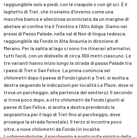
raggiungibile solo a piedi, con le ciaspole o con gli sci. È il
laghetto di Tret, che troviamo d’inverno come una
macchia bianca e silenziosa scorniciata da un margine di
abetaie al confine tra il Trentino e l’Alto Adige. Siamo nei
pressi di Passo Palade, nella val di Non di lingua tedesca,
raggiungibile da Fondo in Alta Anaunia in direzione di
Merano. Per la salita al lago ci sono tre itinerari alternativi,
tutti facili, con un dislivello di circa 300 metri ciascuno. Le
tre varianti hanno inizio lungo la strada di passo Palade tra
i paesi di Tret e San Felice. La prima comincia sei
chilometri dopo il paese di Fondo (giunti a Tret, si svolta a
destra seguendo le indicazioni per località Le Plaze, dove si
trova un parcheggio, alla partenza del sentiero). Il secondo
si trova poco dopo, a otto chilometri da Fondo (giunti al
paese di San Felice, si svolta a destra prendendo la
segnaletica per il lago di Tret fino al parcheggio, dove
prosegue la strada forestale). Il terzo si incontra poco
oltre, a nove chilometri da Fondo (in località
Lochmannbrücke, il parcheggio è posto sulla sinistra della