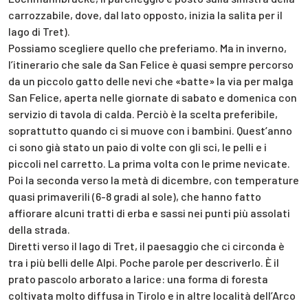
carrozzabile, dove, dal lato opposto, inizia la salita per il
lago di Tret).
Possiamo scegliere quello che preferiamo. Ma in inverno,
l’itinerario che sale da San Felice è quasi sempre percorso
da un piccolo gatto delle nevi che «batte» la via per malga
San Felice, aperta nelle giornate di sabato e domenica con
servizio di tavola di calda. Perciò è la scelta preferibile,
soprattutto quando ci si muove con i bambini. Quest’anno
ci sono già stato un paio di volte con gli sci, le pelli e i
piccoli nel carretto. La prima volta con le prime nevicate.
Poi la seconda verso la metà di dicembre, con temperature
quasi primaverili (6-8 gradi al sole), che hanno fatto
affiorare alcuni tratti di erba e sassi nei punti più assolati
della strada.
Diretti verso il lago di Tret, il paesaggio che ci circonda è
tra i più belli delle Alpi. Poche parole per descriverlo. È il
prato pascolo arborato a larice: una forma di foresta
coltivata molto diffusa in Tirolo e in altre località dell’Arco