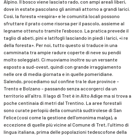
Alpino. Il bosco viene lasciato rado, con ampi areali liberi,
dove in estate pascolano gli animali attorno a grandi larici.
Così, la foresta «respira» e le comunità locali possono
sfruttare il prato come risorsa per il pascolo, assieme al
legname ottenuto tramite l’esbosco. La pratica prevede il
taglio di abeti, pini e latifogli lasciando in piedi i larici, «i re
della foresta». Per noi, tutto questo si traduce in una
camminata tra ampie radure coperte di neve su pendii
molto soleggiati. Ci muoviamo inoltre su un versante
esposto a sud-ovest, quindi con grande irraggiamento
nelle ore di media giornata e in quelle pomeridiane.
Salendo, procediamo sul confine tra le due province –
Trento e Bolzano – passando senza accorgerci da un
territorio all’altro. Il lago di Tret è in Alto Adige ma si trova a
poche centinaia di metri dal Trentino. La aree forestali
sono curate perlopiù della comunità sudtirolese di San
Felice (così come la gestione dell’omonima malga), a
eccezione di quelle più vicine al Comune di Tret, l’ultimo di
lingua italiana, prima delle popolazioni tedescofone della