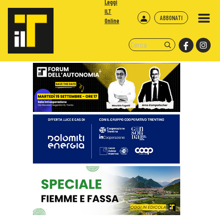
Leggi
ILT
ABBONATI
Online