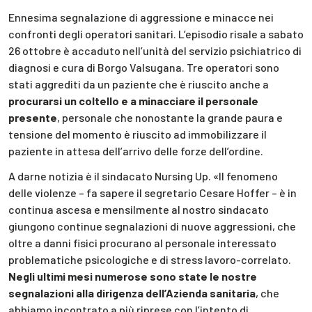
Ennesima segnalazione di aggressione e minacce nei
confronti degli operatori sanitari. L’episodio risale a sabato
26 ottobre è accaduto nell’unità del servizio psichiatrico di
diagnosi e cura di Borgo Valsugana. Tre operatori sono
stati aggrediti da un paziente che è riuscito anche a
procurarsi un coltello e a minacciare il personale
presente
, personale che nonostante la grande paura e
tensione del momento è riuscito ad immobilizzare il
paziente in attesa dell’arrivo delle forze dell’ordine.
A darne notizia è il sindacato Nursing Up. «Il fenomeno
delle violenze – fa sapere il segretario Cesare Hoffer – è in
continua ascesa e mensilmente al nostro sindacato
giungono continue segnalazioni di nuove aggressioni, che
oltre a danni fisici procurano al personale interessato
problematiche psicologiche e di stress lavoro-correlato.
Negli ultimi mesi numerose sono state le nostre
segnalazioni alla dirigenza dell’Azienda sanitaria
, che
abbiamo incontrato a più riprese con l’intento di