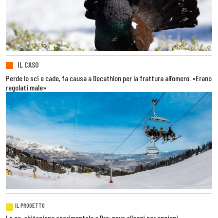
IL CASO
Perde lo sci e cade, fa causa a Decathlon per la frattura all’omero. «Erano
regolati male»
IL PROGETTO
La co-abitazione sperimentale a Dro: nove alloggi per anziani