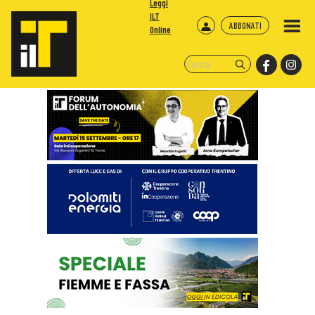
Leggi
ILT
ABBONATI
Online