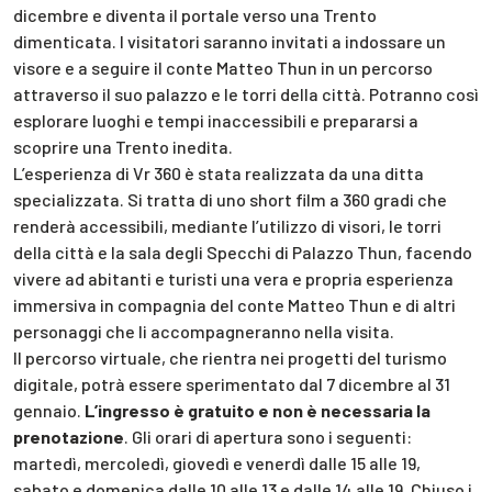
dicembre e diventa il portale verso una Trento
dimenticata. I visitatori saranno invitati a indossare un
visore e a seguire il conte Matteo Thun in un percorso
attraverso il suo palazzo e le torri della città. Potranno così
esplorare luoghi e tempi inaccessibili e prepararsi a
scoprire una Trento inedita.
L’esperienza di Vr 360 è stata realizzata da una ditta
specializzata. Si tratta di uno short film a 360 gradi che
renderà accessibili, mediante l’utilizzo di visori, le torri
della città e la sala degli Specchi di Palazzo Thun, facendo
vivere ad abitanti e turisti una vera e propria esperienza
immersiva in compagnia del conte Matteo Thun e di altri
personaggi che li accompagneranno nella visita.
Il percorso virtuale, che rientra nei progetti del turismo
digitale, potrà essere sperimentato dal 7 dicembre al 31
gennaio.
L’ingresso è gratuito e non è necessaria la
prenotazione
. Gli orari di apertura sono i seguenti:
martedì, mercoledì, giovedì e venerdì dalle 15 alle 19,
sabato e domenica dalle 10 alle 13 e dalle 14 alle 19. Chiuso i