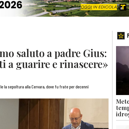
imo saluto a padre Gius:
i a guarire e rinascere»
e la sepoltura alla Cervara, dove fu frate per decenni
Mete
temp
idro