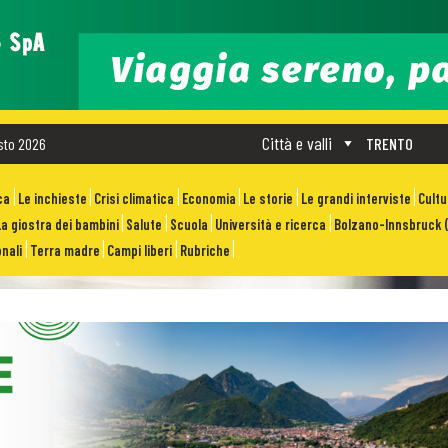
Città e valli
sto 2026
TRENTO
ca
Le inchieste
Crisi climatica
Economia
Le storie
Le grandi interviste
Cult
La giostra dei bambini
Salute
Scuola
Università e ricerca
Bolzano-Innsbruck (
nali
Terra madre
Campi liberi
Rubriche