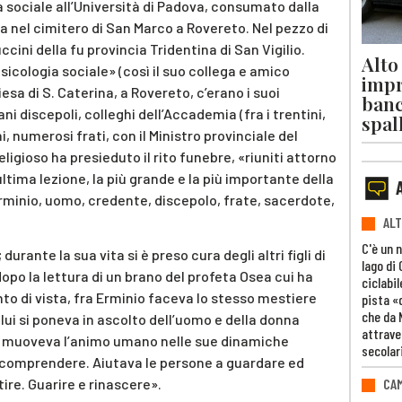
a sociale all’Università di Padova, consumato dalla
na nel cimitero di San Marco a Rovereto. Nel pezzo di
cini della fu provincia Tridentina di San Vigilio.
Alto
psicologia sociale» (così il suo collega e amico
impr
sa di S. Caterina, a Rovereto, c’erano i suoi
banc
ani discepoli, colleghi dell’Accademia (fra i trentini,
spal
, numerosi frati, con il Ministro provinciale del
eligioso ha presieduto il rito funebre, «riuniti attorno
ultima lezione, la più grande e la più importante della
 Erminio, uomo, credente, discepolo, frate, sacerdote,
ALT
C'è un 
 durante la sua vita si è preso cura degli altri figli di
lago di
opo la lettura di un brano del profeta Osea cui ha
ciclabil
to di vista, fra Erminio faceva lo stesso mestiere
pista «
che da 
lui si poneva in ascolto dell’uomo e della donna
attrave
i muoveva l’animo umano nelle sue dinamiche
secolar
di comprendere. Aiutava le persone a guardare ed
CAM
tire. Guarire e rinascere».