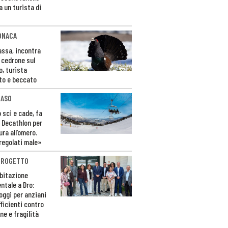
a un turista di
ONACA
Fassa, incontra
o cedrone sul
o, turista
to e beccato
CASO
 sci e cade, fa
 Decathlon per
ura all’omero.
regolati male»
PROGETTO
bitazione
ntale a Dro:
loggi per anziani
ficienti contro
ne e fragilità