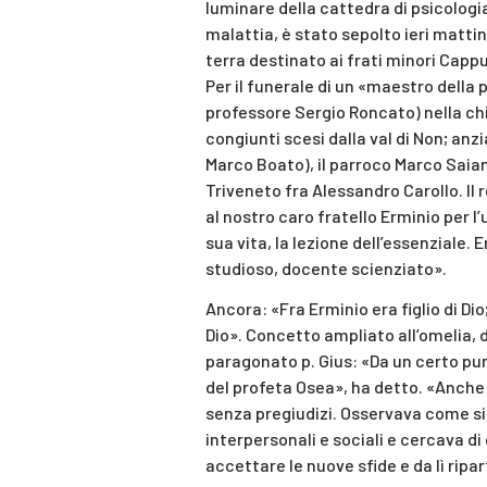
luminare della cattedra di psicologi
malattia, è stato sepolto ieri matti
terra destinato ai frati minori Cappuc
Per il funerale di un «maestro della 
professore Sergio Roncato) nella chie
congiunti scesi dalla val di Non; anzi
Marco Boato), il parroco Marco Saiani
Triveneto fra Alessandro Carollo. Il r
al nostro caro fratello Erminio per l’
sua vita, la lezione dell’essenziale.
studioso, docente scienziato».
Ancora: «Fra Erminio era figlio di Dio;
Dio». Concetto ampliato all’omelia, d
paragonato p. Gius: «Da un certo pun
del profeta Osea», ha detto. «Anche 
senza pregiudizi. Osservava come s
interpersonali e sociali e cercava 
accettare le nuove sfide e da lì ripar