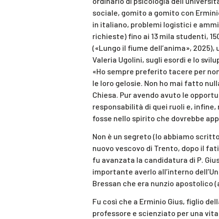
ordinario di psicologia dell’universit
sociale, gomito a gomito con Erminio 
in italiano, problemi logistici e ammi
richieste) fino ai 13 mila studenti, 15
(«Lungo il fiume dell’anima», 2025),
Valeria Ugolini, sugli esordi e lo svi
«Ho sempre preferito tacere per non u
le loro gelosie. Non ho mai fatto null
Chiesa. Pur avendo avuto le opportu
responsabilità di quei ruoli e, infi
fosse nello spirito che dovrebbe ap
Non è un segreto (lo abbiamo scritto 
nuovo vescovo di Trento, dopo il fat
fu avanzata la candidatura di P. Giu
importante averlo all’interno dell’Un
Bressan che era nunzio apostolico (
Fu così che a Erminio Gius, figlio del
professore e scienziato per una vita,