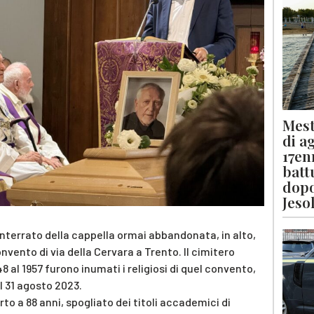
Mest
di a
17en
batt
dopo
Jeso
nterrato della cappella ormai abbandonata, in alto,
convento di via della Cervara a Trento. Il cimitero
 al 1957 furono inumati i religiosi di quel convento,
il 31 agosto 2023.
to a 88 anni, spogliato dei titoli accademici di