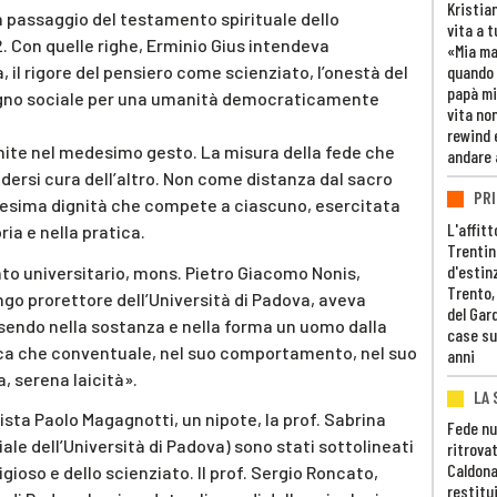
Kristia
un passaggio del testamento spirituale dello
vita a t
. Con quelle righe, Erminio Gius intendeva
«Mia m
 il rigore del pensiero come scienziato, l’onestà del
quando 
papà mi
egno sociale per una umanità democraticamente
vita non
rewind 
 unite nel medesimo gesto. La misura della fede che
andare 
dersi cura dell’altro. Non come distanza dal sacro
PRI
sima dignità che compete a ciascuno, esercitata
L'affitt
ria e nella pratica.
Trentino
d'estin
o universitario, mons. Pietro Giacomo Nonis,
Trento,
ngo prorettore dell’Università di Padova, aveva
del Gar
ssendo nella sostanza e nella forma un uomo dalla
case su
tica che conventuale, nel suo comportamento, nel suo
anni
a, serena laicità».
LA 
alista Paolo Magagnotti, un nipote, la prof. Sabrina
Fede nu
ale dell’Università di Padova) sono stati sottolineati
ritrovat
Caldona
ligioso e dello scienziato. Il prof. Sergio Roncato,
restitui