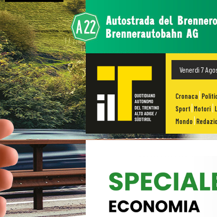
Venerdì 7 Ago
Cronaca
Politi
Sport
Motori
Mondo
Redazio