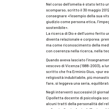
Nel corso dell’omelia è stato letto 
scomparso, scritto il 30 maggio 2012
consegnare «l’esempio della sua vita,
giudizio come persona etica, l’imp
sostenibile».
La ricerca di Dio e dell’uomo ferito
diventa relazionale e corporea: pren
ma come riconoscimento della mede
con coerenza nella ricerca, nella teo
Quando aveva lasciato l’insegnament
vescovo di Vicenza (1988-2003), a lu
scritto che fra Erminio Gius, «pur e
religiosità indubitabile, più monas
fare, si leggeva una seria, equilibrat
Negli interventi successivi (il giorn
Cipolletta docente di psicologia soci
alcuni tratti della personalità del re