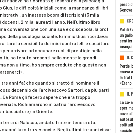
à di Padova ha ricordato gli esordi della psicologia
perso d
Gius, le difficoltà iniziali come la mancanza di libri
Genova
nistrativi, un inatteso boom di iscrizioni (3 mila
CR
0 docenti, 2 mila laureati l’anno. Nell’ultimo libro
 una conversazione con una sua ex discepola, la prof.
Val di 
un gall
luppo della psicologia sociale, Erminio Gius ricordava:
sentier
rtare la sensibilità dei miei confratelli e suscitare
insegui
a per arrivare ad occupare ruoli di prestigio nella
IL 
nità, ho tenuto presenti nella mente le grandi
ne, ma non ultimo, ho sempre creduto che questo non
Perde lo
causa a
partenerci».
la fratt
«Erano 
tre anni fa) che quando si trattò di nominare il
icoso decennio dell’arcivescovo Sartori, da più parti
IL 
s. Da Roma gli fecero sapere che era troppo
La co-a
iversità. Richiamarono in patria l’arcivescovo
sperime
ambasciatore) in Oriente.
nove al
autosuf
la terra di Malosco, andato frate in tenera età,
solitudi
 mancò la mitra vescovile. Negli ultimi tre anni visse
sociale