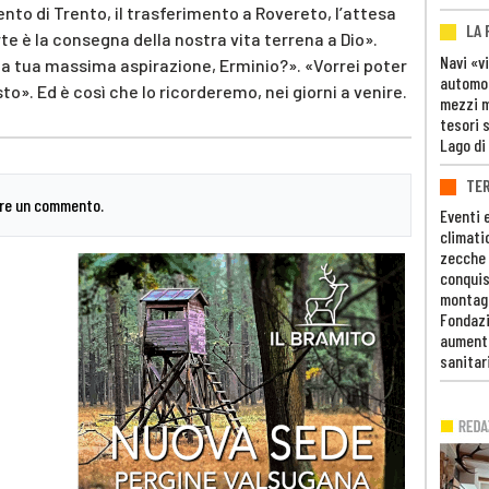
nto di Trento, il trasferimento a Rovereto, l’attesa
LA
te è la consegna della nostra vita terrena a Dio».
Navi «v
è la tua massima aspirazione, Erminio?». «Vorrei poter
automob
». Ed è così che lo ricorderemo, nei giorni a venire.
mezzi mi
tesori 
Lago di
TE
are un commento.
Eventi 
climati
zecche
conquis
montag
Fondazi
aumento
sanitar