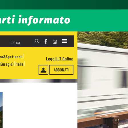
ura&Spettacoli
Leggi ILT Online
Euregio)
Italia
ABBONATI