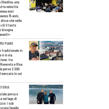
n Ghedina, una
utta velocità:
amma morì
avevo 15 anni,
 disse che nella
 c’è il tasto
e bisogna
avanti»
MO PIANO
o tradizionale in
 è in via
zione: tra
 Rovereto e Riva
da perse 2.500
l mercato in sei
STORIA
ziale persa e
a nel lago di
zzo: i sub
scono l’anello