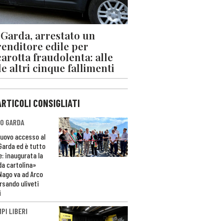
 Garda, arrestato un
enditore edile per
arotta fraudolenta: alle
le altri cinque fallimenti
ARTICOLI CONSIGLIATI
O GARDA
nuovo accesso al
 Garda ed è tutto
e: inaugurata la
da cartolina»
Nago va ad Arco
rsando uliveti
i
PI LIBERI