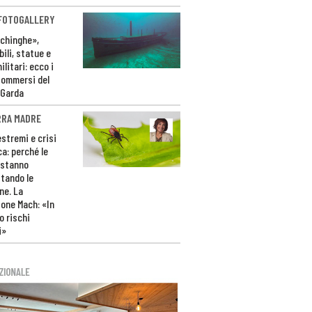
 FOTOGALLERY
ichinghe»,
ili, statue e
litari: ecco i
sommersi del
 Garda
RRA MADRE
estremi e crisi
ca: perché le
 stanno
tando le
ne. La
one Mach: «In
 rischi
i»