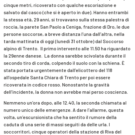
cinque metri, ricoverato con qualche escoriazione e
salvato dal casco (che si è aperto in due). Hanno entrambi
la stessa età, 29 anni, si trovavano sulla stessa palestra di
roccia, la parete San Paolo a Ceniga, frazione di Dro, le due
persone soccorse, a breve distanza l’una dall’altra, nella
tarda mattinata di oggi (lunedì 31 ottobre) dal Soccorso
alpino di Trento. Il primo intervento alle 11.50 ha riguardato
la 29enne danese. La donna sarebbe scivolata durante il
secondo tiro di corda, colpendo il suolo con la schiena. È
stata portata urgentemente dall’elicottero del 118
all’ospedale Santa Chiara di Trento per poi essere
ricoverata in codice rosso. Nonostante la gravità
dell’incidente, la donna non avrebbe mai perso coscienza.
Nemmeno un’ora dopo, alle 12.40, la seconda chiamata al
numero unico delle emergenze. A dare l’allarme, questa
volta, un’escursionista che ha sentito il rumore della
caduta di una serie di massi seguiti da delle urla. I
soccorritori, cinque operatori della stazione di Riva del