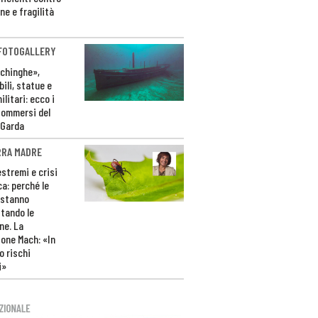
ne e fragilità
 FOTOGALLERY
ichinghe»,
ili, statue e
litari: ecco i
sommersi del
 Garda
RRA MADRE
estremi e crisi
ca: perché le
 stanno
tando le
ne. La
one Mach: «In
 rischi
i»