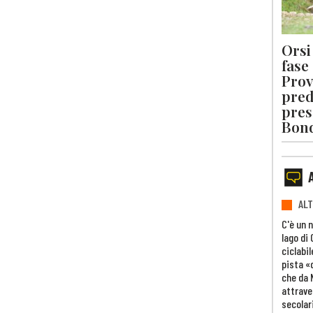
Orsi 
fase
Prov
pred
pres
Bon
ALT
C'è un 
lago di
ciclabil
pista «
che da 
attrave
secolar