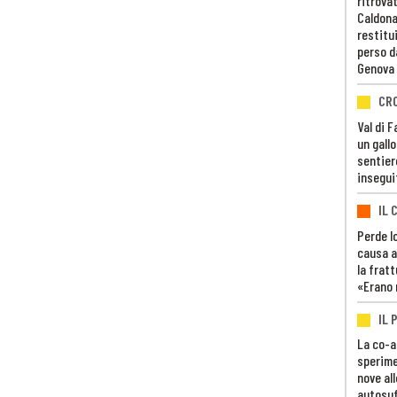
ritrovat
Caldona
restitui
perso d
Genova
CR
Val di 
un gall
sentier
insegui
IL 
Perde lo
causa a
la fratt
«Erano 
IL 
La co-a
sperime
nove al
autosuf