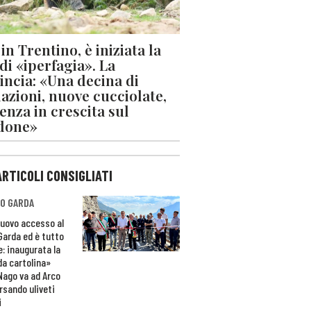
in Trentino, è iniziata la
 di «iperfagia». La
incia: «Una decina di
azioni, nuove cucciolate,
enza in crescita sul
done»
ARTICOLI CONSIGLIATI
O GARDA
nuovo accesso al
 Garda ed è tutto
e: inaugurata la
da cartolina»
Nago va ad Arco
rsando uliveti
i