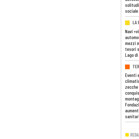
solitudi
sociale
LA
Navi «v
automob
mezzi mi
tesori 
Lago di
TE
Eventi 
climati
zecche
conquis
montag
Fondazi
aumento
sanitar