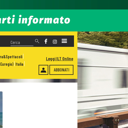
ura&Spettacoli
Leggi ILT Online
Euregio)
Italia
ABBONATI