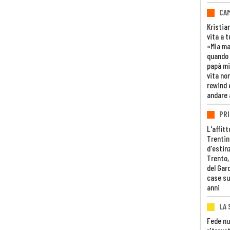
CAM
Kristia
vita a t
«Mia m
quando 
papà mi
vita non
rewind 
andare 
PRI
L'affitt
Trentino
d'estin
Trento,
del Gar
case su
anni
LA 
Fede nu