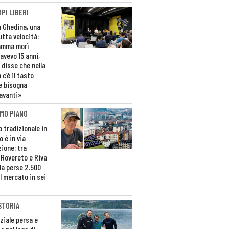
PI LIBERI
n Ghedina, una
utta velocità:
amma morì
avevo 15 anni,
 disse che nella
 c’è il tasto
e bisogna
avanti»
MO PIANO
o tradizionale in
 è in via
zione: tra
 Rovereto e Riva
da perse 2.500
l mercato in sei
STORIA
ziale persa e