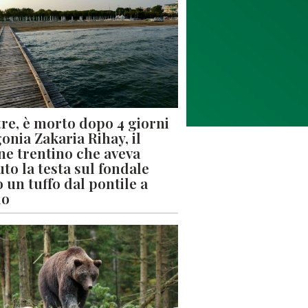
re, è morto dopo 4 giorni
gonia Zakaria Rihay, il
ne trentino che aveva
uto la testa sul fondale
 un tuffo dal pontile a
lo