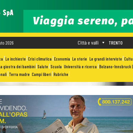
Città e valli
sto 2026
TRENTO
ca
Le inchieste
Crisi climatica
Economia
Le storie
Le grandi interviste
Cult
La giostra dei bambini
Salute
Scuola
Università e ricerca
Bolzano-Innsbruck (
nali
Terra madre
Campi liberi
Rubriche