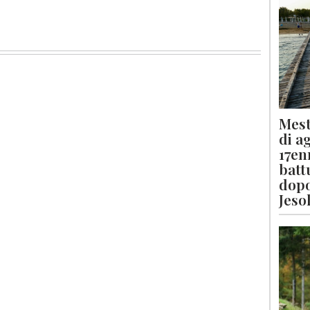
Mest
di a
17en
batt
dopo
Jeso