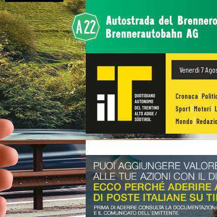
Venerdì 7 Ago
Cronaca
Politi
Sport
Motori
Mondo
Redazio