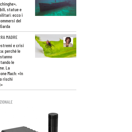
ichinghe»,
ili, statue e
litari: ecco i
sommersi del
 Garda
RRA MADRE
estremi e crisi
ca: perché le
 stanno
tando le
ne. La
one Mach: «In
 rischi
i»