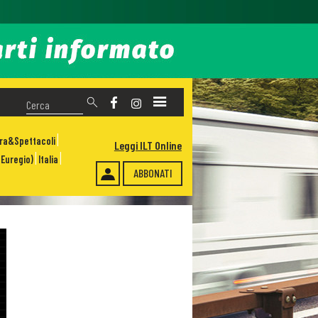
ura&Spettacoli
Leggi ILT Online
Euregio)
Italia
ABBONATI