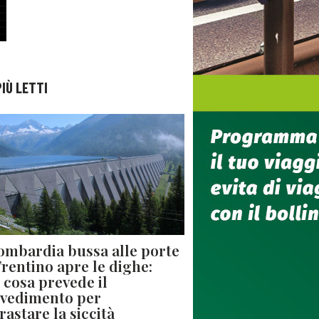
PIÙ LETTI
ombardia bussa alle porte
 Trentino apre le dighe:
 cosa prevede il
vedimento per
rastare la siccità