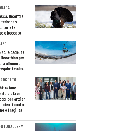
ONACA
Fassa, incontra
o cedrone sul
o, turista
to e beccato
CASO
 sci e cade, fa
 Decathlon per
ura all’omero.
regolati male»
PROGETTO
bitazione
ntale a Dro:
loggi per anziani
ficienti contro
ne e fragilità
 FOTOGALLERY