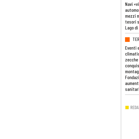
Navi «v
automob
mezzi mi
tesori 
Lago di
TE
Eventi 
climati
zecche
conquis
montag
Fondazi
aumento
sanitar