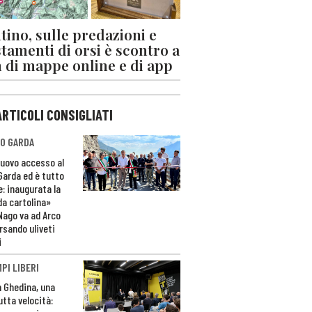
tino, sulle predazioni e
stamenti di orsi è scontro a
 di mappe online e di app
ARTICOLI CONSIGLIATI
O GARDA
nuovo accesso al
 Garda ed è tutto
e: inaugurata la
da cartolina»
Nago va ad Arco
rsando uliveti
i
PI LIBERI
n Ghedina, una
utta velocità: