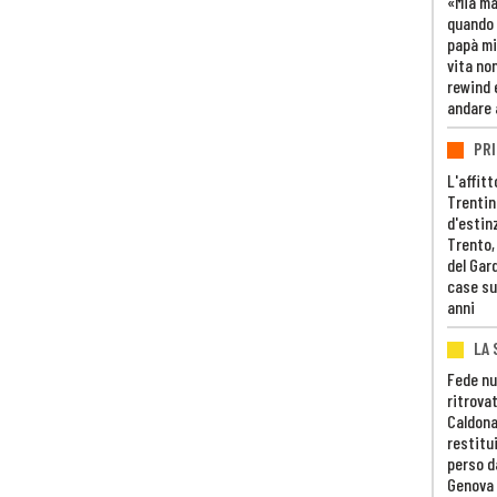
«Mia m
quando 
papà mi
vita non
rewind 
andare 
PRI
L'affitt
Trentino
d'estin
Trento,
del Gar
case su
anni
LA 
Fede nu
ritrovat
Caldona
restitui
perso d
Genova