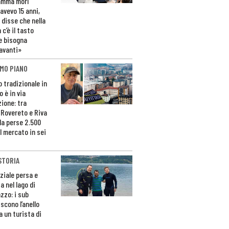
amma morì
avevo 15 anni,
 disse che nella
 c’è il tasto
e bisogna
avanti»
MO PIANO
o tradizionale in
 è in via
zione: tra
 Rovereto e Riva
da perse 2.500
l mercato in sei
STORIA
ziale persa e
a nel lago di
zzo: i sub
scono l’anello
a un turista di