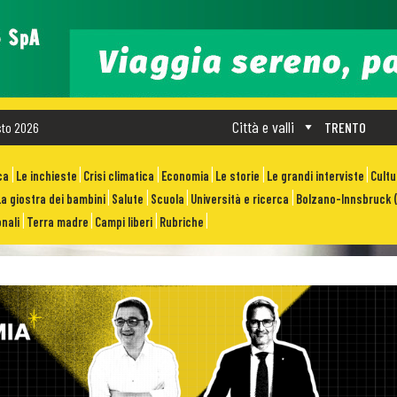
Città e valli
sto 2026
TRENTO
ca
Le inchieste
Crisi climatica
Economia
Le storie
Le grandi interviste
Cult
La giostra dei bambini
Salute
Scuola
Università e ricerca
Bolzano-Innsbruck (
nali
Terra madre
Campi liberi
Rubriche