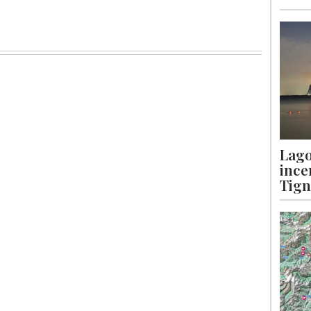
Lago
ince
Tigna