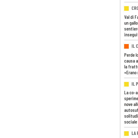
CR
Val di 
un gall
sentier
insegui
IL 
Perde lo
causa a
la fratt
«Erano 
IL 
La co-a
sperime
nove al
autosuf
solitudi
sociale
LA