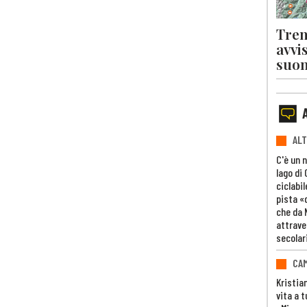
Tren
avvi
suon
ALT
C'è un 
lago di
ciclabil
pista «
che da 
attrave
secolar
CAM
Kristia
vita a t