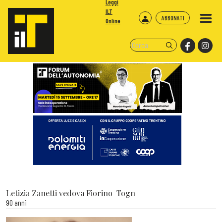
Leggi
ILT
ABBONATI
Online
Letizia Zanetti vedova Fiorino-Togn
90 anni