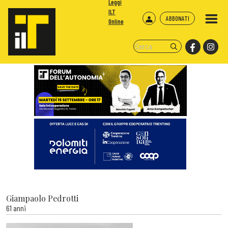
Leggi
ILT
ABBONATI
Online
Giampaolo Pedrotti
61 anni