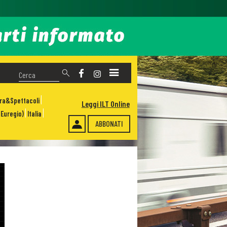
ura&Spettacoli
Leggi ILT Online
Euregio)
Italia
ABBONATI