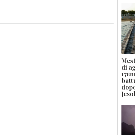
Mest
di a
17en
batt
dopo
Jeso