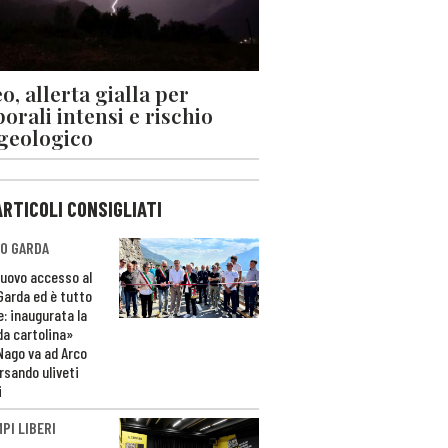
o, allerta gialla per
orali intensi e rischio
geologico
ARTICOLI CONSIGLIATI
O GARDA
nuovo accesso al
 Garda ed è tutto
e: inaugurata la
da cartolina»
Nago va ad Arco
rsando uliveti
i
PI LIBERI