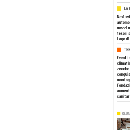
LA
Navi «v
automob
mezzi mi
tesori 
Lago di
TE
Eventi 
climati
zecche
conquis
montag
Fondazi
aumento
sanitar