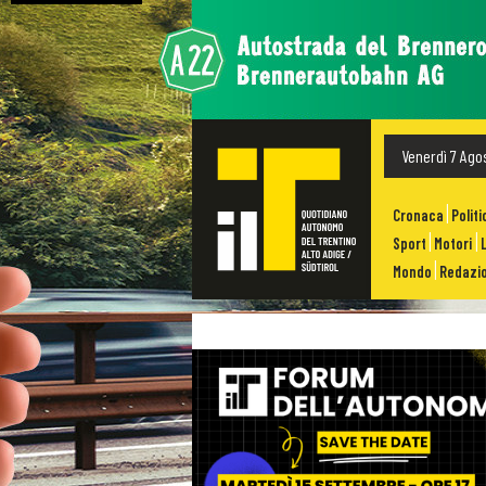
Venerdì 7 Ago
Cronaca
Politi
Sport
Motori
Mondo
Redazio