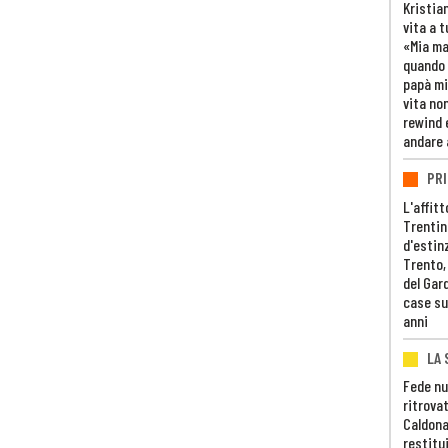
Kristia
vita a t
«Mia m
quando 
papà mi
vita non
rewind 
andare 
PRI
L'affitt
Trentino
d'estin
Trento,
del Gar
case su
anni
LA 
Fede nu
ritrovat
Caldona
restitui