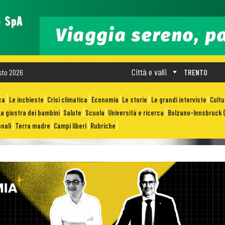
Città e valli
sto 2026
TRENTO
ca
Le inchieste
Crisi climatica
Economia
Le storie
Le grandi interviste
Cult
La giostra dei bambini
Salute
Scuola
Università e ricerca
Bolzano-Innsbruck (
nali
Terra madre
Campi liberi
Rubriche