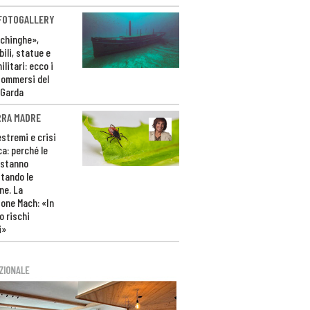
 FOTOGALLERY
ichinghe»,
ili, statue e
litari: ecco i
sommersi del
 Garda
RRA MADRE
estremi e crisi
ca: perché le
 stanno
tando le
ne. La
one Mach: «In
 rischi
i»