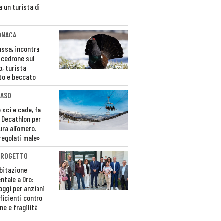
a un turista di
ONACA
Fassa, incontra
o cedrone sul
o, turista
to e beccato
CASO
 sci e cade, fa
 Decathlon per
ura all’omero.
regolati male»
PROGETTO
bitazione
ntale a Dro:
loggi per anziani
ficienti contro
ne e fragilità