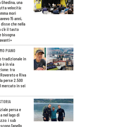
n Ghedina, una
utta velocità:
amma morì
avevo 15 anni,
 disse che nella
 c’è il tasto
e bisogna
avanti»
MO PIANO
o tradizionale in
 è in via
zione: tra
 Rovereto e Riva
da perse 2.500
l mercato in sei
STORIA
ziale persa e
a nel lago di
zzo: i sub
scono l’anello