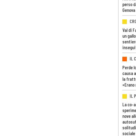
perso d
Genova
CR
Val di 
un gall
sentier
insegui
IL 
Perde lo
causa a
la fratt
«Erano 
IL 
La co-a
sperime
nove al
autosuf
solitudi
sociale