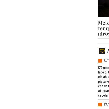
Mete
temp
idro
ALT
C'è un 
lago di
ciclabil
pista «
che da 
attrave
secolar
CAM