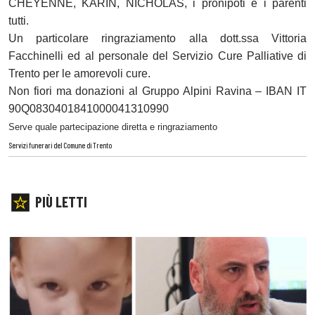
CHEYENNE, KARIN, NICHOLAS, i pronipoti e i parenti
tutti.
Un particolare ringraziamento alla dott.ssa Vittoria
Facchinelli ed al personale del Servizio Cure Palliative di
Trento per le amorevoli cure.
Non fiori ma donazioni al Gruppo Alpini Ravina – IBAN IT
90Q0830401841000041310990
Serve quale partecipazione diretta e ringraziamento
Servizi funerari del Comune di Trento
PIÙ LETTI