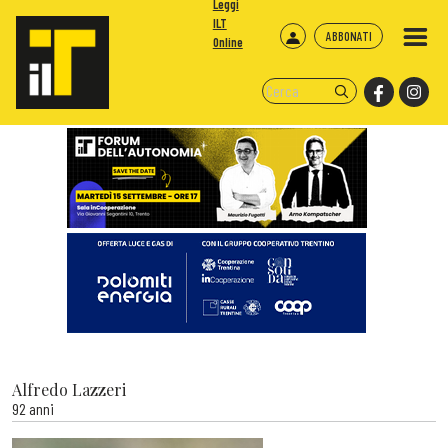
Leggi
ILT
ABBONATI
Online
Alfredo Lazzeri
92 anni